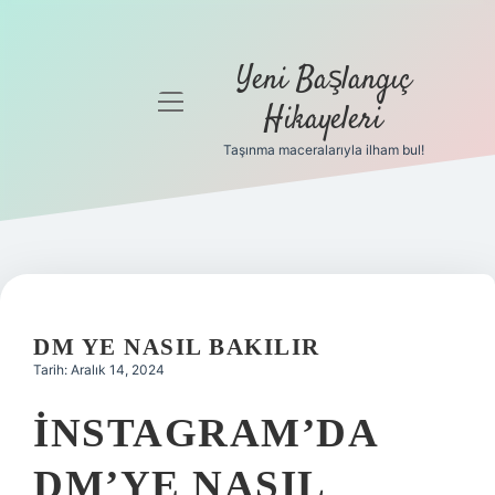
Yeni Başlangıç
menüyü
Hikayeleri
aç
Taşınma maceralarıyla ilham bul!
Anasayfa
Gizlilik
Politikası
Yasal Uyarı
DM YE NASIL BAKILIR
Hakkımızda
Tarih: Aralık 14, 2024
İNSTAGRAM’DA
DM’YE NASIL