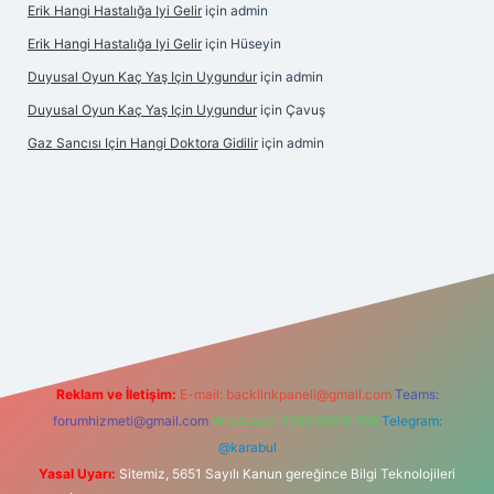
Erik Hangi Hastalığa Iyi Gelir
için
admin
Erik Hangi Hastalığa Iyi Gelir
için
Hüseyin
Duyusal Oyun Kaç Yaş Için Uygundur
için
admin
Duyusal Oyun Kaç Yaş Için Uygundur
için
Çavuş
Gaz Sancısı Için Hangi Doktora Gidilir
için
admin
texper.xyz/
Reklam ve İletişim:
E-mail:
backlinkpaneli@gmail.com
Teams:
forumhizmeti@gmail.com
Whatsapp: 0262 606 0 726
Telegram:
@karabul
Yasal Uyarı:
Sitemiz, 5651 Sayılı Kanun gereğince Bilgi Teknolojileri