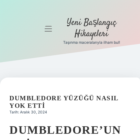
Yeni Başlangıç
menüyü
Hikayeleri
aç
Taşınma maceralarıyla ilham bul!
Anasayfa
Gizlilik
Politikası
Yasal Uyarı
DUMBLEDORE YÜZÜĞÜ NASIL
Hakkımızda
YOK ETTI
Tarih: Aralık 30, 2024
DUMBLEDORE’UN