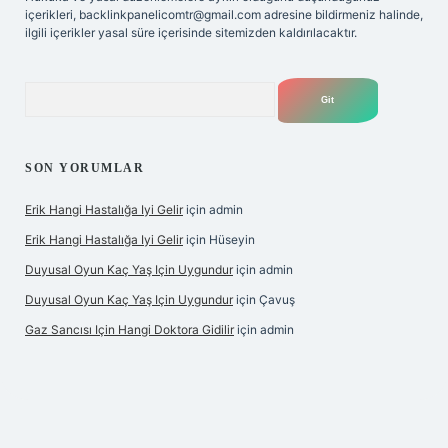
içerikleri,
backlinkpanelicomtr@gmail.com
adresine bildirmeniz halinde,
ilgili içerikler yasal süre içerisinde sitemizden kaldırılacaktır.
Arama
SON YORUMLAR
Erik Hangi Hastalığa Iyi Gelir
için
admin
Erik Hangi Hastalığa Iyi Gelir
için
Hüseyin
Duyusal Oyun Kaç Yaş Için Uygundur
için
admin
Duyusal Oyun Kaç Yaş Için Uygundur
için
Çavuş
Gaz Sancısı Için Hangi Doktora Gidilir
için
admin