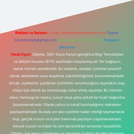
Reklam ve İletişim:
E-mail:
backlinkpaneli@gmail.com
Teams:
forumhizmeti@gmail.com
Whatsapp: 0262 606 0 726
Telegram:
@karabul
Yasal Uyarı:
Sitemiz, 5651 Sayılı Kanun gereğince Bilgi Teknolojileri
ve İletişim Kurumu (BTK) tarafından onaylanmış bir Yer Sağlayıcı
olarak hizmet vermektedir. Bu nedenle, sitedeki içerikleri proaktif
olarak denetleme veya araştırma yükümlülüğümüz bulunmamaktadır.
Ancak, üyelerimiz yazdıkları içeriklerin sorumluluğunu taşımakta olup,
siteye üye olarak bu sorumluluğu kabul etmiş sayılırlar. Bu internet
sitesi, herhangi bir marka, kurum veya şahıs şirketi ile hiçbir bağlantısı
bulunmamaktadır. Sitede yalnızca kendi hazırladığımız makaleler
paylaşılmaktadır. Burada yer alan içerikler haber niteliği taşımamakta
olup, gerçek kurum ve kişiler hakkında paylaşım yapılmamaktadır.
Gerçek kurum ve kişiler ile isim benzerlikleri tamamen tesadüfidir.
Sitemiz, kar amacı gütmeyen ve tamamen ücretsiz bir bilgi paylaşım