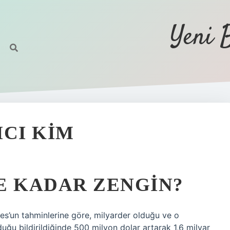
Yeni 
ICI KIM
E KADAR ZENGIN?
bes’un tahminlerine göre, milyarder olduğu ve o
uğu bildirildiğinde 500 milyon dolar artarak 1,6 milyar