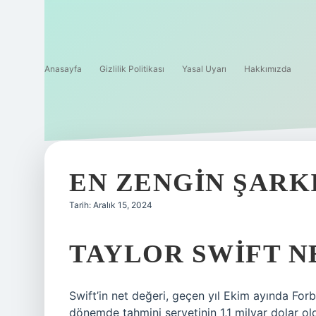
Anasayfa
Gizlilik Politikası
Yasal Uyarı
Hakkımızda
EN ZENGIN ŞARK
Tarih: Aralık 15, 2024
TAYLOR SWIFT N
Swift’in net değeri, geçen yıl Ekim ayında For
dönemde tahmini servetinin 1,1 milyar dolar old