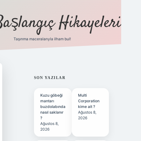
Başlangıç Hikayeleri
Taşınma maceralarıyla ilham bul!
ilbet
vd casino
vdcasino
https://www.betexper.xyz/
SIDEBAR
SON YAZILAR
Kuzu göbeği
Multi
mantarı
Corporation
buzdolabında
kime ait ?
nasıl saklanır
Ağustos 8,
?
2026
Ağustos 8,
2026