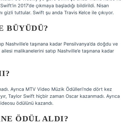
ift’in 2017’de çıkmaya başladığı bildirildi. Nisan
ı gizli tuttular. Swift şu anda Travis Kelce ile çıkıyor.
E BÜYÜDÜ?
atıp Nashville’e taşınana kadar Pensilvanya’da doğdu ve
lesi malikanelerini satıp Nashville’e taşınana kadar
I?
madı. Ayrıca MTV Video Müzik Ödülleri’nde dört kez
yır, Taylor Swift hiçbir zaman Oscar kazanmadı. Ayrıca
Videosu ödülünü kazandı.
NE ÖDÜL ALDI?