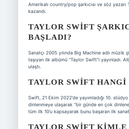
Amerikalı country/pop şarkıcısı ve söz yazarı 
kazandı.
TAYLOR SWIFT ŞARKI
BAŞLADI?
Sanatçı 2005 yılında Big Machine adlı müzik şir
taşıyan ilk albümü “Taylor Swift”i yayınladı. 
ulaştı.
TAYLOR SWIFT HANGI
Swift, 21 Ekim 2022’de yayımladığı 10. stüdyo
dinlenmeye ulaşarak “bir günde en çok dinlene
tüm ilk 10’u kapsayarak bunu başaran ilk sanatç
TAYLOR SWIFT KIMLE