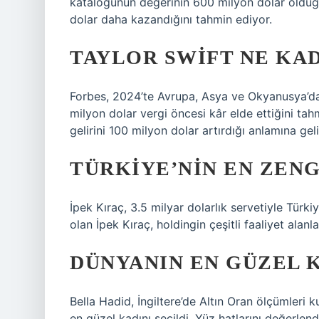
kataloğunun değerinin 600 milyon dolar olduğu
dolar daha kazandığını tahmin ediyor.
TAYLOR SWIFT NE KA
Forbes, 2024’te Avrupa, Asya ve Okyanusya’da 
milyon dolar vergi öncesi kâr elde ettiğini ta
gelirini 100 milyon dolar artırdığı anlamına geli
TÜRKIYE’NIN EN ZENG
İpek Kıraç, 3.5 milyar dolarlık servetiyle Türki
olan İpek Kıraç, holdingin çeşitli faaliyet alanl
DÜNYANIN EN GÜZEL K
Bella Hadid, İngiltere’de Altın Oran ölçümleri 
en güzel kadını seçildi. Yüz hatlarını değerlen