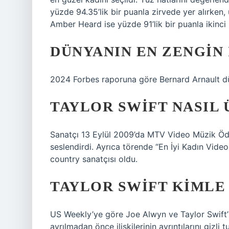
yüzde 94.35’lik bir puanla zirvede yer alırken,
Amber Heard ise yüzde 91’lik bir puanla ikinci 
DÜNYANIN EN ZENGIN 
2024 Forbes raporuna göre Bernard Arnault dü
TAYLOR SWIFT NASIL
Sanatçı 13 Eylül 2009’da MTV Video Müzik Ödül
seslendirdi. Ayrıca törende “En İyi Kadın Vi
country sanatçısı oldu.
TAYLOR SWIFT KIMLE
US Weekly’ye göre Joe Alwyn ve Taylor Swift’in
ayrılmadan önce ilişkilerinin ayrıntılarını gizli