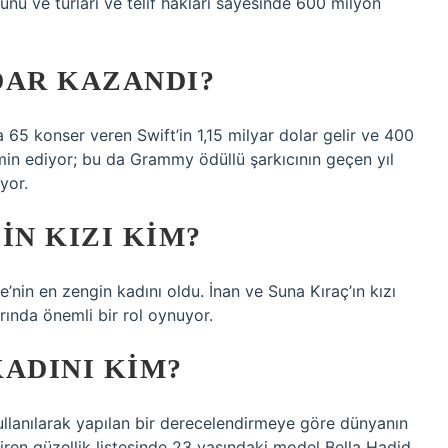
nu ve turları ve telif hakları sayesinde 600 milyon
DAR KAZANDI?
65 konser veren Swift’in 1,15 milyar dolar gelir ve 400
hmin ediyor; bu da Grammy ödüllü şarkıcının geçen yıl
yor.
IN KIZI KIM?
ye’nin en zengin kadını oldu. İnan ve Suna Kıraç’ın kızı
arında önemli bir rol oynuyor.
ADINI KIM?
kullanılarak yapılan bir derecelendirmeye göre dünyanın
diren güzellik listesinde 23 yaşındaki model Bella Hadid