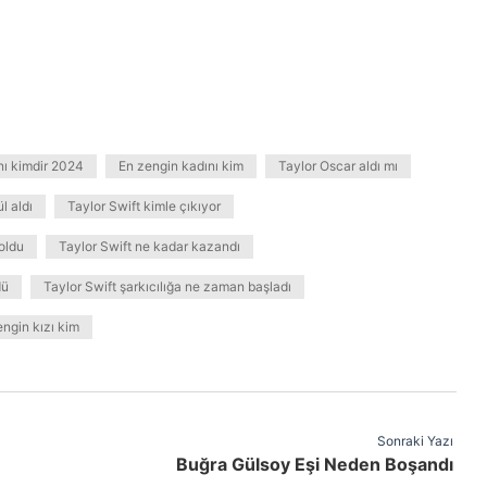
nı kimdir 2024
En zengin kadını kim
Taylor Oscar aldı mı
l aldı
Taylor Swift kimle çıkıyor
 oldu
Taylor Swift ne kadar kazandı
dü
Taylor Swift şarkıcılığa ne zaman başladı
ngin kızı kim
Sonraki Yazı
Buğra Gülsoy Eşi Neden Boşandı