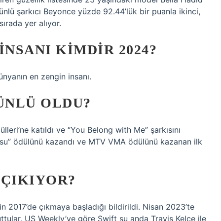
 ünlü şarkıcı Beyonce yüzde 92.44’lük bir puanla ikinci,
sırada yer alıyor.
INSANI KIMDIR 2024?
nyanın en zengin insanı.
 ÜNLÜ OLDU?
leri’ne katıldı ve “You Belong with Me” şarkısını
deosu” ödülünü kazandı ve MTV VMA ödülünü kazanan ilk
 ÇIKIYOR?
 2017’de çıkmaya başladığı bildirildi. Nisan 2023’te
 tuttular. US Weekly’ye göre Swift şu anda Travis Kelce ile