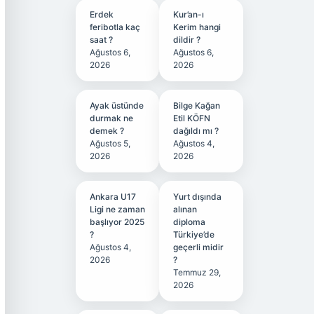
Erdek
Kur’an-ı
feribotla kaç
Kerim hangi
saat ?
dildir ?
Ağustos 6,
Ağustos 6,
2026
2026
Ayak üstünde
Bilge Kağan
durmak ne
Etil KÖFN
demek ?
dağıldı mı ?
Ağustos 5,
Ağustos 4,
2026
2026
Ankara U17
Yurt dışında
Ligi ne zaman
alınan
başlıyor 2025
diploma
?
Türkiye’de
Ağustos 4,
geçerli midir
2026
?
Temmuz 29,
2026