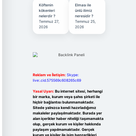
Köftenin
Elması ile
kökenleri
ünlü ilimiz
nelerdir ?
neresidir ?
Temmuz 27,
Temmuz 25,
2026
2026
Reklam ve İletişim:
Skype:
live:.cid.575569c608265c69
Yasal Uyarı:
Bu internet sitesi, herhangi
bir marka, kurum veya şahıs şirketi ile
hiçbir bağlantısı bulunmamaktadır.
Sitede yalnızca kendi hazırladığımız
makaleler paylaşılmaktadır. Burada yer
alan içerikler haber niteliği taşımamakta
olup, gerçek kurum ve kişiler hakkında
paylaşım yapılmamaktadır. Gerçek
kurum ve kişiler ile isim benzerlikleri