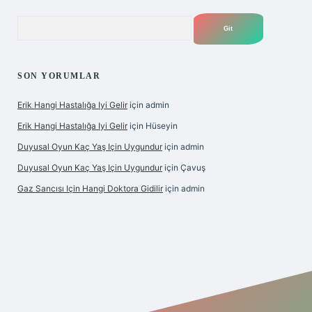
Arama
SON YORUMLAR
Erik Hangi Hastalığa Iyi Gelir
için
admin
Erik Hangi Hastalığa Iyi Gelir
için
Hüseyin
Duyusal Oyun Kaç Yaş Için Uygundur
için
admin
Duyusal Oyun Kaç Yaş Için Uygundur
için
Çavuş
Gaz Sancısı Için Hangi Doktora Gidilir
için
admin
et
vd casino
vdcasino
https://www.betexper.xyz/