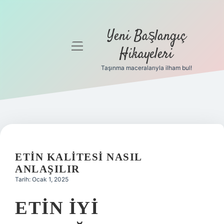
Yeni Başlangıç
menüyü
Hikayeleri
aç
Taşınma maceralarıyla ilham bul!
Anasayfa
Gizlilik
Politikası
Yasal Uyarı
ETIN KALITESI NASIL
Hakkımızda
ANLAŞILIR
Tarih: Ocak 1, 2025
ETIN IYI