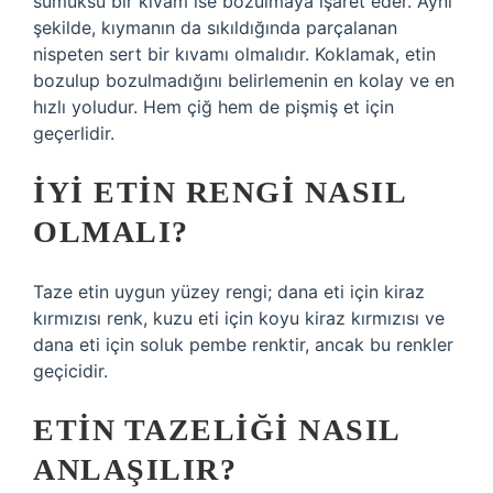
sümüksü bir kıvam ise bozulmaya işaret eder. Aynı
şekilde, kıymanın da sıkıldığında parçalanan
nispeten sert bir kıvamı olmalıdır. Koklamak, etin
bozulup bozulmadığını belirlemenin en kolay ve en
hızlı yoludur. Hem çiğ hem de pişmiş et için
geçerlidir.
İYI ETIN RENGI NASIL
OLMALI?
Taze etin uygun yüzey rengi; dana eti için kiraz
kırmızısı renk, kuzu eti için koyu kiraz kırmızısı ve
dana eti için soluk pembe renktir, ancak bu renkler
geçicidir.
ETIN TAZELIĞI NASIL
ANLAŞILIR?