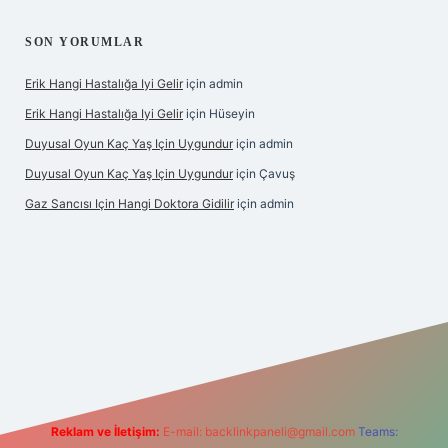
SON YORUMLAR
Erik Hangi Hastalığa Iyi Gelir
için
admin
Erik Hangi Hastalığa Iyi Gelir
için
Hüseyin
Duyusal Oyun Kaç Yaş Için Uygundur
için
admin
Duyusal Oyun Kaç Yaş Için Uygundur
için
Çavuş
Gaz Sancısı Için Hangi Doktora Gidilir
için
admin
bet
vd casino
vdcasino
https://www.betexper.xyz/
Reklam ve İletişim:
E-mail:
backlinkpaneli@gmail.com
Teams: