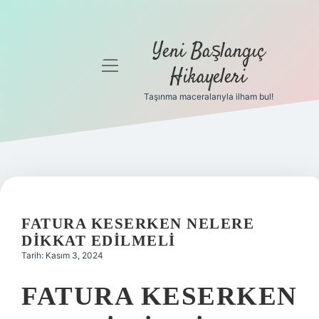
Yeni Başlangıç
menüyü
Hikayeleri
aç
Taşınma maceralarıyla ilham bul!
Anasayfa
Gizlilik
Politikası
Yasal Uyarı
FATURA KESERKEN NELERE
Hakkımızda
DIKKAT EDILMELI
Tarih: Kasım 3, 2024
FATURA KESERKEN