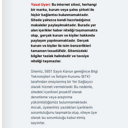
Yasal Uyarı:
Bu internet sitesi, herhangi
bir marka, kurum veya şahıs şirketi ile
hiçbir bağlantısı bulunmamaktadır.
Sitede yalnızca kendi hazırladığımız
makaleler paylaşılmaktadır. Burada yer
alan içerikler haber niteliği taşımamakta
olup, gerçek kurum ve kişiler hakkında
paylaşım yapılmamaktadır. Gerçek
kurum ve kişiler ile isim benzerlikleri
tamamen tesadüfidir. Sitemizdeki
bilgiler taslak halindedir ve tavsiye
niteliği taşımazlar.
Sitemiz, 5651 Sayılı Kanun gereğince Bilgi
Teknolojileri ve İletişim Kurumu (BTK)
tarafından onaylanmış bir Yer Sağlayıcı
olarak hizmet vermektedir. Bu nedenle,
sitedeki içerikleri proaktif olarak
denetleme veya araştırma
yükümlülüğümüz bulunmamaktadır.
Ancak, üyelerimiz yazdıkları içeriklerin
sorumluluğunu taşımakta olup, siteye üye
olarak bu sorumluluğu kabul etmiş
sayılırlar.