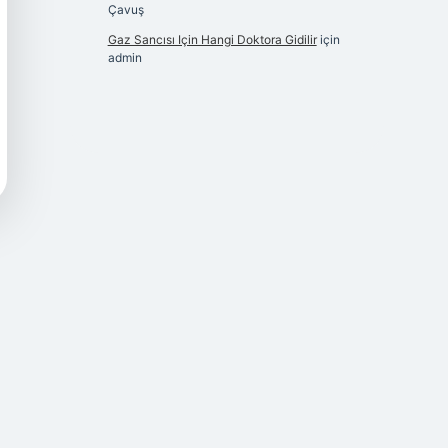
Çavuş
Gaz Sancısı Için Hangi Doktora Gidilir
için
admin