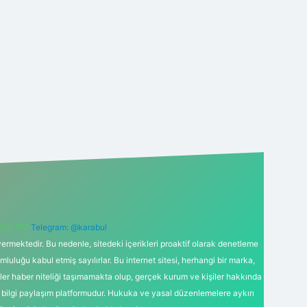
6 0 726
Telegram: @karabul
ermektedir. Bu nedenle, sitedeki içerikleri proaktif olarak denetleme
uğu kabul etmiş sayılırlar. Bu internet sitesi, herhangi bir marka,
kler haber niteliği taşımamakta olup, gerçek kurum ve kişiler hakkında
 bilgi paylaşım platformudur. Hukuka ve yasal düzenlemelere aykırı