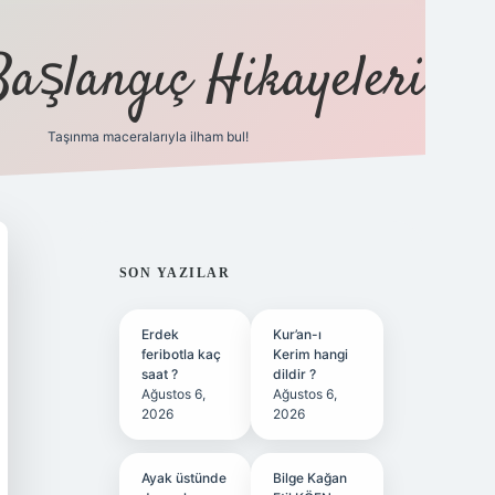
Başlangıç Hikayeleri
Taşınma maceralarıyla ilham bul!
ilbet
vd casino
vdcasino
https://www.betexper.xyz/
SIDEBAR
SON YAZILAR
Erdek
Kur’an-ı
feribotla kaç
Kerim hangi
saat ?
dildir ?
Ağustos 6,
Ağustos 6,
2026
2026
Ayak üstünde
Bilge Kağan