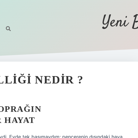
Yeni 
LIĞI NEDIR ?
TOPRAĞIN
R HAYAT
iydi. Evde tek başımaydım; pencerenin dışındaki hava,