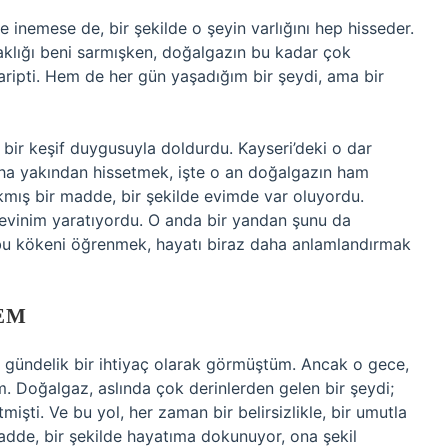
e inemese de, bir şekilde o şeyin varlığını hep hisseder.
aklığı beni sarmışken, doğalgazın bu kadar çok
ripti. Hem de her gün yaşadığım bir şeydi, ama bir
ir keşif duygusuyla doldurdu. Kayseri’deki o dar
ha yakından hissetmek, işte o an doğalgazın ham
kmış bir madde, bir şekilde evimde var oluyordu.
devinim yaratıyordu. O anda bir yandan şunu da
de bu kökeni öğrenmek, hayatı biraz daha anlamlandırmak
EM
 gündelik bir ihtiyaç olarak görmüştüm. Ancak o gece,
m. Doğalgaz, aslında çok derinlerden gelen bir şeydi;
işti. Ve bu yol, her zaman bir belirsizlikle, bir umutla
adde, bir şekilde hayatıma dokunuyor, ona şekil