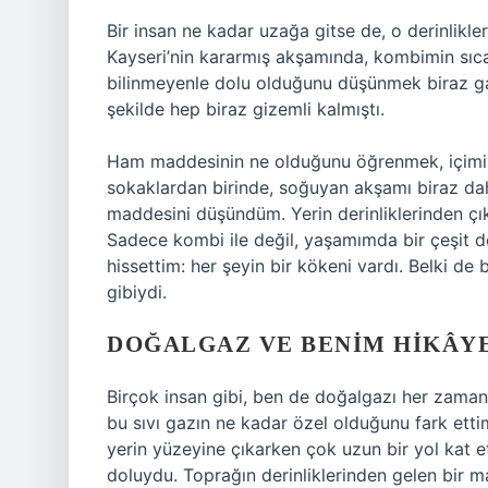
Bir insan ne kadar uzağa gitse de, o derinlikler
Kayseri’nin kararmış akşamında, kombimin sıc
bilinmeyenle dolu olduğunu düşünmek biraz ga
şekilde hep biraz gizemli kalmıştı.
Ham maddesinin ne olduğunu öğrenmek, içimi b
sokaklardan birinde, soğuyan akşamı biraz da
maddesini düşündüm. Yerin derinliklerinden çı
Sadece kombi ile değil, yaşamımda bir çeşit 
hissettim: her şeyin bir kökeni vardı. Belki 
gibiydi.
DOĞALGAZ VE BENIM HIKÂY
Birçok insan gibi, ben de doğalgazı her zaman
bu sıvı gazın ne kadar özel olduğunu fark etti
yerin yüzeyine çıkarken çok uzun bir yol kat etm
doluydu. Toprağın derinliklerinden gelen bir m