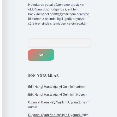
Hukuka ve yasal düzenlemelere aykırı
olduğunu düşündüğünüz içerikleri,
backlinkpanelicomtr@gmail.com
adresine
bildirmeniz halinde, ilgili içerikler yasal
süre içerisinde sitemizden kaldırılacaktır.
Arama
SON YORUMLAR
Erik Hangi Hastalığa Iyi Gelir
için
admin
Erik Hangi Hastalığa Iyi Gelir
için
Hüseyin
Duyusal Oyun Kaç Yaş Için Uygundur
için
admin
Duyusal Oyun Kaç Yaş Için Uygundur
için