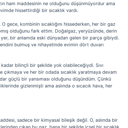
gazın ham maddesinin ne olduğunu düşünmüyordur ama
imde hissettirdiği bir sıcaklık vardı.
r. O gece, kombinin sıcaklığını hissederken, her bir gaz
pmış olduğunu fark ettim. Doğalgaz, yeryüzünde, derin
ı yer, bir anlamda eski dünyadan gelen bir parça gibiydi.
, kendini bulmuş ve nihayetinde evimin dört duvarı
kadar bilinçli bir şekilde yok olabileceğiydi. Sıvı
eye çıkmaya ve her bir odada sıcaklık yaratmaya devam
adar güçlü bir yansıması olduğunu düşündüm. Çünkü
klerinde gizlenmişti ama aslında o sıcacık hava, her
esi, sadece bir kimyasal bileşik değil. O, aslında bir
klerinden çıkan bu gaz, bana bir şekilde içsel bir sıcaklık