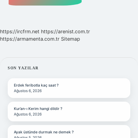
https://ircfrm.net
https://arenist.com.tr
https://armamenta.com.tr
Sitemap
SIDEBAR
SON YAZILAR
Erdek feribotla kaç saat ?
Ağustos 6, 2026
Kur’an-ı Kerim hangi dildir ?
Ağustos 6, 2026
Ayak üstünde durmak ne demek ?
Ağustos 5, 2026