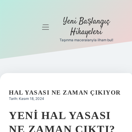
Yeni Başlangıç
menüyü
Hikayeleri
aç
Taşınma maceralarıyla ilham bul!
Anasayfa
Gizlilik
Politikası
Yasal Uyarı
HAL YASASI NE ZAMAN ÇIKIYOR
Hakkımızda
Tarih: Kasım 18, 2024
YENI HAL YASASI
NE ZAMAN ÇIKTI?