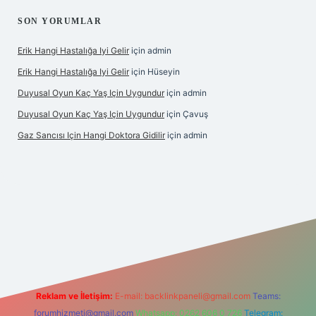
SON YORUMLAR
Erik Hangi Hastalığa Iyi Gelir
için
admin
Erik Hangi Hastalığa Iyi Gelir
için
Hüseyin
Duyusal Oyun Kaç Yaş Için Uygundur
için
admin
Duyusal Oyun Kaç Yaş Için Uygundur
için
Çavuş
Gaz Sancısı Için Hangi Doktora Gidilir
için
admin
lbet
vd casino
vdcasino
https://www.betexper.xyz/
Reklam ve İletişim:
E-mail:
backlinkpaneli@gmail.com
Teams:
forumhizmeti@gmail.com
Whatsapp: 0262 606 0 726
Telegram: