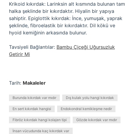
Krikoid kıkırdak: Larinksin alt kısmında bulunan tam
halka şeklinde bir kıkırdaktır. Hiyalin bir yapıya
sahiptir. Epiglottik kıkırdak: İnce, yumuşak, yaprak
şeklinde, fibroelastik bir kıkırdaktır. Dil kökü ve
hyoid kemiğinin arkasında bulunur.
Tavsiyeli Bağlantılar:
Bambu Çiçeği Uğursuzluk
Getirir Mi
Tarih:
Makaleler
Burunda kıkırdak var mıdır
Dış kulak yolu hangi kıkırdak
En sert kıkırdak hangisi
Endokondral kemikleşme nedir
Fibröz kıkırdak hangi kolajen tipi
Gözde kıkırdak var mıdır
İnsan vücudunda kaç kıkırdak var