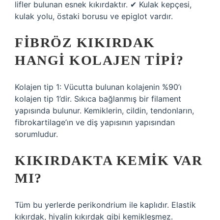
lifler bulunan esnek kıkırdaktır. ✔ Kulak kepçesi,
kulak yolu, östaki borusu ve epiglot vardır.
FIBRÖZ KIKIRDAK
HANGI KOLAJEN TIPI?
Kolajen tip 1: Vücutta bulunan kolajenin %90’ı
kolajen tip 1’dir. Sıkıca bağlanmış bir filament
yapısında bulunur. Kemiklerin, cildin, tendonların,
fibrokartilage’ın ve diş yapısının yapısından
sorumludur.
KIKIRDAKTA KEMIK VAR
MI?
Tüm bu yerlerde perikondrium ile kaplıdır. Elastik
kıkırdak, hiyalin kıkırdak gibi kemikleşmez.