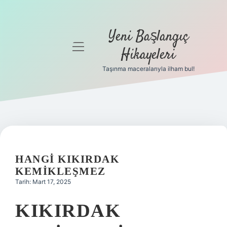
Yeni Başlangıç
menüyü
Hikayeleri
aç
Taşınma maceralarıyla ilham bul!
Anasayfa
Gizlilik
Politikası
Yasal Uyarı
HANGI KIKIRDAK
Hakkımızda
KEMIKLEŞMEZ
Tarih: Mart 17, 2025
KIKIRDAK