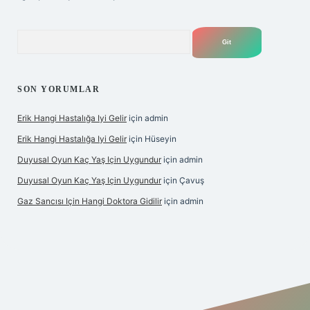
Arama
SON YORUMLAR
Erik Hangi Hastalığa Iyi Gelir
için
admin
Erik Hangi Hastalığa Iyi Gelir
için
Hüseyin
Duyusal Oyun Kaç Yaş Için Uygundur
için
admin
Duyusal Oyun Kaç Yaş Için Uygundur
için
Çavuş
Gaz Sancısı Için Hangi Doktora Gidilir
için
admin
lbet
vd casino
vdcasino
https://www.betexper.xyz/