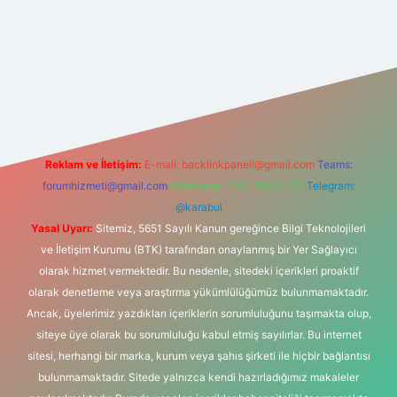
yz/
Reklam ve İletişim:
E-mail:
backlinkpaneli@gmail.com
Teams:
forumhizmeti@gmail.com
Whatsapp: 0262 606 0 726
Telegram:
@karabul
Yasal Uyarı:
Sitemiz, 5651 Sayılı Kanun gereğince Bilgi Teknolojileri
ve İletişim Kurumu (BTK) tarafından onaylanmış bir Yer Sağlayıcı
olarak hizmet vermektedir. Bu nedenle, sitedeki içerikleri proaktif
olarak denetleme veya araştırma yükümlülüğümüz bulunmamaktadır.
Ancak, üyelerimiz yazdıkları içeriklerin sorumluluğunu taşımakta olup,
siteye üye olarak bu sorumluluğu kabul etmiş sayılırlar. Bu internet
sitesi, herhangi bir marka, kurum veya şahıs şirketi ile hiçbir bağlantısı
bulunmamaktadır. Sitede yalnızca kendi hazırladığımız makaleler