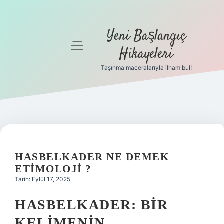
Yeni Başlangıç
menüyü
Hikayeleri
aç
Taşınma maceralarıyla ilham bul!
Anasayfa
Gizlilik
Politikası
Yasal Uyarı
HASBELKADER NE DEMEK
Hakkımızda
ETIMOLOJI ?
Tarih: Eylül 17, 2025
HASBELKADER: BIR
KELIMENIN