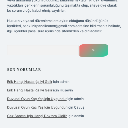
veya araştırma yükümlülüğümüz bulunmamaktadır. Ancak, üyelerimiz
yazdıkları içeriklerin sorumluluğunu taşımakta olup, siteye üye olarak
bu sorumluluğu kabul etmiş sayılırlar.
Hukuka ve yasal düzenlemelere aykırı olduğunu düşündüğünüz
içerikleri,
backlinkpanelicomtr@gmail.com
adresine bildirmeniz halinde,
ilgili içerikler yasal süre içerisinde sitemizden kaldırılacaktır.
Arama
SON YORUMLAR
Erik Hangi Hastalığa Iyi Gelir
için
admin
Erik Hangi Hastalığa Iyi Gelir
için
Hüseyin
Duyusal Oyun Kaç Yaş Için Uygundur
için
admin
Duyusal Oyun Kaç Yaş Için Uygundur
için
Çavuş
Gaz Sancısı Için Hangi Doktora Gidilir
için
admin