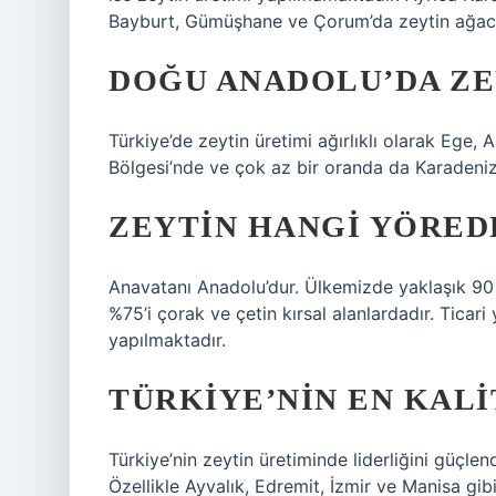
Bayburt, Gümüşhane ve Çorum’da zeytin ağac
DOĞU ANADOLU’DA ZEY
Türkiye’de zeytin üretimi ağırlıklı olarak Eg
Bölgesi’nde ve çok az bir oranda da Karadeniz
ZEYTIN HANGI YÖREDE
Anavatanı Anadolu’dur. Ülkemizde yaklaşık 90 
%75’i çorak ve çetin kırsal alanlardadır. Ticar
yapılmaktadır.
TÜRKIYE’NIN EN KALI
Türkiye’nin zeytin üretiminde liderliğini güçlen
Özellikle Ayvalık, Edremit, İzmir ve Manisa gibi ş