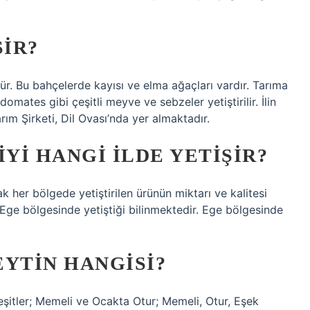
ŞIR?
r. Bu bahçelerde kayısı ve elma ağaçları vardır. Tarıma
omates gibi çeşitli meyve ve sebzeler yetiştirilir. İlin
ım Şirketi, Dil Ovası’nda yer almaktadır.
IYI HANGI ILDE YETIŞIR?
ak her bölgede yetiştirilen ürünün miktarı ve kalitesi
 Ege bölgesinde yetiştiği bilinmektedir. Ege bölgesinde
EYTIN HANGISI?
eşitler; Memeli ve Ocakta Otur; Memeli, Otur, Eşek