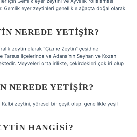
ler için Gemlik eyer zeytini ve Ayvalık rollalaması
ır. Gemlik eyer zeytinleri genellikle ağaçta doğal olarak
TIN NEREDE YETIŞIR?
ofralık zeytin olarak “Çizme Zeytin” çeşidine
 ve Tarsus ilçelerinde ve Adana’nın Seyhan ve Kozan
tedir. Meyveleri orta irilikte, çekirdekleri çok iri olup
N NEREDE YETIŞIR?
n Kalbi zeytini, yöresel bir çeşit olup, genellikle yeşil
EYTIN HANGISI?