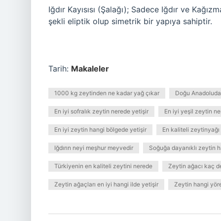
Iğdır Kayısısı (Şalağı); Sadece Iğdır ve Kağız
şekli eliptik olup simetrik bir yapıya sahiptir.
Tarih:
Makaleler
1000 kg zeytinden ne kadar yağ çıkar
Doğu Anadoluda z
En iyi sofralık zeytin nerede yetişir
En iyi yeşil zeytin n
En iyi zeytin hangi bölgede yetişir
En kaliteli zeytinyağı
Iğdırın neyi meşhur meyvedir
Soğuğa dayanıklı zeytin h
Türkiyenin en kaliteli zeytini nerede
Zeytin ağacı kaç d
Zeytin ağaçları en iyi hangi ilde yetişir
Zeytin hangi yöre