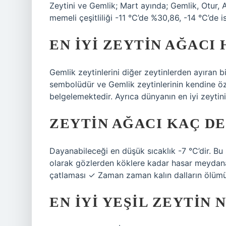
Zeytini ve Gemlik; Mart ayında; Gemlik, Otur, 
memeli çeşitliliği -11 °C’de %30,86, -14 °C’de i
EN IYI ZEYTIN AĞACI 
Gemlik zeytinlerini diğer zeytinlerden ayıran 
sembolüdür ve Gemlik zeytinlerinin kendine öz
belgelemektedir. Ayrıca dünyanın en iyi zeytini
ZEYTIN AĞACI KAÇ D
Dayanabileceği en düşük sıcaklık -7 °C’dir. Bu
olarak gözlerden köklere kadar hasar meydana
çatlaması ✓ Zaman zaman kalın dalların ölümü
EN IYI YEŞIL ZEYTIN 