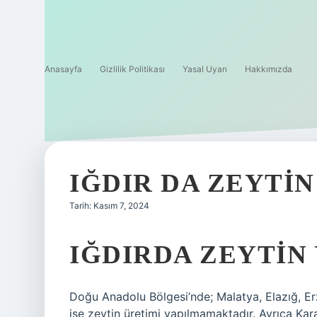
Anasayfa
Gizlilik Politikası
Yasal Uyarı
Hakkımızda
IĞDIR DA ZEYTIN
Tarih: Kasım 7, 2024
IĞDIRDA ZEYTIN 
Doğu Anadolu Bölgesi’nde; Malatya, Elazığ, Erz
ise zeytin üretimi yapılmamaktadır. Ayrıca Kar