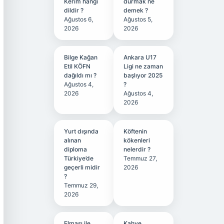
Kerim hangi
durmak ne
dildir ?
demek ?
Ağustos 6,
Ağustos 5,
2026
2026
Bilge Kağan
Ankara U17
Etil KÖFN
Ligi ne zaman
dağıldı mı ?
başlıyor 2025
Ağustos 4,
?
2026
Ağustos 4,
2026
Yurt dışında
Köftenin
alınan
kökenleri
diploma
nelerdir ?
Türkiye’de
Temmuz 27,
geçerli midir
2026
?
Temmuz 29,
2026
Elması ile
Kahve