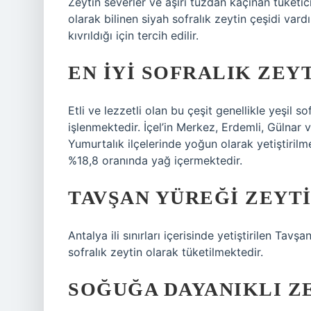
Zeytin severler ve aşırı tuzdan kaçınan tüketici
olarak bilinen siyah sofralık zeytin çeşidi vard
kıvrıldığı için tercih edilir.
EN IYI SOFRALIK ZEY
Etli ve lezzetli olan bu çeşit genellikle yeşil s
işlenmektedir. İçel’in Merkez, Erdemli, Gülnar
Yumurtalık ilçelerinde yoğun olarak yetiştirilmek
%18,8 oranında yağ içermektedir.
TAVŞAN YÜREĞI ZEYTI
Antalya ili sınırları içerisinde yetiştirilen Tavşa
sofralık zeytin olarak tüketilmektedir.
SOĞUĞA DAYANIKLI Z