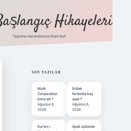
Başlangıç Hikayeleri
Taşınma maceralarıyla ilham bul!
ilbet
vd casino
vdcasino
https://www.betexper.xyz/
SIDEBAR
SON YAZILAR
Multi
Erdek
Corporation
feribotla kaç
kime ait ?
saat ?
Ağustos 8,
Ağustos 6,
2026
2026
Kur’an-ı
Ayak üstünde