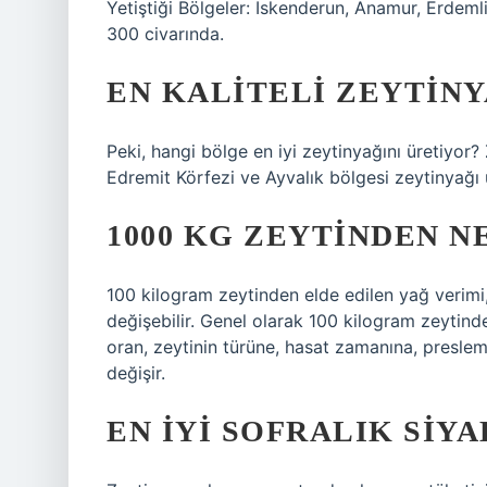
Yetiştiği Bölgeler: İskenderun, Anamur, Erdeml
300 civarında.
EN KALITELI ZEYTINY
Peki, hangi bölge en iyi zeytinyağını üretiyor?
Edremit Körfezi ve Ayvalık bölgesi zeytinyağı ü
1000 KG ZEYTINDEN N
100 kilogram zeytinden elde edilen yağ verimi, 
değişebilir. Genel olarak 100 kilogram zeytind
oran, zeytinin türüne, hasat zamanına, preslem
değişir.
EN IYI SOFRALIK SIY