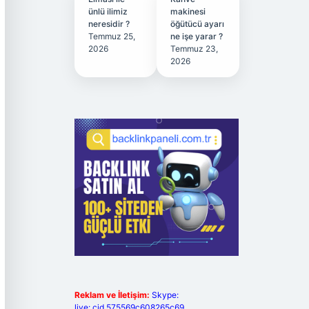
ünlü ilimiz
makinesi
neresidir ?
öğütücü ayarı
Temmuz 25,
ne işe yarar ?
2026
Temmuz 23,
2026
Reklam ve İletişim:
Skype:
live:.cid.575569c608265c69