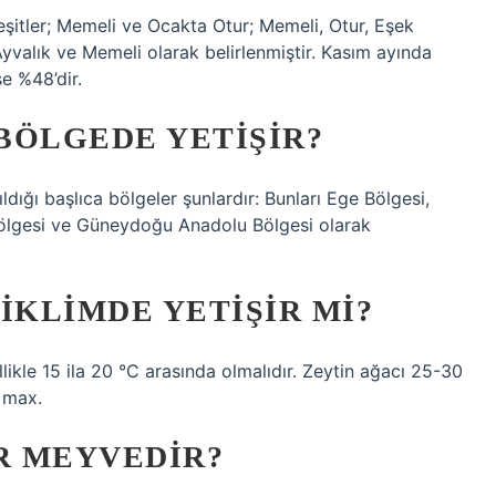
eşitler; Memeli ve Ocakta Otur; Memeli, Otur, Eşek
Ayvalık ve Memeli olarak belirlenmiştir. Kasım ayında
se %48’dir.
 BÖLGEDE YETIŞIR?
dığı başlıca bölgeler şunlardır: Bunları Ege Bölgesi,
Bölgesi ve Güneydoğu Anadolu Bölgesi olarak
IKLIMDE YETIŞIR MI?
likle 15 ila 20 °C arasında olmalıdır. Zeytin ağacı 25-30
n max.
R MEYVEDIR?