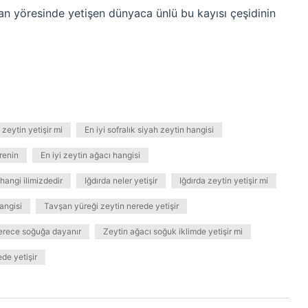
man yöresinde yetişen dünyaca ünlü bu kayısı çeşidinin
eytin yetişir mi
En iyi sofralık siyah zeytin hangisi
erenin
En iyi zeytin ağacı hangisi
 hangi ilimizdedir
Iğdırda neler yetişir
Iğdırda zeytin yetişir mi
angisi
Tavşan yüreği zeytin nerede yetişir
erece soğuğa dayanır
Zeytin ağacı soğuk iklimde yetişir mi
de yetişir