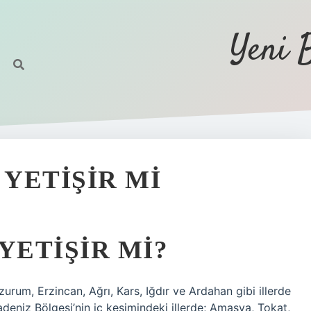
Yeni 
 YETIŞIR MI
YETIŞIR MI?
urum, Erzincan, Ağrı, Kars, Iğdır ve Ardahan gibi illerde
adeniz Bölgesi’nin iç kesimindeki illerde; Amasya, Tokat,