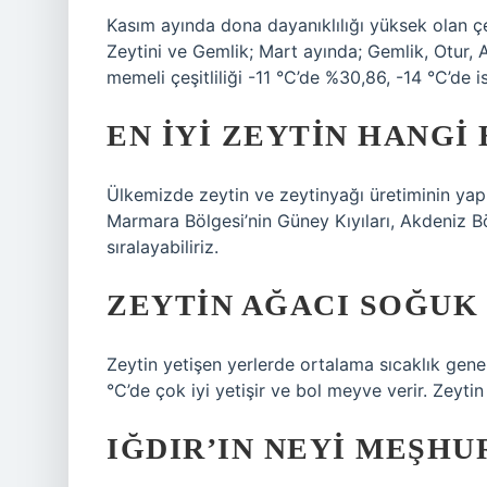
Kasım ayında dona dayanıklılığı yüksek olan ç
Zeytini ve Gemlik; Mart ayında; Gemlik, Otur, 
memeli çeşitliliği -11 °C’de %30,86, -14 °C’de i
EN IYI ZEYTIN HANGI
Ülkemizde zeytin ve zeytinyağı üretiminin yapıl
Marmara Bölgesi’nin Güney Kıyıları, Akdeniz 
sıralayabiliriz.
ZEYTIN AĞACI SOĞUK 
Zeytin yetişen yerlerde ortalama sıcaklık genel
°C’de çok iyi yetişir ve bol meyve verir. Zeyti
IĞDIR’IN NEYI MEŞHU