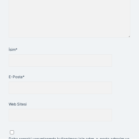
İsim*
E-Posta*
Web Sitesi
Daha sonraki yorumlarımda kullanılması için adım, e-posta adresim ve