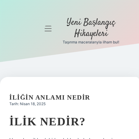
Yeni Başlangıç
menüyü
Hikayeleri
aç
Taşınma maceralarıyla ilham bul!
Anasayfa
Gizlilik
Politikası
Yasal Uyarı
İLIĞIN ANLAMI NEDIR
Hakkımızda
Tarih: Nisan 18, 2025
İLIK NEDIR?