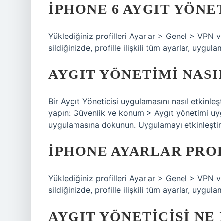
İPHONE 6 AYGIT YÖNE
Yüklediğiniz profilleri Ayarlar > Genel > VPN v
sildiğinizde, profille ilişkili tüm ayarlar, uygulam
AYGIT YÖNETIMI NASI
Bir Aygıt Yöneticisi uygulamasını nasıl etkinleş
yapın: Güvenlik ve konum > Aygıt yönetimi uyg
uygulamasına dokunun. Uygulamayı etkinleştir
İPHONE AYARLAR PRO
Yüklediğiniz profilleri Ayarlar > Genel > VPN v
sildiğinizde, profille ilişkili tüm ayarlar, uygulam
AYGIT YÖNETICISI NE 