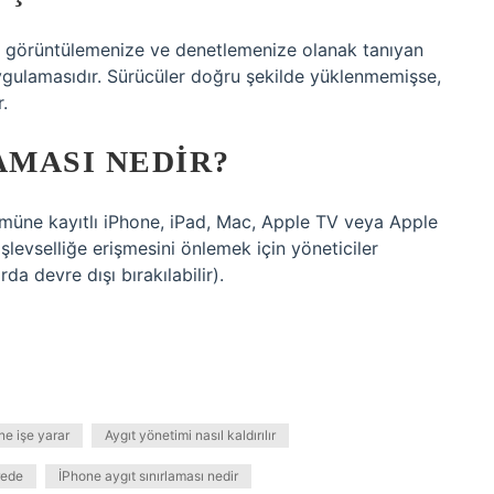
ımı görüntülemenize ve denetlemenize olanak tanıyan
gulamasıdır. Sürücüler doğru şekilde yüklenmemişse,
.
AMASI NEDIR?
zümüne kayıtlı iPhone, iPad, Mac, Apple TV veya Apple
şlevselliğe erişmesini önlemek için yöneticiler
da devre dışı bırakılabilir).
ne işe yarar
Aygıt yönetimi nasıl kaldırılır
rede
İPhone aygıt sınırlaması nedir