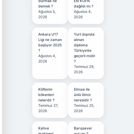
durmak ne
Etil KÖFN
demek ?
dağıldı mı ?
Ağustos 5,
Ağustos 4,
2026
2026
Ankara U17
Yurt dışında
Ligi ne zaman
alınan
başlıyor 2025
diploma
?
Türkiye’de
Ağustos 4,
geçerli midir
2026
?
Temmuz 29,
2026
Köftenin
Elması ile
kökenleri
ünlü ilimiz
nelerdir ?
neresidir ?
Temmuz 27,
Temmuz 25,
2026
2026
Kahve
Barışsever
makinesi
ayrı mı ?