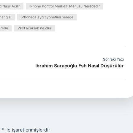
 Nasıl Açılır
iPhone Kontrol Merkezi Menüsü Nerededir
hangisi
iPhoneda aygıt yönetimi nerede
erede
VPN açarsak ne olur
Sonraki Yazı
Ibrahim Saraçoğlu Fsh Nasıl Düşürülür
r
*
ile işaretlenmişlerdir