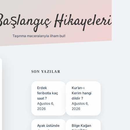
Başlangıç Hikayeleri
Taşınma maceralarıyla ilham bul!
ilbet
vd casino
vdcasino
https://www.betexper.xyz/
SIDEBAR
SON YAZILAR
Erdek
Kur’an-ı
feribotla kaç
Kerim hangi
saat ?
dildir ?
Ağustos 6,
Ağustos 6,
2026
2026
Ayak üstünde
Bilge Kağan