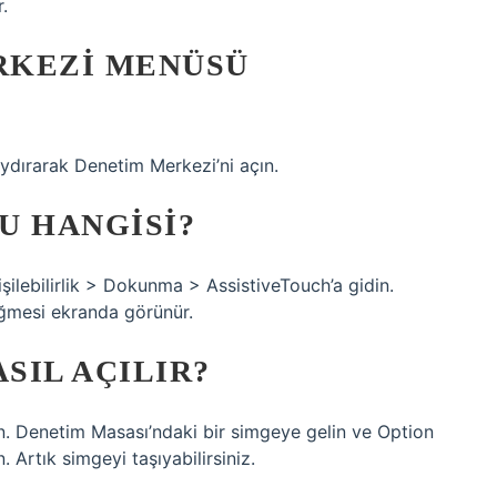
.
RKEZI MENÜSÜ
ydırarak Denetim Merkezi’ni açın.
U HANGISI?
işilebilirlik > Dokunma > AssistiveTouch’a gidin.
üğmesi ekranda görünür.
SIL AÇILIR?
n. Denetim Masası’ndaki bir simgeye gelin ve Option
 Artık simgeyi taşıyabilirsiniz.