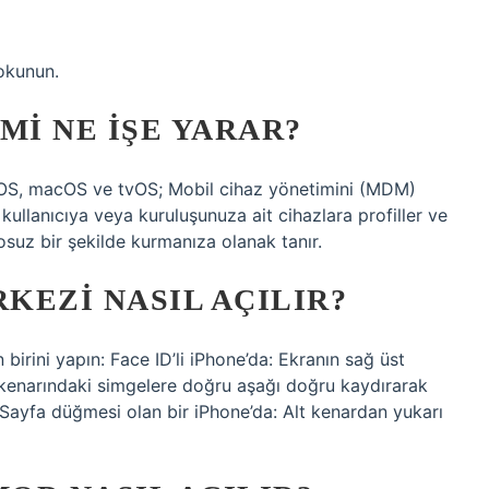
okunun.
MI NE IŞE YARAR?
OS, macOS ve tvOS; Mobil cihaz yönetimini (MDM)
kullanıcıya veya kuruluşunuza ait cihazlara profiller ve
suz bir şekilde kurmanıza olanak tanır.
KEZI NASIL AÇILIR?
irini yapın: Face ID’li iPhone’da: Ekranın sağ üst
 kenarındaki simgelere doğru aşağı doğru kaydırarak
a Sayfa düğmesi olan bir iPhone’da: Alt kenardan yukarı