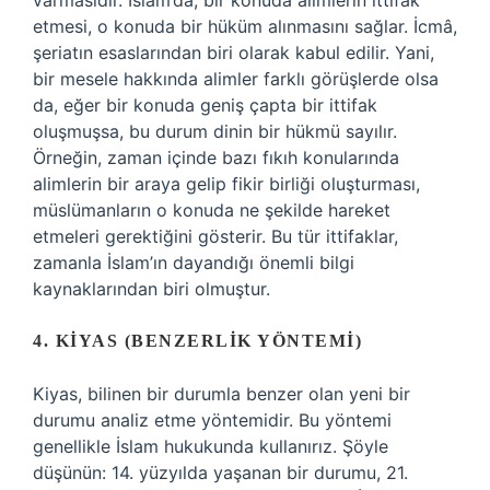
varmasıdır. İslam’da, bir konuda alimlerin ittifak
etmesi, o konuda bir hüküm alınmasını sağlar. İcmâ,
şeriatın esaslarından biri olarak kabul edilir. Yani,
bir mesele hakkında alimler farklı görüşlerde olsa
da, eğer bir konuda geniş çapta bir ittifak
oluşmuşsa, bu durum dinin bir hükmü sayılır.
Örneğin, zaman içinde bazı fıkıh konularında
alimlerin bir araya gelip fikir birliği oluşturması,
müslümanların o konuda ne şekilde hareket
etmeleri gerektiğini gösterir. Bu tür ittifaklar,
zamanla İslam’ın dayandığı önemli bilgi
kaynaklarından biri olmuştur.
4. KIYAS (BENZERLIK YÖNTEMI)
Kiyas, bilinen bir durumla benzer olan yeni bir
durumu analiz etme yöntemidir. Bu yöntemi
genellikle İslam hukukunda kullanırız. Şöyle
düşünün: 14. yüzyılda yaşanan bir durumu, 21.