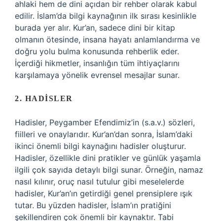
ahlaki hem de dini açıdan bir rehber olarak kabul
edilir. İslam’da bilgi kaynağının ilk sırası kesinlikle
burada yer alır. Kur’an, sadece dini bir kitap
olmanın ötesinde, insana hayatı anlamlandırma ve
doğru yolu bulma konusunda rehberlik eder.
İçerdiği hikmetler, insanlığın tüm ihtiyaçlarını
karşılamaya yönelik evrensel mesajlar sunar.
2. HADISLER
Hadisler, Peygamber Efendimiz’in (s.a.v.) sözleri,
fiilleri ve onaylarıdır. Kur’an’dan sonra, İslam’daki
ikinci önemli bilgi kaynağını hadisler oluşturur.
Hadisler, özellikle dini pratikler ve günlük yaşamla
ilgili çok sayıda detaylı bilgi sunar. Örneğin, namaz
nasıl kılınır, oruç nasıl tutulur gibi meselelerde
hadisler, Kur’an’ın getirdiği genel prensiplere ışık
tutar. Bu yüzden hadisler, İslam’ın pratiğini
şekillendiren çok önemli bir kaynaktır. Tabi