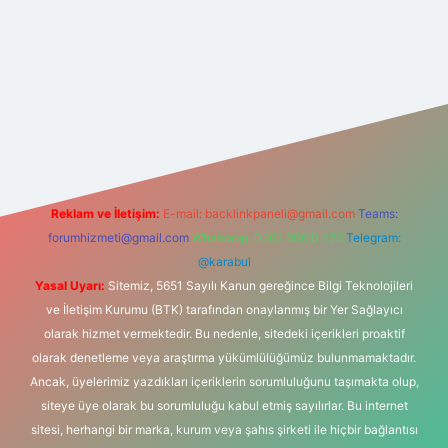
ilbet
vd casino
vdcasino
https://www.betexper.xyz/
Reklam ve İletişim:
E-mail:
backlinkpaneli@gmail.com
Teams:
forumhizmeti@gmail.com
Whatsapp: 0262 606 0 726
Telegram:
@karabul
Yasal Uyarı:
Sitemiz, 5651 Sayılı Kanun gereğince Bilgi Teknolojileri
ve İletişim Kurumu (BTK) tarafından onaylanmış bir Yer Sağlayıcı
olarak hizmet vermektedir. Bu nedenle, sitedeki içerikleri proaktif
olarak denetleme veya araştırma yükümlülüğümüz bulunmamaktadır.
Ancak, üyelerimiz yazdıkları içeriklerin sorumluluğunu taşımakta olup,
siteye üye olarak bu sorumluluğu kabul etmiş sayılırlar. Bu internet
sitesi, herhangi bir marka, kurum veya şahıs şirketi ile hiçbir bağlantısı