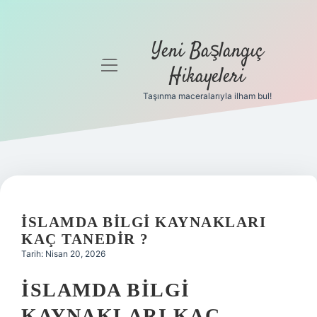
Yeni Başlangıç
menüyü
Hikayeleri
aç
Taşınma maceralarıyla ilham bul!
Anasayfa
Gizlilik
Politikası
Yasal Uyarı
İSLAMDA BILGI KAYNAKLARI
Hakkımızda
KAÇ TANEDIR ?
Tarih: Nisan 20, 2026
İSLAMDA BILGI
KAYNAKLARI KAÇ