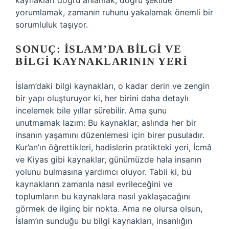
kaynakları doğru anlamak, doğru şekilde
yorumlamak, zamanın ruhunu yakalamak önemli bir
sorumluluk taşıyor.
SONUÇ: İSLAM’DA BILGI VE
BILGI KAYNAKLARININ YERI
İslam’daki bilgi kaynakları, o kadar derin ve zengin
bir yapı oluşturuyor ki, her birini daha detaylı
incelemek bile yıllar sürebilir. Ama şunu
unutmamak lazım: Bu kaynaklar, aslında her bir
insanın yaşamını düzenlemesi için birer pusuladır.
Kur’an’ın öğrettikleri, hadislerin pratikteki yeri, İcmâ
ve Kiyas gibi kaynaklar, günümüzde hala insanın
yolunu bulmasına yardımcı oluyor. Tabii ki, bu
kaynakların zamanla nasıl evrileceğini ve
toplumların bu kaynaklara nasıl yaklaşacağını
görmek de ilginç bir nokta. Ama ne olursa olsun,
İslam’ın sunduğu bu bilgi kaynakları, insanlığın