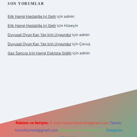
SON YORUMLAR
Erik Hangi Hastalığa Iyi Gelir
için
admin
Erik Hangi Hastalığa Iyi Gelir
için
Hüseyin
Duyusal Oyun Kaç Yaş Için Uygundur
için
admin
Duyusal Oyun Kaç Yaş Için Uygundur
için
Çavuş
Gaz Sancısı Için Hangi Doktora Gidilir
için
admin
yz/
Reklam ve İletişim:
E-mail:
backlinkpaneli@gmail.com
Teams:
forumhizmeti@gmail.com
Whatsapp: 0262 606 0 726
Telegram: