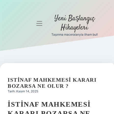
Yeni Başlangıç
menüyü
Hikayeleri
aç
Taşınma maceralarıyla ilham bul!
Anasayfa
Gizlilik
Politikası
Yasal Uyarı
ISTINAF MAHKEMESI KARARI
Hakkımızda
BOZARSA NE OLUR ?
Tarih: Kasım 14, 2025
İSTINAF MAHKEMESI
KARARI BOZARSA NE