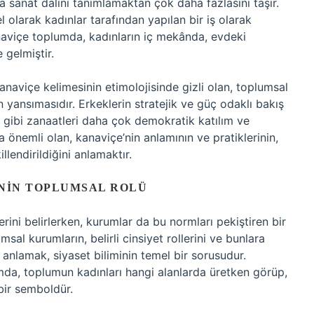
 sanat dalını tanımlamaktan çok daha fazlasını taşır.
 olarak kadınlar tarafından yapılan bir iş olarak
aviçe toplumda, kadınların iç mekânda, evdeki
 gelmiştir.
anaviçe kelimesinin etimolojisinde gizli olan, toplumsal
in yansımasıdır. Erkeklerin stratejik ve güç odaklı bakış
çe gibi zanaatleri daha çok demokratik katılım ve
a önemli olan, kanaviçe’nin anlamının ve pratiklerinin,
llendirildiğini anlamaktır.
NIN TOPLUMSAL ROLÜ
lerini belirlerken, kurumlar da bu normları pekiştiren bir
sal kurumların, belirli cinsiyet rollerini ve bunlara
ni anlamak, siyaset biliminin temel bir sorusudur.
mda, toplumun kadınları hangi alanlarda üretken görüp,
bir semboldür.