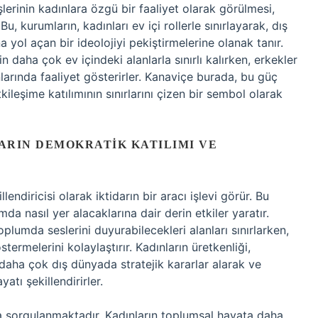
lerinin kadınlara özgü bir faaliyet olarak görülmesi,
u, kurumların, kadınları ev içi rollerle sınırlayarak, dış
yol açan bir ideolojiyi pekiştirmelerine olanak tanır.
n daha çok ev içindeki alanlarla sınırlı kalırken, erkekler
larında faaliyet gösterirler. Kanaviçe burada, bu güç
tkileşime katılımının sınırlarını çizen bir sembol olarak
LARIN DEMOKRATIK KATILIMI VE
lendiricisi olarak iktidarın bir aracı işlevi görür. Bu
mda nasıl yer alacaklarına dair derin etkiler yaratır.
oplumda seslerini duyurabilecekleri alanları sınırlarken,
termelerini kolaylaştırır. Kadınların üretkenliği,
er daha çok dış dünyada stratejik kararlar alarak ve
tı şekillendirirler.
a sorgulanmaktadır. Kadınların toplumsal hayata daha