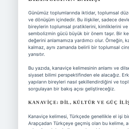
Günümüz toplumlarında iktidar, toplumsal düzen 
ve dönüşüm içindedir. Bu ilişkiler, sadece dev
bireylerin toplumsal pratiklerini, kimliklerini ve
sembolizmin gücü büyük bir önem taşır. Bir ke
değerini anlamamıza yardımcı olur. Örneğin, ka
kalmaz, aynı zamanda belirli bir toplumsal cinsi
yansıtır.
Bu yazıda, kanaviçe kelimesinin anlamı ve dils
siyaset bilimi perspektifinden ele alacağız. Erke
yapıların bireyleri nasıl şekillendirdiğini ve to
sorgulayan bir bakış açısı geliştireceğiz.
KANAVIÇE: DIL, KÜLTÜR VE GÜÇ İLI
Kanaviçe kelimesi, Türkçede genellikle el işi bir
Arapçadan Türkçeye geçmiş olan bu kelime, asl