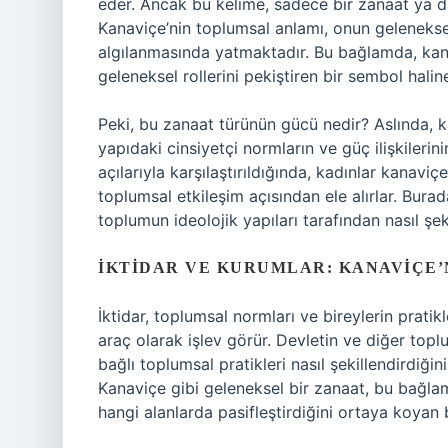
eder. Ancak bu kelime, sadece bir zanaat ya da
Kanaviçe’nin toplumsal anlamı, onun geleneksel
algılanmasında yatmaktadır. Bu bağlamda, kan
geleneksel rollerini pekiştiren bir sembol haline
Peki, bu zanaat türünün gücü nedir? Aslında, k
yapıdaki cinsiyetçi normların ve güç ilişkilerin
açılarıyla karşılaştırıldığında, kadınlar kanavi
toplumsal etkileşim açısından ele alırlar. Burad
toplumun ideolojik yapıları tarafından nasıl şeki
İKTIDAR VE KURUMLAR: KANAVIÇE’
İktidar, toplumsal normları ve bireylerin pratik
araç olarak işlev görür. Devletin ve diğer toplum
bağlı toplumsal pratikleri nasıl şekillendirdiği
Kanaviçe gibi geleneksel bir zanaat, bu bağla
hangi alanlarda pasifleştirdiğini ortaya koyan 