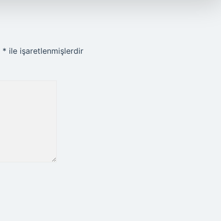
r
*
ile işaretlenmişlerdir