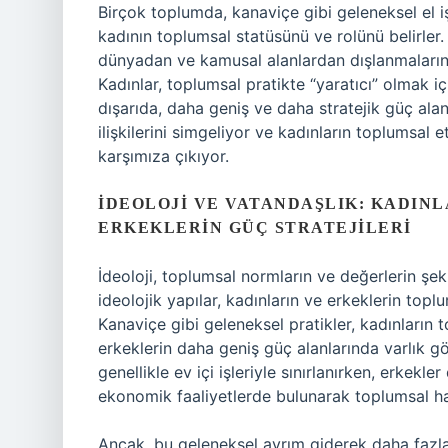
Birçok toplumda, kanaviçe gibi geleneksel el iş
kadının toplumsal statüsünü ve rolünü belirler. B
dünyadan ve kamusal alanlardan dışlanmalarına 
Kadınlar, toplumsal pratikte “yaratıcı” olmak içi
dışarıda, daha geniş ve daha stratejik güç alan
ilişkilerini simgeliyor ve kadınların toplumsal e
karşımıza çıkıyor.
İDEOLOJI VE VATANDAŞLIK: KADIN
ERKEKLERIN GÜÇ STRATEJILERI
İdeoloji, toplumsal normların ve değerlerin şekil
ideolojik yapılar, kadınların ve erkeklerin toplu
Kanaviçe gibi geleneksel pratikler, kadınların t
erkeklerin daha geniş güç alanlarında varlık gös
genellikle ev içi işleriyle sınırlanırken, erkekl
ekonomik faaliyetlerde bulunarak toplumsal haya
Ancak, bu geleneksel ayrım giderek daha fazl