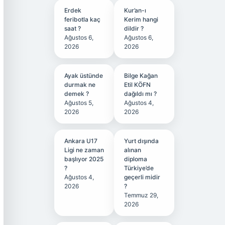
Erdek
Kur’an-ı
feribotla kaç
Kerim hangi
saat ?
dildir ?
Ağustos 6,
Ağustos 6,
2026
2026
Ayak üstünde
Bilge Kağan
durmak ne
Etil KÖFN
demek ?
dağıldı mı ?
Ağustos 5,
Ağustos 4,
2026
2026
Ankara U17
Yurt dışında
Ligi ne zaman
alınan
başlıyor 2025
diploma
?
Türkiye’de
Ağustos 4,
geçerli midir
2026
?
Temmuz 29,
2026