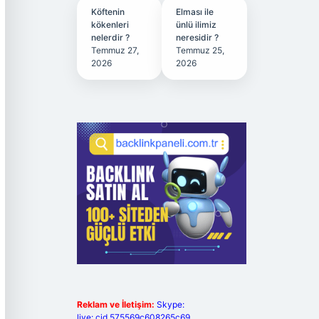
Köftenin
Elması ile
kökenleri
ünlü ilimiz
nelerdir ?
neresidir ?
Temmuz 27,
Temmuz 25,
2026
2026
Reklam ve İletişim:
Skype:
live:.cid.575569c608265c69