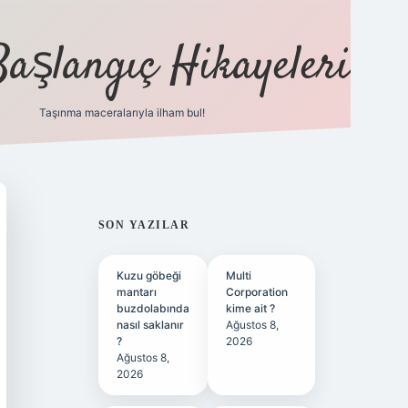
Başlangıç Hikayeleri
Taşınma maceralarıyla ilham bul!
ilbet
vd casino
vdcasino
https://www.betexper.xyz/
SIDEBAR
SON YAZILAR
Kuzu göbeği
Multi
mantarı
Corporation
buzdolabında
kime ait ?
nasıl saklanır
Ağustos 8,
?
2026
Ağustos 8,
2026