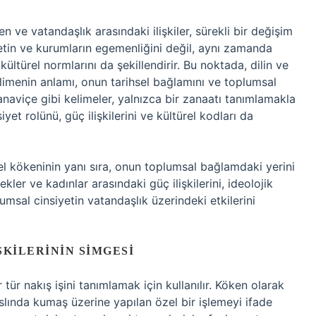
ve vatandaşlık arasındaki ilişkiler, sürekli bir değişim
letin ve kurumların egemenliğini değil, aynı zamanda
 kültürel normlarını da şekillendirir. Bu noktada, dilin ve
limenin anlamı, onun tarihsel bağlamını ve toplumsal
naviçe gibi kelimeler, yalnızca bir zanaatı tanımlamakla
yet rolünü, güç ilişkilerini ve kültürel kodları da
el kökeninin yanı sıra, onun toplumsal bağlamdaki yerini
kler ve kadınlar arasındaki güç ilişkilerini, ideolojik
plumsal cinsiyetin vatandaşlık üzerindeki etkilerini
ŞKILERININ SIMGESI
 tür nakış işini tanımlamak için kullanılır. Köken olarak
ında kumaş üzerine yapılan özel bir işlemeyi ifade