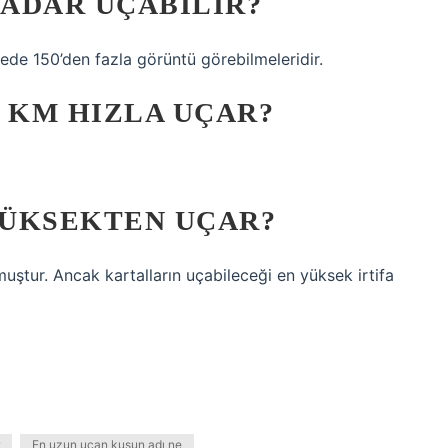
ADAR UÇABILIR?
yede 150’den fazla görüntü görebilmeleridir.
 KM HIZLA UÇAR?
YÜKSEKTEN UÇAR?
ştur. Ancak kartalların uçabileceği en yüksek irtifa
En uzun uçan kuşun adı ne