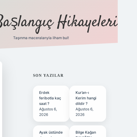
Başlangıç Hikayeleri
Taşınma maceralarıyla ilham bul!
ilbet
vd casino
vdcasino
https://www.betexper.xyz/
SIDEBAR
SON YAZILAR
Erdek
Kur’an-ı
feribotla kaç
Kerim hangi
saat ?
dildir ?
Ağustos 6,
Ağustos 6,
2026
2026
Ayak üstünde
Bilge Kağan