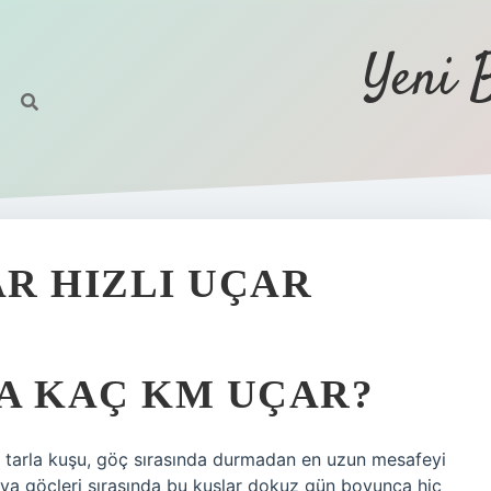
Yeni 
R HIZLI UÇAR
A KAÇ KM UÇAR?
lı tarla kuşu, göç sırasında durmadan en uzun mesafeyi
’ya göçleri sırasında bu kuşlar dokuz gün boyunca hiç