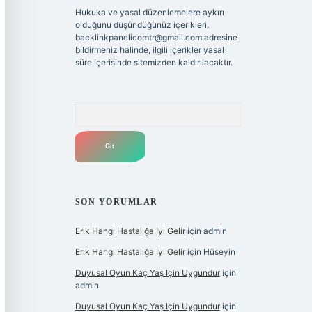
Hukuka ve yasal düzenlemelere aykırı
olduğunu düşündüğünüz içerikleri,
backlinkpanelicomtr@gmail.com
adresine
bildirmeniz halinde, ilgili içerikler yasal
süre içerisinde sitemizden kaldırılacaktır.
Arama
SON YORUMLAR
Erik Hangi Hastalığa Iyi Gelir
için
admin
Erik Hangi Hastalığa Iyi Gelir
için
Hüseyin
Duyusal Oyun Kaç Yaş Için Uygundur
için
admin
Duyusal Oyun Kaç Yaş Için Uygundur
için