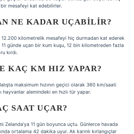
ir mesafeyi kat edebilirler.
N NE KADAR UÇABILIR?
, 12.200 kilometrelik mesafeyi hiç durmadan kat ederek
a 11 günde uçan bir kum kuşu, 12 bin kilometreden fazla
u kırdı.
E KAÇ KM HIZ YAPAR?
k dalışta maksimum hızının geçici olarak 360 km/saati
 hayvanlar alemindeki en hızlı tür yapar.
AÇ SAAT UÇAR?
ni Zelanda’ya 11 gün boyunca uçtu. Günlerce havada
sında ortalama 42 dakika uyur. Ak karınlı kırlangıçlar