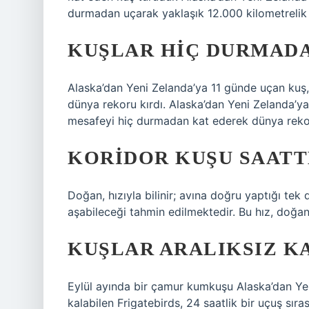
durmadan uçarak yaklaşık 12.000 kilometrelik b
KUŞLAR HIÇ DURMADA
Alaska’dan Yeni Zelanda’ya 11 günde uçan kuş
dünya rekoru kırdı. Alaska’dan Yeni Zelanda’y
mesafeyi hiç durmadan kat ederek dünya rekor
KORIDOR KUŞU SAATT
Doğan, hızıyla bilinir; avına doğru yaptığı te
aşabileceği tahmin edilmektedir. Bu hız, doğanı
KUŞLAR ARALIKSIZ K
Eylül ayında bir çamur kumkuşu Alaska’dan Ye
kalabilen Frigatebirds, 24 saatlik bir uçuş sıra