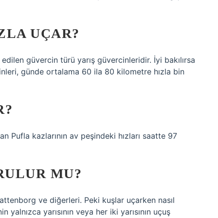
ZLA UÇAR?
dilen güvercin türü yarış güvercinleridir. İyi bakılırsa
inleri, günde ortalama 60 ila 80 kilometre hızla bin
R?
n Pufla kazlarının av peşindeki hızları saatte 97
RULUR MU?
ttenborg ve diğerleri. Peki kuşlar uçarken nasıl
in yalnızca yarısının veya her iki yarısının uçuş