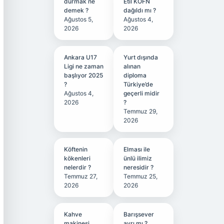
durmak ne
Etil KÖFN
demek ?
dağıldı mı ?
Ağustos 5,
Ağustos 4,
2026
2026
Ankara U17
Yurt dışında
Ligi ne zaman
alınan
başlıyor 2025
diploma
?
Türkiye’de
Ağustos 4,
geçerli midir
2026
?
Temmuz 29,
2026
Köftenin
Elması ile
kökenleri
ünlü ilimiz
nelerdir ?
neresidir ?
Temmuz 27,
Temmuz 25,
2026
2026
Kahve
Barışsever
makinesi
ayrı mı ?