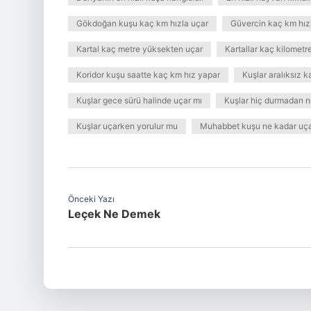
Gökdoğan kuşu kaç km hızla uçar
Güvercin kaç km hız
Kartal kaç metre yüksekten uçar
Kartallar kaç kilometr
Koridor kuşu saatte kaç km hız yapar
Kuşlar aralıksız k
Kuşlar gece sürü halinde uçar mı
Kuşlar hiç durmadan ne
Kuşlar uçarken yorulur mu
Muhabbet kuşu ne kadar uçab
Önceki Yazı
Leçek Ne Demek