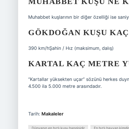
MUHABBET KUŞU NE K
Muhabbet kuşlarının bir diğer özelliği ise sani
GÖKDOĞAN KUŞU KAÇ
390 km/hŞahin / Hız (maksimum, dalış)
KARTAL KAÇ METRE 
“Kartallar yüksekten uçar” sözünü herkes duymu
4.500 ila 5.000 metre arasındadır.
Tarih:
Makaleler
Dünyanın en hızlı kuşu hangisidir
En hızlı hayvan kimdir