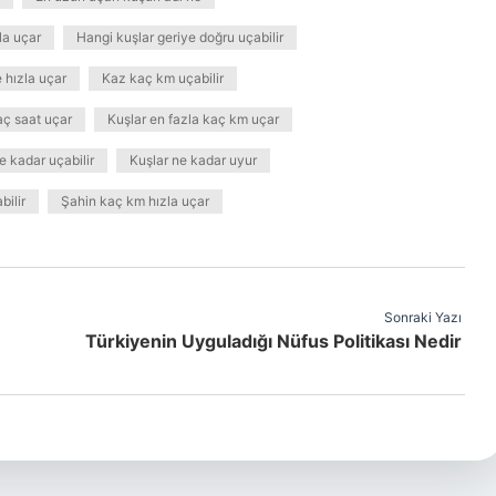
la uçar
Hangi kuşlar geriye doğru uçabilir
e hızla uçar
Kaz kaç km uçabilir
aç saat uçar
Kuşlar en fazla kaç km uçar
 kadar uçabilir
Kuşlar ne kadar uyur
ilir
Şahin kaç km hızla uçar
Sonraki Yazı
Türkiyenin Uyguladığı Nüfus Politikası Nedir