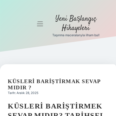
Yeni Başlangıç
menüyü
Hikayeleri
aç
Taşınma maceralarıyla ilham bul!
Anasayfa
Gizlilik
Politikası
Yasal Uyarı
KÜSLERI BARIŞTIRMAK SEVAP
Hakkımızda
MIDIR ?
Tarih: Aralık 28, 2025
KÜSLERI BARIŞTIRMEK
SEVAP MIDIR? TARIHSEL