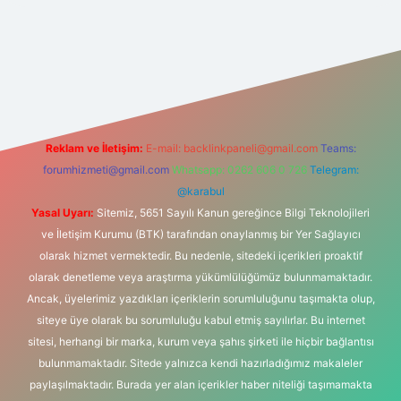
/
Reklam ve İletişim:
E-mail:
backlinkpaneli@gmail.com
Teams:
forumhizmeti@gmail.com
Whatsapp: 0262 606 0 726
Telegram:
@karabul
Yasal Uyarı:
Sitemiz, 5651 Sayılı Kanun gereğince Bilgi Teknolojileri
ve İletişim Kurumu (BTK) tarafından onaylanmış bir Yer Sağlayıcı
olarak hizmet vermektedir. Bu nedenle, sitedeki içerikleri proaktif
olarak denetleme veya araştırma yükümlülüğümüz bulunmamaktadır.
Ancak, üyelerimiz yazdıkları içeriklerin sorumluluğunu taşımakta olup,
siteye üye olarak bu sorumluluğu kabul etmiş sayılırlar. Bu internet
sitesi, herhangi bir marka, kurum veya şahıs şirketi ile hiçbir bağlantısı
bulunmamaktadır. Sitede yalnızca kendi hazırladığımız makaleler
paylaşılmaktadır. Burada yer alan içerikler haber niteliği taşımamakta