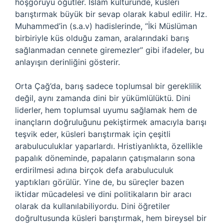
hoşgörüyü öğütler. İslam kültüründe, küsleri
barıştırmak büyük bir sevap olarak kabul edilir. Hz.
Muhammed’in (s.a.v) hadislerinde, “İki Müslüman
birbiriyle küs olduğu zaman, aralarındaki barış
sağlanmadan cennete giremezler” gibi ifadeler, bu
anlayışın derinliğini gösterir.
Orta Çağ’da, barış sadece toplumsal bir gereklilik
değil, aynı zamanda dini bir yükümlülüktü. Dini
liderler, hem toplumsal uyumu sağlamak hem de
inançların doğruluğunu pekiştirmek amacıyla barışı
teşvik eder, küsleri barıştırmak için çeşitli
arabuluculuklar yaparlardı. Hristiyanlıkta, özellikle
papalık döneminde, papaların çatışmaların sona
erdirilmesi adına birçok defa arabuluculuk
yaptıkları görülür. Yine de, bu süreçler bazen
iktidar mücadelesi ve dini politikaların bir aracı
olarak da kullanılabiliyordu. Dini öğretiler
doğrultusunda küsleri barıştırmak, hem bireysel bir