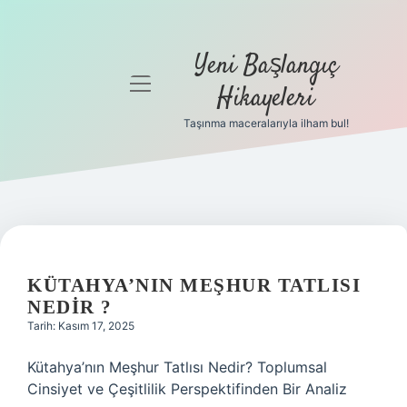
Yeni Başlangıç
menüyü
Hikayeleri
aç
Taşınma maceralarıyla ilham bul!
Anasayfa
Gizlilik
Politikası
Yasal Uyarı
KÜTAHYA’NIN MEŞHUR TATLISI
Hakkımızda
NEDIR ?
Tarih: Kasım 17, 2025
Kütahya’nın Meşhur Tatlısı Nedir? Toplumsal
Cinsiyet ve Çeşitlilik Perspektifinden Bir Analiz