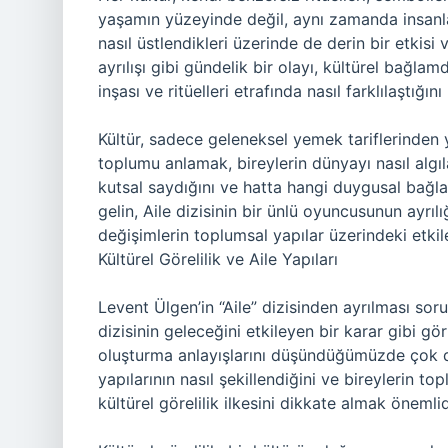
yaşamın yüzeyinde değil, aynı zamanda insanları
nasıl üstlendikleri üzerinde de derin bir etkisi 
ayrılışı gibi gündelik bir olayı, kültürel bağlam
inşası ve ritüelleri etrafında nasıl farklılaştığ
Kültür, sadece geleneksel yemek tariflerinden 
toplumu anlamak, bireylerin dünyayı nasıl algılad
kutsal saydığını ve hatta hangi duygusal bağl
gelin, Aile dizisinin bir ünlü oyuncusunun ayrılı
değişimlerin toplumsal yapılar üzerindeki etkile
Kültürel Görelilik ve Aile Yapıları
Levent Ülgen’in “Aile” dizisinden ayrılması soru
dizisinin geleceğini etkileyen bir karar gibi gör
oluşturma anlayışlarını düşündüğümüzde çok da
yapılarının nasıl şekillendiğini ve bireylerin top
kültürel görelilik ilkesini dikkate almak önemlid