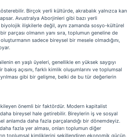
gösterebilir. Birçok yerli kültürde, akrabalık yalnızca kan
psar. Avustralya Aborjinleri gibi bazı yerli
 biyolojik ilişkilerle değil, aynı zamanda sosyo-kültürel
in bir parçası olmanın yanı sıra, toplumun geneline de
 oluşturmanın sadece bireysel bir mesele olmadığını,
oyar.
lenin en yaşlı üyeleri, genellikle en yüksek saygıyı
ir bakış açısını, farklı kimlik oluşumlarını ve toplumsal
ayrılması gibi bir gelişme, belki de bu tür değerlerin
tkileyen önemli bir faktördür. Modern kapitalist
aha bireysel hale getirebilir. Bireylerin iş ve sosyal
eksel anlamda daha fazla parçalandığı bir dönemdeyiz.
 daha fazla yer alması, onları toplumun diğer
ların toplumsal kimliklerini şekillendiren ekonomik gücün,