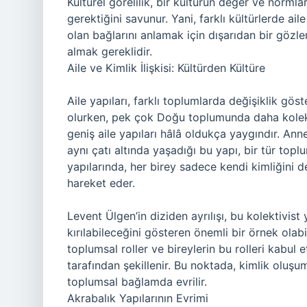
Kültürel görelilik, bir kültürün değer ve normları
gerektiğini savunur. Yani, farklı kültürlerde aile 
olan bağlarını anlamak için dışarıdan bir gözle
almak gereklidir.
Aile ve Kimlik İlişkisi: Kültürden Kültüre
Aile yapıları, farklı toplumlarda değişiklik gös
olurken, pek çok Doğu toplumunda daha kolekt
geniş aile yapıları hâlâ oldukça yaygındır. An
aynı çatı altında yaşadığı bu yapı, bir tür top
yapılarında, her birey sadece kendi kimliğini d
hareket eder.
Levent Ülgen’in diziden ayrılışı, bu kolektivis
kırılabileceğini gösteren önemli bir örnek olabil
toplumsal roller ve bireylerin bu rolleri kabul
tarafından şekillenir. Bu noktada, kimlik oluşu
toplumsal bağlamda evrilir.
Akrabalık Yapılarının Evrimi