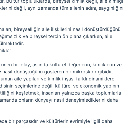
r. Bu tür topluluklarda, bireysel kimlik değil, aile kimliği
klerini değil, aynı zamanda tüm ailenin adını, saygınlığını
arı, bireyselliğin aile ilişkilerini nasıl dönüştürdüğünü
ımsızlık ve bireysel tercih ön plana çıkarken, aile
ülmektedir.
mikler
ünen bir olay, aslında kültürel değerlerin, kimliklerin ve
nde nasıl dönüştüğünü gösteren bir mikroskop gibidir.
plumun aile yapıları ve kimlik inşası farklı dinamiklere
disinin seçimlerine değil, kültürel ve ekonomik yapının
itliliğini keşfetmek, insanları yalnızca başka toplumlarla
manda onların dünyayı nasıl deneyimlediklerini daha
e bir parçasıdır ve kültürlerin evrimiyle ilgili daha