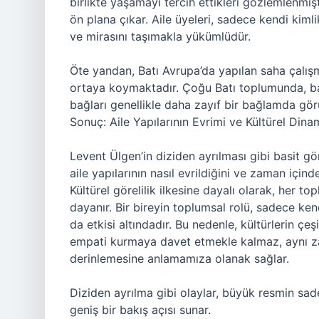
birlikte yaşamayı tercih ettikleri gözlemlenmişti
ön plana çıkar. Aile üyeleri, sadece kendi kimli
ve mirasını taşımakla yükümlüdür.
Öte yandan, Batı Avrupa’da yapılan saha çalışmal
ortaya koymaktadır. Çoğu Batı toplumunda, bağ
bağları genellikle daha zayıf bir bağlamda gör
Sonuç: Aile Yapılarının Evrimi ve Kültürel Dina
Levent Ülgen’in diziden ayrılması gibi basit gör
aile yapılarının nasıl evrildiğini ve zaman içi
Kültürel görelilik ilkesine dayalı olarak, her to
dayanır. Bir bireyin toplumsal rolü, sadece ken
da etkisi altındadır. Bu nedenle, kültürlerin çeş
empati kurmaya davet etmekle kalmaz, aynı za
derinlemesine anlamamıza olanak sağlar.
Diziden ayrılma gibi olaylar, büyük resmin sadec
geniş bir bakış açısı sunar.