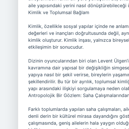
aile yapısındaki yerini nasıl dönüştürebileceği
Kimlik ve Toplumsal Bağlam
Kimlik, özellikle sosyal yapılar içinde ne anlam t
değerleri ve inançları doğrultusunda değil, ay
kimlik oluşturur. Kimlik inşası, yalnızca birey
etkileşimin bir sonucudur.
Dizinin oyuncularından biri olan Levent Ülgen’i
kavramına dair yapısal bir değişikliğin simgesel 
yapıya nasıl bir şekil verirse, bireylerin yaşa
şekillendirilir. Bu tür bir ayrılık, toplumsal ki
yapı arasındaki ilişkiyi sorgulamaya neden olabi
Antropolojik Bir Gözlem: Saha Çalışmalarından A
Farklı toplumlarda yapılan saha çalışmaları, ail
denli derin bir kültürel mirasa dayandığını göst
çalışmasında, geniş ailelerin hala yaygın olduğ