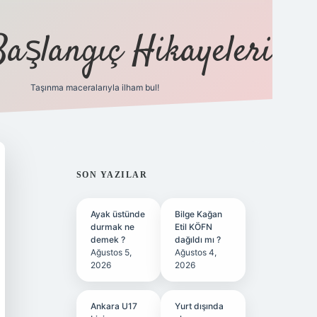
Başlangıç Hikayeleri
Taşınma maceralarıyla ilham bul!
ilbet
vd casino
vdcasino
https://www.betexper.xyz/
SIDEBAR
SON YAZILAR
Ayak üstünde
Bilge Kağan
durmak ne
Etil KÖFN
demek ?
dağıldı mı ?
Ağustos 5,
Ağustos 4,
2026
2026
Ankara U17
Yurt dışında