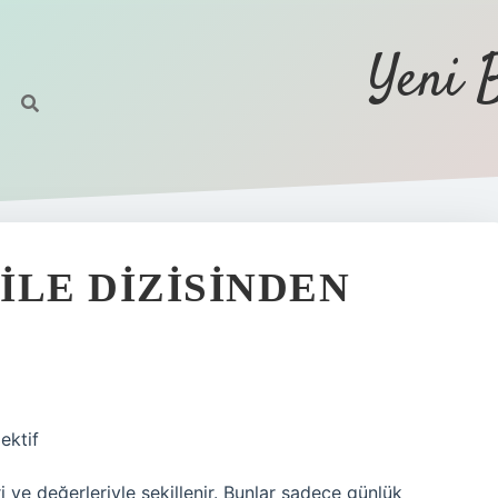
Yeni 
ILE DIZISINDEN
ektif
ri ve değerleriyle şekillenir. Bunlar sadece günlük