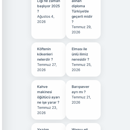
Ligi ne zaman
alınan
başlıyor 2025
diploma
?
Türkiye’de
Ağustos 4,
geçerli midir
2026
?
Temmuz 29,
2026
Köftenin
Elması ile
kökenleri
ünlü ilimiz
nelerdir ?
neresidir ?
Temmuz 27,
Temmuz 25,
2026
2026
Kahve
Barışsever
makinesi
ayrı mı ?
öğütücü ayarı
Temmuz 21,
ne işe yarar ?
2026
Temmuz 23,
2026
Yazılım
Wagyu eti