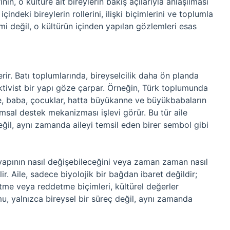
nın, o kültüre ait bireylerin bakış açılarıyla anlaşılması
içindeki bireylerin rollerini, ilişki biçimlerini ve toplumla
mi değil, o kültürün içinden yapılan gözlemleri esas
terir. Batı toplumlarında, bireyselcilik daha ön planda
ivist bir yapı göze çarpar. Örneğin, Türk toplumunda
ne, baba, çocuklar, hatta büyükanne ve büyükbabaların
lumsal destek mekanizması işlevi görür. Bu tür aile
eğil, aynı zamanda aileyi temsil eden birer sembol gibi
t yapının nasıl değişebileceğini veya zaman zaman nasıl
ir. Aile, sadece biyolojik bir bağdan ibaret değildir;
 etme veya reddetme biçimleri, kültürel değerler
mu, yalnızca bireysel bir süreç değil, aynı zamanda