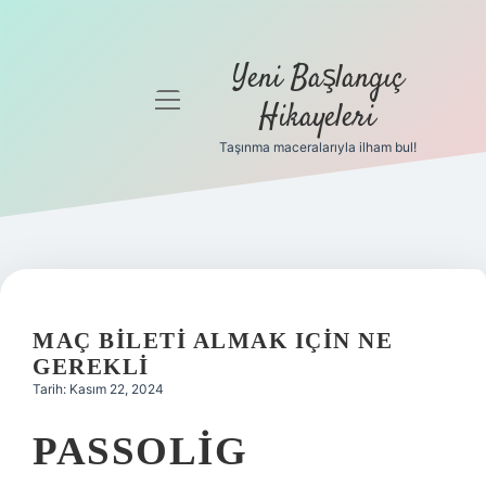
Yeni Başlangıç
menüyü
Hikayeleri
aç
Taşınma maceralarıyla ilham bul!
Anasayfa
Gizlilik
Politikası
Yasal Uyarı
MAÇ BILETI ALMAK IÇIN NE
Hakkımızda
GEREKLI
Tarih: Kasım 22, 2024
PASSOLIG