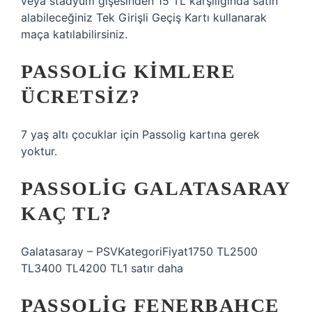
veya stadyum gişesinden 15 TL karşılığında satın
alabileceğiniz Tek Girişli Geçiş Kartı kullanarak
maça katılabilirsiniz.
PASSOLIG KIMLERE
ÜCRETSIZ?
7 yaş altı çocuklar için Passolig kartına gerek
yoktur.
PASSOLIG GALATASARAY
KAÇ TL?
Galatasaray – PSVKategoriFiyat1750 TL2500
TL3400 TL4200 TL1 satır daha
PASSOLIG FENERBAHÇE