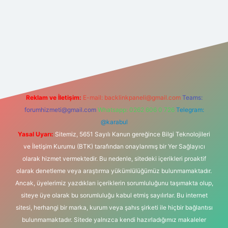
lbet
vd casino
vdcasino
https://www.betexper.xyz/
Reklam ve İletişim:
E-mail:
backlinkpaneli@gmail.com
Teams:
forumhizmeti@gmail.com
Whatsapp: 0262 606 0 726
Telegram:
@karabul
Yasal Uyarı:
Sitemiz, 5651 Sayılı Kanun gereğince Bilgi Teknolojileri
ve İletişim Kurumu (BTK) tarafından onaylanmış bir Yer Sağlayıcı
olarak hizmet vermektedir. Bu nedenle, sitedeki içerikleri proaktif
olarak denetleme veya araştırma yükümlülüğümüz bulunmamaktadır.
Ancak, üyelerimiz yazdıkları içeriklerin sorumluluğunu taşımakta olup,
siteye üye olarak bu sorumluluğu kabul etmiş sayılırlar. Bu internet
sitesi, herhangi bir marka, kurum veya şahıs şirketi ile hiçbir bağlantısı
bulunmamaktadır. Sitede yalnızca kendi hazırladığımız makaleler