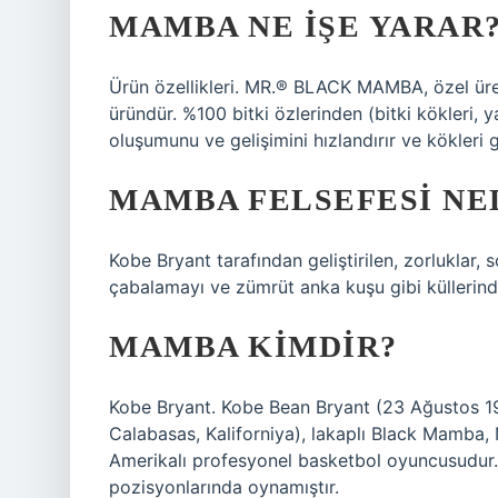
MAMBA NE IŞE YARAR
Ürün özellikleri. MR.® BLACK MAMBA, özel üret
üründür. %100 bitki özlerinden (bitki kökleri, y
oluşumunu ve gelişimini hızlandırır ve kökleri g
MAMBA FELSEFESI NE
Kobe Bryant tarafından geliştirilen, zorluklar, 
çabalamayı ve zümrüt anka kuşu gibi küllerind
MAMBA KIMDIR?
Kobe Bryant. Kobe Bean Bryant (23 Ağustos 19
Calabasas, Kaliforniya), lakaplı Black Mamba
Amerikalı profesyonel basketbol oyuncusudur. 
pozisyonlarında oynamıştır.