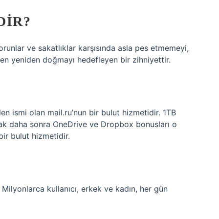
DIR?
sorunlar ve sakatlıklar karşısında asla pes etmemeyi,
en yeniden doğmayı hedefleyen bir zihniyettir.
n ismi olan mail.ru’nun bir bulut hizmetidir. 1TB
ak daha sonra OneDrive ve Dropbox bonusları o
bir bulut hizmetidir.
 Milyonlarca kullanıcı, erkek ve kadın, her gün