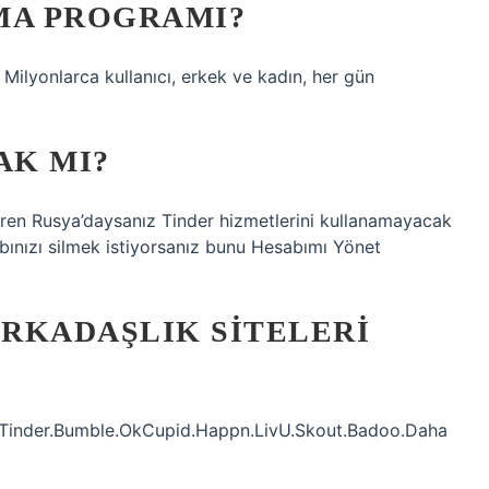
MA PROGRAMI?
 Milyonlarca kullanıcı, erkek ve kadın, her gün
AK MI?
aren Rusya’daysanız Tinder hizmetlerini kullanamayacak
ınızı silmek istiyorsanız bunu Hesabımı Yönet
RKADAŞLIK SITELERI
r.Tinder.Bumble.OkCupid.Happn.LivU.Skout.Badoo.Daha