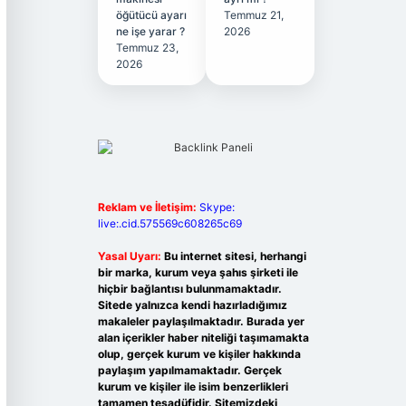
öğütücü ayarı
Temmuz 21,
ne işe yarar ?
2026
Temmuz 23,
2026
Reklam ve İletişim:
Skype:
live:.cid.575569c608265c69
Yasal Uyarı:
Bu internet sitesi, herhangi
bir marka, kurum veya şahıs şirketi ile
hiçbir bağlantısı bulunmamaktadır.
Sitede yalnızca kendi hazırladığımız
makaleler paylaşılmaktadır. Burada yer
alan içerikler haber niteliği taşımamakta
olup, gerçek kurum ve kişiler hakkında
paylaşım yapılmamaktadır. Gerçek
kurum ve kişiler ile isim benzerlikleri
tamamen tesadüfidir. Sitemizdeki