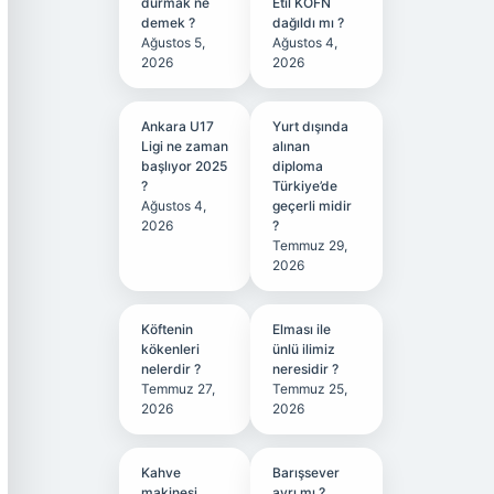
durmak ne
Etil KÖFN
demek ?
dağıldı mı ?
Ağustos 5,
Ağustos 4,
2026
2026
Ankara U17
Yurt dışında
Ligi ne zaman
alınan
başlıyor 2025
diploma
?
Türkiye’de
Ağustos 4,
geçerli midir
2026
?
Temmuz 29,
2026
Köftenin
Elması ile
kökenleri
ünlü ilimiz
nelerdir ?
neresidir ?
Temmuz 27,
Temmuz 25,
2026
2026
Kahve
Barışsever
makinesi
ayrı mı ?