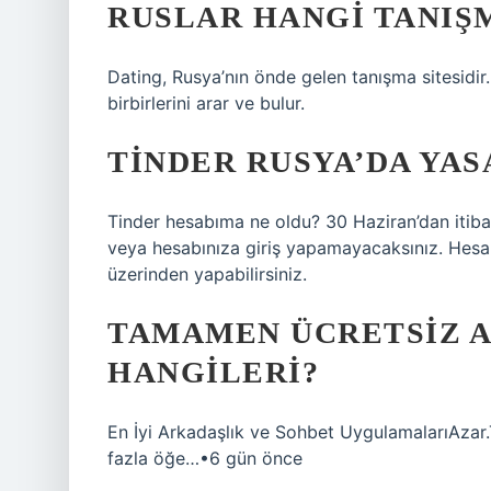
RUSLAR HANGI TANIŞ
Dating, Rusya’nın önde gelen tanışma sitesidir.
birbirlerini arar ve bulur.
TINDER RUSYA’DA YAS
Tinder hesabıma ne oldu? 30 Haziran’dan itib
veya hesabınıza giriş yapamayacaksınız. Hesab
üzerinden yapabilirsiniz.
TAMAMEN ÜCRETSIZ A
HANGILERI?
En İyi Arkadaşlık ve Sohbet UygulamalarıAza
fazla öğe…•6 gün önce