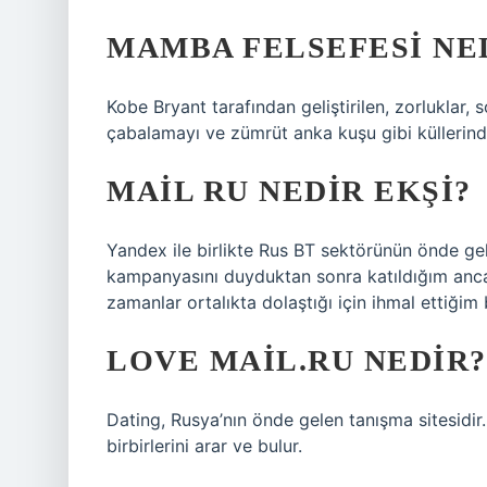
MAMBA FELSEFESI NE
Kobe Bryant tarafından geliştirilen, zorluklar, 
çabalamayı ve zümrüt anka kuşu gibi küllerind
MAIL RU NEDIR EKŞI?
Yandex ile birlikte Rus BT sektörünün önde gele
kampanyasını duyduktan sonra katıldığım anc
zamanlar ortalıkta dolaştığı için ihmal ettiğim 
LOVE MAIL.RU NEDIR?
Dating, Rusya’nın önde gelen tanışma sitesidir.
birbirlerini arar ve bulur.