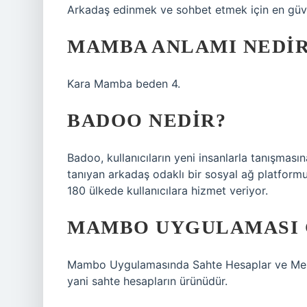
Arkadaş edinmek ve sohbet etmek için en güv
MAMBA ANLAMI NEDI
Kara Mamba beden 4.
BADOO NEDIR?
Badoo, kullanıcıların yeni insanlarla tanışmas
tanıyan arkadaş odaklı bir sosyal ağ platform
180 ülkede kullanıcılara hizmet veriyor.
MAMBO UYGULAMASI 
Mambo Uygulamasında Sahte Hesaplar ve Mesa
yani sahte hesapların ürünüdür.