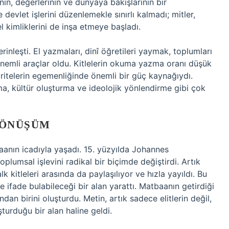
in, değerlerinin ve dünyaya bakışlarının bir
devlet işlerini düzenlemekle sınırlı kalmadı; mitler,
l kimliklerini de inşa etmeye başladı.
rinleşti. El yazmaları, dinî öğretileri yaymak, toplumları
önemli araçlar oldu. Kitlelerin okuma yazma oranı düşük
toritelerin egemenliğinde önemli bir güç kaynağıydı.
rma, kültür oluşturma ve ideolojik yönlendirme gibi çok
DÖNÜŞÜM
aanın icadıyla yaşadı. 15. yüzyılda Johannes
plumsal işlevini radikal bir biçimde değiştirdi. Artık
lk kitleleri arasında da paylaşılıyor ve hızla yayıldı. Bu
 ifade bulabileceği bir alan yarattı. Matbaanın getirdiği
n birini oluşturdu. Metin, artık sadece elitlerin değil,
şturduğu bir alan haline geldi.