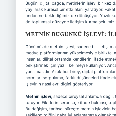
Bugün, dijital çağda, metinlerin işlevi bir kez d
yayılarak küresel bir etki alanı yaratıyor. Faka
ondan ne beklediğimiz de dönüşüyor. Yazılı kel
de toplumsal düzeyde iletişim kurma şeklimizi 
METNIN BUGÜNKÜ İŞLEVI: İ
Günümüzde metnin işlevi, sadece bir iletişim a
medya platformlarının yükselmesiyle birlikte, me
İnsanlar, dijital ortamda kendilerini ifade etm
pekiştirmek için yazılı kelimeyi kullanıyor. 
yansımasıdır. Artık her birey, dijital platforml
normları sorgulama, farklı düşünceleri ifade 
işlevinin nasıl evrildiğini gösteriyor.
Metnin işlevi
, sadece bireysel anlamda değil, 
tutuyor. Fikirlerin serbestçe ifade bulması, t
Bu değişim, tarihsel süreçte metnin işlevinin h
şekillendirdiğini daha iyi anlamamıza olanak ta