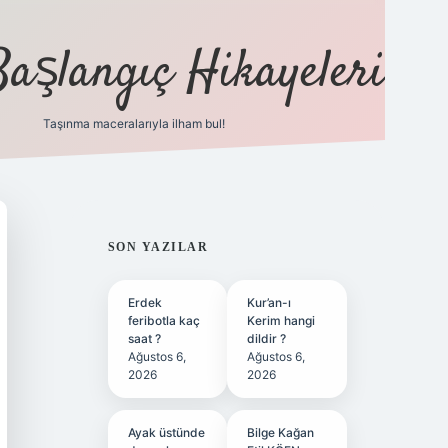
Başlangıç Hikayeleri
Taşınma maceralarıyla ilham bul!
ilbet
vd casino
vdcasino
https://www.betexper.
SIDEBAR
SON YAZILAR
Erdek
Kur’an-ı
feribotla kaç
Kerim hangi
saat ?
dildir ?
Ağustos 6,
Ağustos 6,
2026
2026
Ayak üstünde
Bilge Kağan