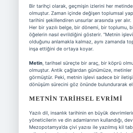
Bir tarihçi olarak, geçmişin izlerini her metin
olmuştur. Zaman içinde değişen toplumsal yapılar
tarihini şekillendiren unsurlar arasında yer alır
Her bir yazılı belge, bir dönemi, bir toplumu, 
öğelerin nasıl evrildiğini gösterir. “Metnin işlev
olduğunu anlamakla kalmaz, aynı zamanda toplu
inşa ettiğini de ortaya koyar.
Metin
, tarihsel süreçte bir araç, bir köprü olm
olmuştur. Antik çağlardan günümüze, metinler 
görmüştür. Peki, metnin işlevi sadece bir iletişi
dönüşüm sürecini göz önünde bulundurarak ele
METNIN TARIHSEL EVRIMI
Yazılı dil, insanlık tarihinin en büyük devrimleri
yöneticilerin ve din adamlarının kullandığı, devl
Mezopotamya’da çivi yazısı ile yazılmış kil tab