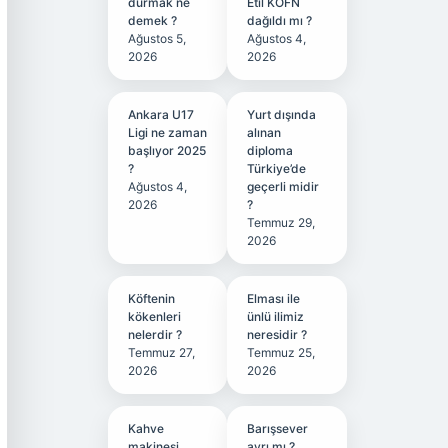
durmak ne
Etil KÖFN
demek ?
dağıldı mı ?
Ağustos 5,
Ağustos 4,
2026
2026
Ankara U17
Yurt dışında
Ligi ne zaman
alınan
başlıyor 2025
diploma
?
Türkiye’de
Ağustos 4,
geçerli midir
2026
?
Temmuz 29,
2026
Köftenin
Elması ile
kökenleri
ünlü ilimiz
nelerdir ?
neresidir ?
Temmuz 27,
Temmuz 25,
2026
2026
Kahve
Barışsever
makinesi
ayrı mı ?