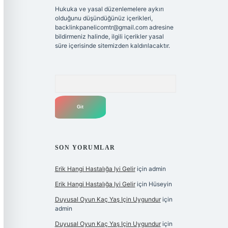
Hukuka ve yasal düzenlemelere aykırı
olduğunu düşündüğünüz içerikleri,
backlinkpanelicomtr@gmail.com
adresine
bildirmeniz halinde, ilgili içerikler yasal
süre içerisinde sitemizden kaldırılacaktır.
Arama
SON YORUMLAR
Erik Hangi Hastalığa Iyi Gelir
için
admin
Erik Hangi Hastalığa Iyi Gelir
için
Hüseyin
Duyusal Oyun Kaç Yaş Için Uygundur
için
admin
Duyusal Oyun Kaç Yaş Için Uygundur
için