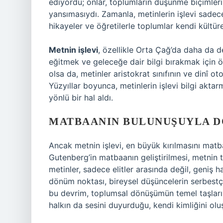
ediyordu; onlar, toplumların düşünme biçimlerin
yansımasıydı. Zamanla, metinlerin işlevi sadece 
hikayeler ve öğretilerle toplumlar kendi kültüre
Metnin işlevi
, özellikle Orta Çağ’da daha da de
eğitmek ve geleceğe dair bilgi bırakmak için 
olsa da, metinler aristokrat sınıfının ve dinî o
Yüzyıllar boyunca, metinlerin işlevi bilgi akta
yönlü bir hal aldı.
MATBAANIN BULUNUŞUYLA 
Ancak metnin işlevi, en büyük kırılmasını matb
Gutenberg’in matbaanın geliştirilmesi, metnin to
metinler, sadece elitler arasında değil, geniş ha
dönüm noktası, bireysel düşüncelerin serbestçe
bu devrim, toplumsal dönüşümün temel taşlarında
halkın da sesini duyurduğu, kendi kimliğini olu