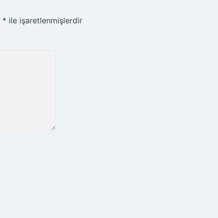
r
*
ile işaretlenmişlerdir