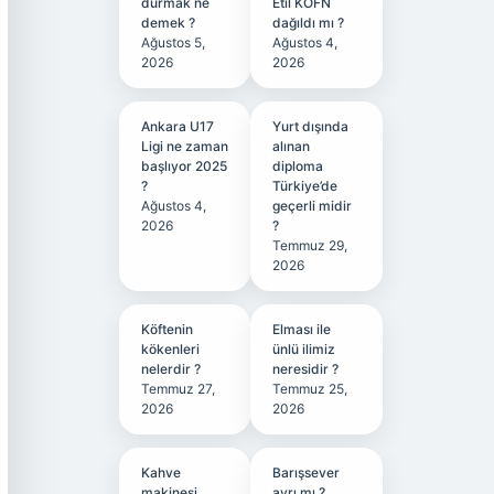
durmak ne
Etil KÖFN
demek ?
dağıldı mı ?
Ağustos 5,
Ağustos 4,
2026
2026
Ankara U17
Yurt dışında
Ligi ne zaman
alınan
başlıyor 2025
diploma
?
Türkiye’de
Ağustos 4,
geçerli midir
2026
?
Temmuz 29,
2026
Köftenin
Elması ile
kökenleri
ünlü ilimiz
nelerdir ?
neresidir ?
Temmuz 27,
Temmuz 25,
2026
2026
Kahve
Barışsever
makinesi
ayrı mı ?