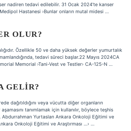
nser nadiren tedavi edilebilir. 31 Ocak 2024’te kanser
? Medipol Hastanesi ›Bunlar onların mutal midesi …
ER OLUR?
alığıdır. Özellikle 50 ve daha yüksek değerler yumurtalık
tamamlandığında, tedavi süreci başlar.22 Mayıs 2024CA
morial Memorial ›Tani-Vest ve Testler› CA-125-N …
 GELIR?
rede dağıtıldığını veya vücutta diğer organların
r aşamasını tanımlamak için kullanılır, böylece teşhis
 Abdurrahman Yurtaslan Ankara Onkoloji Eğitimi ve
nkara Onkoloji Eğitimi ve Araştırması …› …