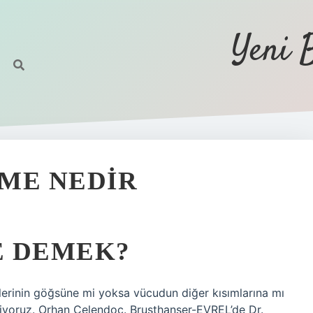
Yeni 
ME NEDIR
E DEMEK?
lerinin göğsüne mi yoksa vücudun diğer kısımlarına mı
 diyoruz. Orhan Çelendoç. Brusthanser-EVREL’de Dr.