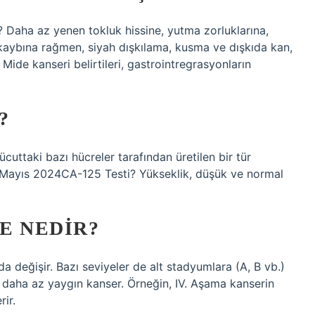
 Daha az yenen tokluk hissine, yutma zorluklarına,
ilo kaybına rağmen, siyah dışkılama, kusma ve dışkıda kan,
Mide kanseri belirtileri, gastrointregrasyonların
?
uttaki bazı hücreler tarafından üretilen bir tür
14 Mayıs 2024CA-125 Testi? Yükseklik, düşük ve normal
E NEDIR?
da değişir. Bazı seviyeler de alt stadyumlara (A, B vb.)
 daha az yaygın kanser. Örneğin, IV. Aşama kanserin
ir.