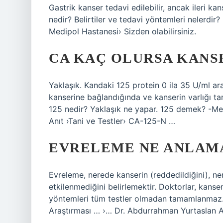
Gastrik kanser tedavi edilebilir, ancak ileri ka
nedir? Belirtiler ve tedavi yöntemleri nelerdir
Medipol Hastanesi› Sizden olabilirsiniz.
CA KAÇ OLURSA KANS
Yaklaşık. Kandaki 125 protein 0 ila 35 U/ml ar
kanserine bağlandığında ve kanserin varlığı 
125 nedir? Yaklaşık ne yapar. 125 demek? -Me
Anıt ›Tani ve Testler› CA-125-N …
EVRELEME NE ANLAMA
Evreleme, nerede kanserin (reddedildiğini), ne
etkilenmediğini belirlemektir. Doktorlar, kanse
yöntemleri tüm testler olmadan tamamlanmaz.
Araştırması … ›… Dr. Abdurrahman Yurtaslan A