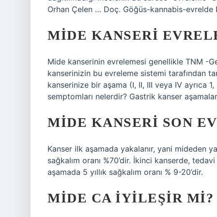
Orhan Çelen … Doç. Göğüs-kannabis-evrelde 
MIDE KANSERI EVRELE
Mide kanserinin evrelemesi genellikle TNM -Gere
kanserinizin bu evreleme sistemi tarafından tan
kanserinize bir aşama (I, II, III veya IV ayrıca
semptomları nelerdir? Gastrik kanser aşamalar
MIDE KANSERI SON EV
Kanser ilk aşamada yakalanır, yani mideden yayı
sağkalım oranı %70’dir. İkinci kanserde, tedav
aşamada 5 yıllık sağkalım oranı % 9-20’dir.
MIDE CA IYILEŞIR MI?