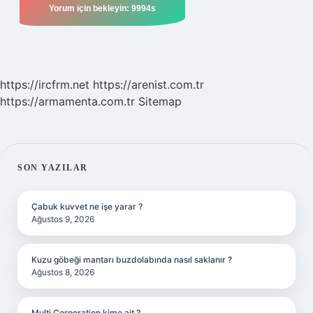
https://ircfrm.net
https://arenist.com.tr
https://armamenta.com.tr
Sitemap
SIDEBAR
SON YAZILAR
Çabuk kuvvet ne işe yarar ?
Ağustos 9, 2026
Kuzu göbeği mantarı buzdolabında nasıl saklanır ?
Ağustos 8, 2026
Multi Corporation kime ait ?