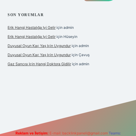
SON YORUMLAR
Erik Hangi Hastalığa Iyi Gelir
için
admin
Erik Hangi Hastalığa Iyi Gelir
için
Hüseyin
Duyusal Oyun Kaç Yaş Için Uygundur
için
admin
Duyusal Oyun Kaç Yaş Için Uygundur
için
Çavuş
Gaz Sancısı Için Hangi Doktora Gidilir
için
admin
ilbet
vd casino
vdcasino
https://www.betexper.xyz/
Reklam ve İletişim:
E-mail:
backlinkpaneli@gmail.com
Teams: