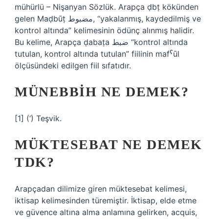
mühürlü – Nişanyan Sözlük. Arapça ḍbṭ kökünden
gelen Maḍbūṭ مضبوط, “yakalanmış, kaydedilmiş ve
kontrol altında” kelimesinin ödünç alınmış halidir.
Bu kelime, Arapça ḍabaṭa ضبط “kontrol altında
tutulan, kontrol altında tutulan” fiilinin mafˁūl
ölçüsündeki edilgen fiil sıfatıdır.
MÜNEBBIH NE DEMEK?
[1] (‘) Teşvik.
MÜKTESEBAT NE DEMEK
TDK?
Arapçadan dilimize giren müktesebat kelimesi,
iktisap kelimesinden türemiştir. İktisap, elde etme
ve güvence altına alma anlamına gelirken, acquis,