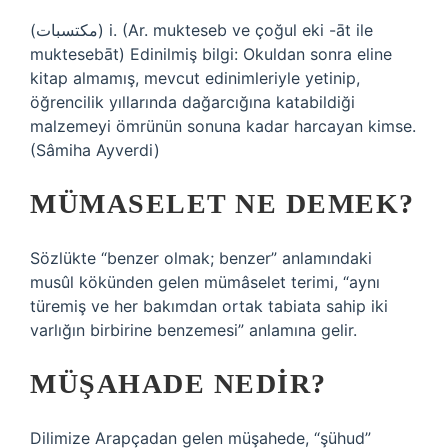
(ﻣﻜﺘﺴﺒﺎﺕ) i. (Ar. mukteseb ve çoğul eki -āt ile
muktesebāt) Edinilmiş bilgi: Okuldan sonra eline
kitap almamış, mevcut edinimleriyle yetinip,
öğrencilik yıllarında dağarcığına katabildiği
malzemeyi ömrünün sonuna kadar harcayan kimse.
(Sâmiha Ayverdi)
MÜMASELET NE DEMEK?
Sözlükte “benzer olmak; benzer” anlamındaki
musûl kökünden gelen mümâselet terimi, “aynı
türemiş ve her bakımdan ortak tabiata sahip iki
varlığın birbirine benzemesi” anlamına gelir.
MÜŞAHADE NEDIR?
Dilimize Arapçadan gelen müşahede, “şühud”