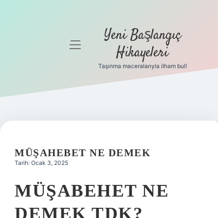
Yeni Başlangıç
menüyü
Hikayeleri
aç
Taşınma maceralarıyla ilham bul!
Anasayfa
Gizlilik
Politikası
Yasal Uyarı
MÜŞAHEBET NE DEMEK
Hakkımızda
Tarih: Ocak 3, 2025
MÜŞABEHET NE
DEMEK TDK?