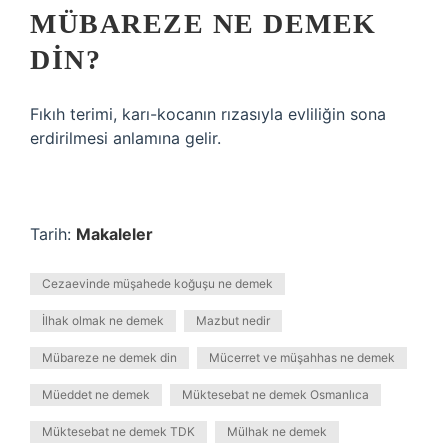
MÜBAREZE NE DEMEK
DIN?
Fıkıh terimi, karı-kocanın rızasıyla evliliğin sona
erdirilmesi anlamına gelir.
Tarih:
Makaleler
Cezaevinde müşahede koğuşu ne demek
İlhak olmak ne demek
Mazbut nedir
Mübareze ne demek din
Mücerret ve müşahhas ne demek
Müeddet ne demek
Müktesebat ne demek Osmanlıca
Müktesebat ne demek TDK
Mülhak ne demek