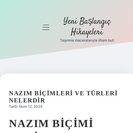
Yeni Başlangıç
menüyü
Hikayeleri
aç
Taşınma maceralarıyla ilham bul!
Anasayfa
Gizlilik
Politikası
Yasal Uyarı
NAZIM BIÇIMLERI VE TÜRLERI
Hakkımızda
NELERDIR
Tarih: Ekim 12, 2024
NAZIM BIÇIMI