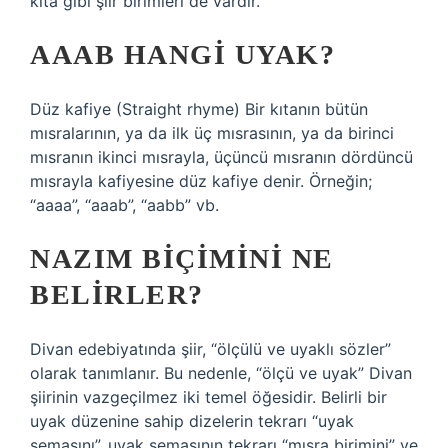
kıta gibi şiir birimleri de vardır.
AAAB HANGI UYAK?
Düz kafiye (Straight rhyme) Bir kıtanın bütün
mısralarının, ya da ilk üç mısrasının, ya da birinci
mısranın ikinci mısrayla, üçüncü mısranın dördüncü
mısrayla kafiyesine düz kafiye denir. Örneğin;
“aaaa”, “aaab”, “aabb” vb.
NAZIM BIÇIMINI NE
BELIRLER?
Divan edebiyatında şiir, “ölçülü ve uyaklı sözler”
olarak tanımlanır. Bu nedenle, “ölçü ve uyak” Divan
şiirinin vazgeçilmez iki temel öğesidir. Belirli bir
uyak düzenine sahip dizelerin tekrarı “uyak
şemasını”, uyak şemasının tekrarı “mısra birimini” ve