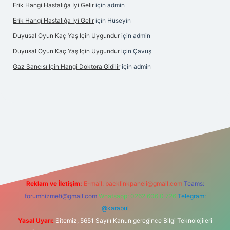
Erik Hangi Hastalığa Iyi Gelir
için
admin
Erik Hangi Hastalığa Iyi Gelir
için
Hüseyin
Duyusal Oyun Kaç Yaş Için Uygundur
için
admin
Duyusal Oyun Kaç Yaş Için Uygundur
için
Çavuş
Gaz Sancısı Için Hangi Doktora Gidilir
için
admin
bet
vd casino
vdcasino
https://www.betexper.xyz/
Reklam ve İletişim:
E-mail:
backlinkpaneli@gmail.com
Teams:
forumhizmeti@gmail.com
Whatsapp: 0262 606 0 726
Telegram:
@karabul
Yasal Uyarı:
Sitemiz, 5651 Sayılı Kanun gereğince Bilgi Teknolojileri