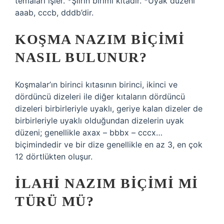
temaları işler. *Şiirin birimi kıtadır. *Uyak düzeni
aaab, cccb, dddb’dir.
KOŞMA NAZIM BIÇIMI
NASIL BULUNUR?
Koşmalar’ın birinci kıtasının birinci, ikinci ve
dördüncü dizeleri ile diğer kıtaların dördüncü
dizeleri birbirleriyle uyaklı, geriye kalan dizeler de
birbirleriyle uyaklı olduğundan dizelerin uyak
düzeni; genellikle axax – bbbx – cccx…
biçimindedir ve bir dize genellikle en az 3, en çok
12 dörtlükten oluşur.
İLAHI NAZIM BIÇIMI MI
TÜRÜ MÜ?