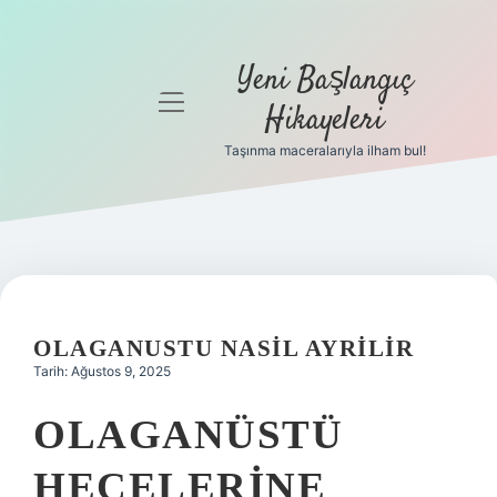
Yeni Başlangıç
menüyü
Hikayeleri
aç
Taşınma maceralarıyla ilham bul!
Anasayfa
Gizlilik
Politikası
Yasal Uyarı
OLAGANUSTU NASIL AYRILIR
Hakkımızda
Tarih: Ağustos 9, 2025
OLAGANÜSTÜ
HECELERINE