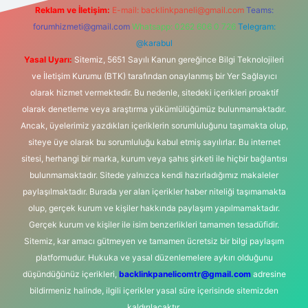
Reklam ve İletişim:
E-mail:
backlinkpaneli@gmail.com
Teams:
forumhizmeti@gmail.com
Whatsapp: 0262 606 0 726
Telegram:
@karabul
Yasal Uyarı:
Sitemiz, 5651 Sayılı Kanun gereğince Bilgi Teknolojileri
ve İletişim Kurumu (BTK) tarafından onaylanmış bir Yer Sağlayıcı
olarak hizmet vermektedir. Bu nedenle, sitedeki içerikleri proaktif
olarak denetleme veya araştırma yükümlülüğümüz bulunmamaktadır.
Ancak, üyelerimiz yazdıkları içeriklerin sorumluluğunu taşımakta olup,
siteye üye olarak bu sorumluluğu kabul etmiş sayılırlar. Bu internet
sitesi, herhangi bir marka, kurum veya şahıs şirketi ile hiçbir bağlantısı
bulunmamaktadır. Sitede yalnızca kendi hazırladığımız makaleler
paylaşılmaktadır. Burada yer alan içerikler haber niteliği taşımamakta
olup, gerçek kurum ve kişiler hakkında paylaşım yapılmamaktadır.
Gerçek kurum ve kişiler ile isim benzerlikleri tamamen tesadüfidir.
Sitemiz, kar amacı gütmeyen ve tamamen ücretsiz bir bilgi paylaşım
platformudur. Hukuka ve yasal düzenlemelere aykırı olduğunu
düşündüğünüz içerikleri,
backlinkpanelicomtr@gmail.com
adresine
bildirmeniz halinde, ilgili içerikler yasal süre içerisinde sitemizden
kaldırılacaktır.