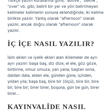
Türkçe yazım kurallarına göre, “above”, “below”,
“over” vb. gibi, belirli bir yer ve yön belirtmeyen
kelimeler kelimenin sonuna eklendiğinde, iki kelime
birlikte yazılır. Yanlış olarak “afternoon” olarak
yazılır, ancak doğru olarak “afternoon” olarak
yazılır.
İÇ IÇE NASIL YAZILIR?
İsim ekleri ve iyelik ekleri alan ikilemeler de ayrı
ayrı yazılır: başa baş, diz dize, el ele, göz göze,
birbirine, omuz omuza, yan yana; baştan sona,
daldan dala, elden ele, günden güne, içinden,
yıldan yıla; başa baş, bire bir (ölçü), bire bir, bire
bir, bire bir; birer birer, boşuna, gün be gün, birer
birer…
KAYINVALIDE NASIL