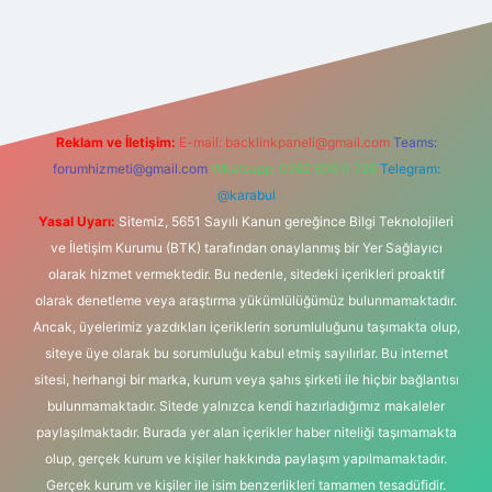
yz/
Reklam ve İletişim:
E-mail:
backlinkpaneli@gmail.com
Teams:
forumhizmeti@gmail.com
Whatsapp: 0262 606 0 726
Telegram:
@karabul
Yasal Uyarı:
Sitemiz, 5651 Sayılı Kanun gereğince Bilgi Teknolojileri
ve İletişim Kurumu (BTK) tarafından onaylanmış bir Yer Sağlayıcı
olarak hizmet vermektedir. Bu nedenle, sitedeki içerikleri proaktif
olarak denetleme veya araştırma yükümlülüğümüz bulunmamaktadır.
Ancak, üyelerimiz yazdıkları içeriklerin sorumluluğunu taşımakta olup,
siteye üye olarak bu sorumluluğu kabul etmiş sayılırlar. Bu internet
sitesi, herhangi bir marka, kurum veya şahıs şirketi ile hiçbir bağlantısı
bulunmamaktadır. Sitede yalnızca kendi hazırladığımız makaleler
paylaşılmaktadır. Burada yer alan içerikler haber niteliği taşımamakta
olup, gerçek kurum ve kişiler hakkında paylaşım yapılmamaktadır.
Gerçek kurum ve kişiler ile isim benzerlikleri tamamen tesadüfidir.