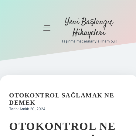
Yeni Başlangıç
menüyü
Hikayeleri
aç
Taşınma maceralarıyla ilham bul!
Anasayfa
Gizlilik
Politikası
Yasal Uyarı
OTOKONTROL SAĞLAMAK NE
Hakkımızda
DEMEK
Tarih: Aralık 20, 2024
OTOKONTROL NE