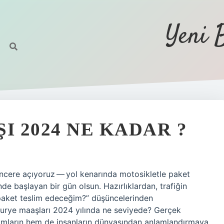
Yeni 
I 2024 NE KADAR ?
encere açıyoruz — yol kenarında motosikletle paket
nde başlayan bir gün olsun. Hazırlıklardan, trafiğin
paket teslim edeceğim?” düşüncelerinden
kurye maaşları 2024 yılında ne seviyede? Gerçek
akamların hem de insanların dünyasından anlamlandırmaya