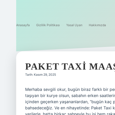
Anasayfa
Gizlilik Politikası
Yasal Uyarı
Hakkımızda
PAKET TAXI MAAŞ
Tarih: Kasım 29, 2025
Merhaba sevgili okur, bugün biraz farklı bir p
taşıyan bir kurye olsun, sabahın erken saatleri
içinden geçerken yaşananlardan, “bugün kaç 
bahsedeceğiz. Ve en nihayetinde: Paket Taxi 
verilerle, hatta birkaç sahneyle bu işi hem r