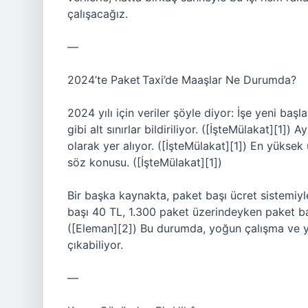
çalışacağız.
—
2024’te Paket Taxi’de Maaşlar Ne Durumda?
2024 yılı için veriler şöyle diyor: İşe yeni baş
gibi alt sınırlar bildiriliyor. ([İşteMülakat][1
olarak yer alıyor. ([İşteMülakat][1]) En yükse
söz konusu. ([İşteMülakat][1])
Bir başka kaynakta, paket başı ücret sistemiyl
başı 40 TL, 1.300 paket üzerindeyken paket başı
([Eleman][2]) Bu durumda, yoğun çalışma ve y
çıkabiliyor.
—