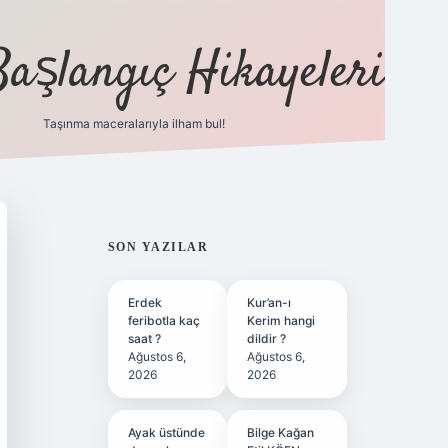
Başlangıç Hikayeleri
Taşınma maceralarıyla ilham bul!
ilbet
vd casino
vdcasino
https://www.betexper
SIDEBAR
SON YAZILAR
Erdek
Kur’an-ı
feribotla kaç
Kerim hangi
saat ?
dildir ?
Ağustos 6,
Ağustos 6,
2026
2026
Ayak üstünde
Bilge Kağan