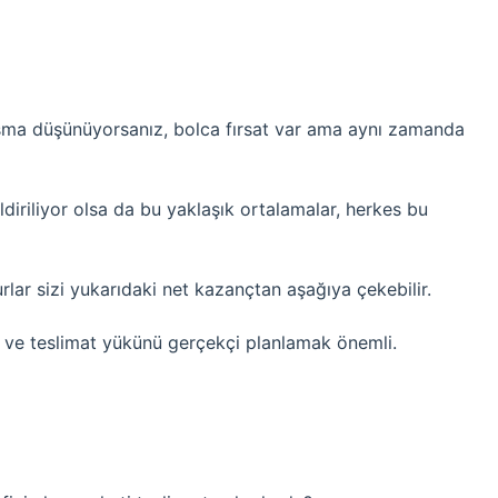
lışma düşünüyorsanız, bolca fırsat var ama aynı zamanda
iriliyor olsa da bu yaklaşık ortalamalar, herkes bu
urlar sizi yukarıdaki net kazançtan aşağıya çekebilir.
ti ve teslimat yükünü gerçekçi planlamak önemli.