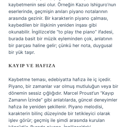
kaybetmenin sesi olur. Örneğin Kazuo Ishiguro’nun
eserlerinde, geçmişin anıları piyano notalarının
arasında gezinir. Bir karakterin piyano çalması,
kaybedilen bir ilişkinin yeniden inşası gibi
okunabilir. İngilizce’de “to play the piano” ifadesi,
burada basit bir müzik eyleminden çok, anlatının
bir parçası haline gelir; çünkü her nota, duygusal
bir yük taşır.
KAYIP VE HAFIZA
Kaybetme teması, edebiyatta hafıza ile iç içedir.
Piyano, bir zamanlar var olmuş mutluluğun veya bir
dönemin sessiz çığlığıdır. Marcel Proust’un “Kayıp
Zamanın İzinde” gibi anlatılarda, güncel deneyimler
hafıza ile yeniden şekillenir. Piyano melodisi,
karakterin bilinç düzeyinde bir tetikleyici olarak
işlev görür; geçmiş ile şimdi arasında kurulan