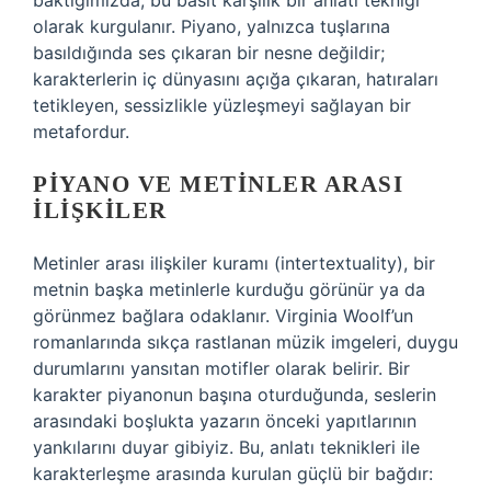
baktığımızda, bu basit karşılık bir anlatı tekniği
olarak kurgulanır. Piyano, yalnızca tuşlarına
basıldığında ses çıkaran bir nesne değildir;
karakterlerin iç dünyasını açığa çıkaran, hatıraları
tetikleyen, sessizlikle yüzleşmeyi sağlayan bir
metafordur.
PIYANO VE METINLER ARASI
İLIŞKILER
Metinler arası ilişkiler kuramı (intertextuality), bir
metnin başka metinlerle kurduğu görünür ya da
görünmez bağlara odaklanır. Virginia Woolf’un
romanlarında sıkça rastlanan müzik imgeleri, duygu
durumlarını yansıtan motifler olarak belirir. Bir
karakter piyanonun başına oturduğunda, seslerin
arasındaki boşlukta yazarın önceki yapıtlarının
yankılarını duyar gibiyiz. Bu,
anlatı teknikleri
ile
karakterleşme arasında kurulan güçlü bir bağdır: