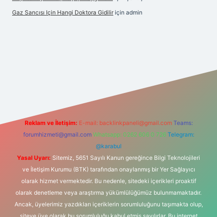
Gaz Sancısı Için Hangi Doktora Gidilir
için
admin
bet
vd casino
vdcasino
https://www.betexper.xyz/
Reklam ve İletişim:
E-mail:
backlinkpaneli@gmail.com
Teams:
forumhizmeti@gmail.com
Whatsapp: 0262 606 0 726
Telegram:
@karabul
Yasal Uyarı:
Sitemiz, 5651 Sayılı Kanun gereğince Bilgi Teknolojileri
ve İletişim Kurumu (BTK) tarafından onaylanmış bir Yer Sağlayıcı
olarak hizmet vermektedir. Bu nedenle, sitedeki içerikleri proaktif
olarak denetleme veya araştırma yükümlülüğümüz bulunmamaktadır.
Ancak, üyelerimiz yazdıkları içeriklerin sorumluluğunu taşımakta olup,
siteye üye olarak bu sorumluluğu kabul etmiş sayılırlar. Bu internet