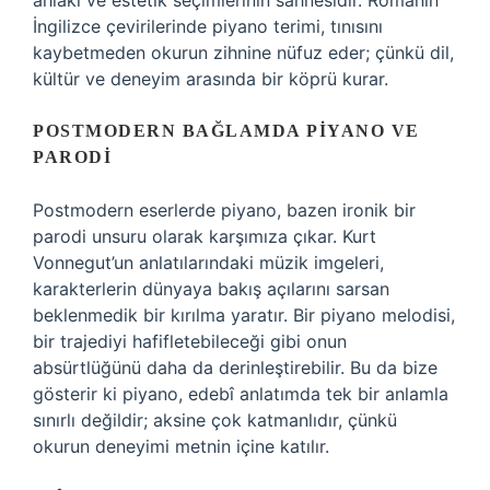
ahlaki ve estetik seçimlerinin sahnesidir. Romanın
İngilizce çevirilerinde piyano terimi, tınısını
kaybetmeden okurun zihnine nüfuz eder; çünkü dil,
kültür ve deneyim arasında bir köprü kurar.
POSTMODERN BAĞLAMDA PIYANO VE
PARODI
Postmodern eserlerde piyano, bazen ironik bir
parodi unsuru olarak karşımıza çıkar. Kurt
Vonnegut’un anlatılarındaki müzik imgeleri,
karakterlerin dünyaya bakış açılarını sarsan
beklenmedik bir kırılma yaratır. Bir piyano melodisi,
bir trajediyi hafifletebileceği gibi onun
absürtlüğünü daha da derinleştirebilir. Bu da bize
gösterir ki piyano, edebî anlatımda tek bir anlamla
sınırlı değildir; aksine çok katmanlıdır, çünkü
okurun deneyimi metnin içine katılır.