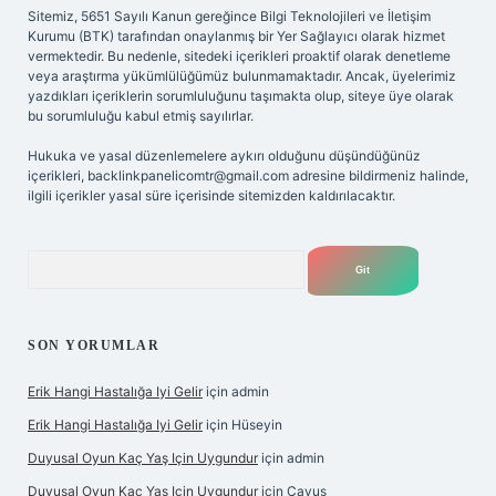
Sitemiz, 5651 Sayılı Kanun gereğince Bilgi Teknolojileri ve İletişim
Kurumu (BTK) tarafından onaylanmış bir Yer Sağlayıcı olarak hizmet
vermektedir. Bu nedenle, sitedeki içerikleri proaktif olarak denetleme
veya araştırma yükümlülüğümüz bulunmamaktadır. Ancak, üyelerimiz
yazdıkları içeriklerin sorumluluğunu taşımakta olup, siteye üye olarak
bu sorumluluğu kabul etmiş sayılırlar.
Hukuka ve yasal düzenlemelere aykırı olduğunu düşündüğünüz
içerikleri,
backlinkpanelicomtr@gmail.com
adresine bildirmeniz halinde,
ilgili içerikler yasal süre içerisinde sitemizden kaldırılacaktır.
Arama
SON YORUMLAR
Erik Hangi Hastalığa Iyi Gelir
için
admin
Erik Hangi Hastalığa Iyi Gelir
için
Hüseyin
Duyusal Oyun Kaç Yaş Için Uygundur
için
admin
Duyusal Oyun Kaç Yaş Için Uygundur
için
Çavuş