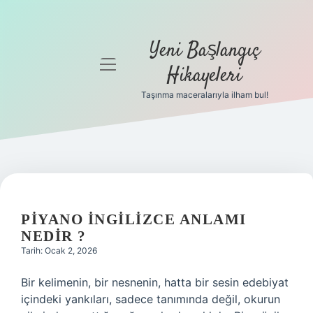
Yeni Başlangıç
menüyü
Hikayeleri
aç
Taşınma maceralarıyla ilham bul!
Anasayfa
Gizlilik
Politikası
Yasal Uyarı
PIYANO INGILIZCE ANLAMI
Hakkımızda
NEDIR ?
Tarih: Ocak 2, 2026
Bir kelimenin, bir nesnenin, hatta bir sesin edebiyat
içindeki yankıları, sadece tanımında değil, okurun