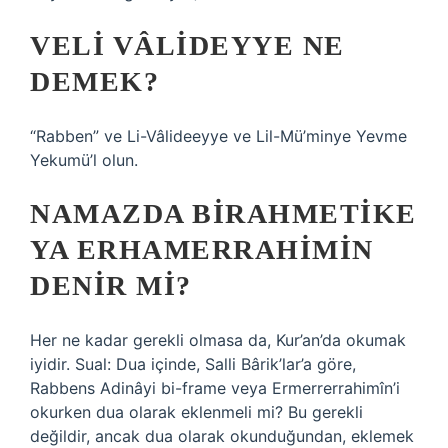
VELI VÂLIDEYYE NE
DEMEK?
“Rabben” ve Li-Vâlideeyye ve Lil-Mü’minye Yevme
Yekumü’l olun.
NAMAZDA BIRAHMETIKE
YA ERHAMERRAHIMIN
DENIR MI?
Her ne kadar gerekli olmasa da, Kur’an’da okumak
iyidir. Sual: Dua içinde, Salli Bârik’lar’a göre,
Rabbens Adinâyi bi-frame veya Ermerrerrahimîn’i
okurken dua olarak eklenmeli mi? Bu gerekli
değildir, ancak dua olarak okunduğundan, eklemek