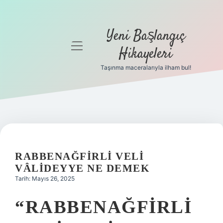
Yeni Başlangıç
menüyü
Hikayeleri
aç
Taşınma maceralarıyla ilham bul!
Anasayfa
Gizlilik
Politikası
Yasal Uyarı
RABBENAĞFIRLI VELI
Hakkımızda
VÂLIDEYYE NE DEMEK
Tarih: Mayıs 26, 2025
“RABBENAĞFIRLI