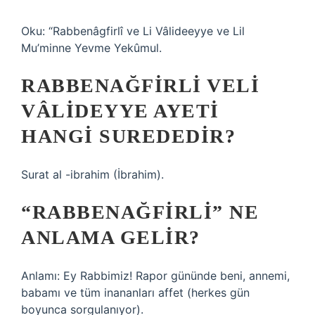
Oku: “Rabbenâgfirlî ve Li Vâlideeyye ve Lil
Mu’minne Yevme Yekûmul.
RABBENAĞFIRLI VELI
VÂLIDEYYE AYETI
HANGI SUREDEDIR?
Surat al -ibrahim (İbrahim).
“RABBENAĞFIRLI” NE
ANLAMA GELIR?
Anlamı: Ey Rabbimiz! Rapor gününde beni, annemi,
babamı ve tüm inananları affet (herkes gün
boyunca sorgulanıyor).