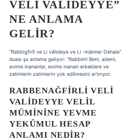
VELI VALIDEYYE”
NE ANLAMA
GELIR?
“Rabbigfirlî ve Li vâlideye ve Li -männer Dehale”
duası şu anlama geliyor: “Rabbim! Beni, ailemi,
evime inananlar, evime inanan erkeklere ve
zalimlerin zalimlerin yok edilmesini artırıyor.
RABBENAĞFIRLI VELI
VALIDEYYE VELIL
MÜMININE YEVME
YEKÛMUL HESAP
ANLAMI NEDIR?