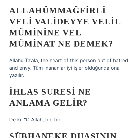
ALLAHÜMMAĞFIRLI
VELI VALIDEYYE VELIL
MÜMININE VEL
MÜMINAT NE DEMEK?
Allahu Ta’ala, the heart of this person out of hatred
and envy. Tüm inananlar iyi işler olduğunda ona
yazılır.
İHLAS SURESI NE
ANLAMA GELIR?
De ki: “O Allah, biri biri.
SÜBHANEKE DUASININ