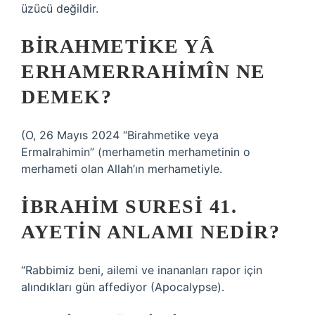
üzücü değildir.
BIRAHMETIKE YÂ
ERHAMERRAHIMÎN NE
DEMEK?
(O, 26 Mayıs 2024 “Birahmetike veya
Ermalrahimin” (merhametin merhametinin o
merhameti olan Allah’ın merhametiyle.
İBRAHIM SURESI 41.
AYETIN ANLAMI NEDIR?
“Rabbimiz beni, ailemi ve inananları rapor için
alındıkları gün affediyor (Apocalypse).