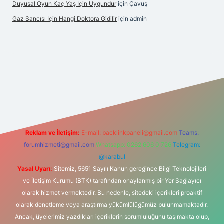
Duyusal Oyun Kaç Yaş Için Uygundur
için
Çavuş
Gaz Sancısı Için Hangi Doktora Gidilir
için
admin
yz/
Reklam ve İletişim:
E-mail:
backlinkpaneli@gmail.com
Teams:
forumhizmeti@gmail.com
Whatsapp: 0262 606 0 726
Telegram:
@karabul
Yasal Uyarı:
Sitemiz, 5651 Sayılı Kanun gereğince Bilgi Teknolojileri
ve İletişim Kurumu (BTK) tarafından onaylanmış bir Yer Sağlayıcı
olarak hizmet vermektedir. Bu nedenle, sitedeki içerikleri proaktif
olarak denetleme veya araştırma yükümlülüğümüz bulunmamaktadır.
Ancak, üyelerimiz yazdıkları içeriklerin sorumluluğunu taşımakta olup,