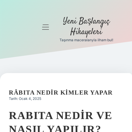
Yeni Başlangıç
menüyü
Hikayeleri
aç
Taşınma maceralarıyla ilham bul!
Anasayfa
Gizlilik
Politikası
Yasal Uyarı
RÂBITA NEDIR KIMLER YAPAR
Hakkımızda
Tarih: Ocak 4, 2025
RABITA NEDIR VE
NASIL YAPILIR?