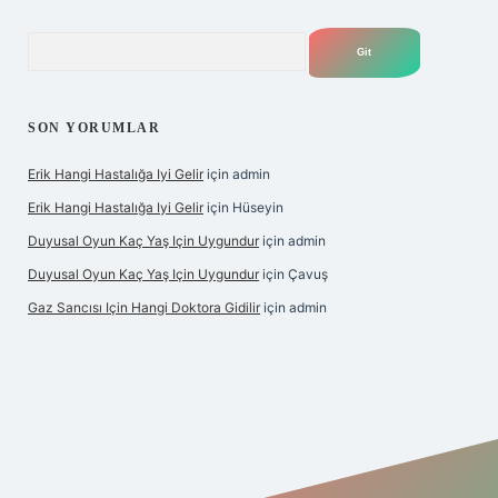
Arama
SON YORUMLAR
Erik Hangi Hastalığa Iyi Gelir
için
admin
Erik Hangi Hastalığa Iyi Gelir
için
Hüseyin
Duyusal Oyun Kaç Yaş Için Uygundur
için
admin
Duyusal Oyun Kaç Yaş Için Uygundur
için
Çavuş
Gaz Sancısı Için Hangi Doktora Gidilir
için
admin
bet
vd casino
vdcasino
https://www.betexper.xyz/