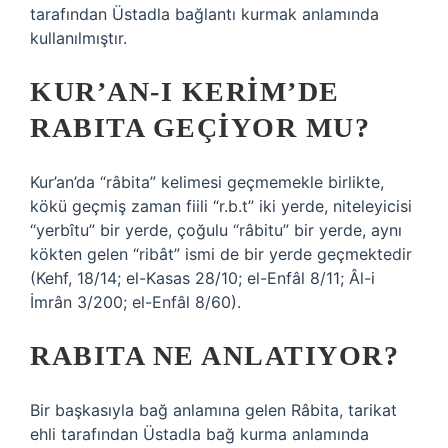
tarafından Üstadla bağlantı kurmak anlamında
kullanılmıştır.
KUR’AN-I KERIM’DE
RABITA GEÇIYOR MU?
Kur’an’da “râbita” kelimesi geçmemekle birlikte,
kökü geçmiş zaman fiili “r.b.t” iki yerde, niteleyicisi
“yerbîtu” bir yerde, çoğulu “râbitu” bir yerde, aynı
kökten gelen “ribât” ismi de bir yerde geçmektedir
(Kehf, 18/14; el-Kasas 28/10; el-Enfâl 8/11; Âl-i
İmrân 3/200; el-Enfâl 8/60).
RABITA NE ANLATIYOR?
Bir başkasıyla bağ anlamına gelen Râbita, tarikat
ehli tarafından Üstadla bağ kurma anlamında