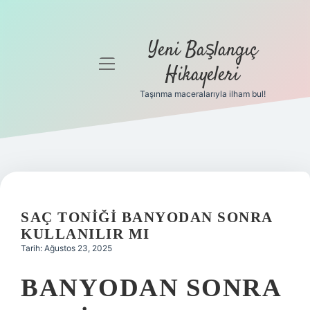
Yeni Başlangıç
menüyü
Hikayeleri
aç
Taşınma maceralarıyla ilham bul!
Anasayfa
Gizlilik
Politikası
Yasal Uyarı
SAÇ TONIĞI BANYODAN SONRA
Hakkımızda
KULLANILIR MI
Tarih: Ağustos 23, 2025
BANYODAN SONRA