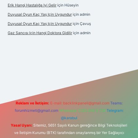
Erik Hangi Hastalığa Iyi Gelir
için
Hüseyin
Duyusal Oyun Kaç Yaş Için Uygundur
için
admin
Duyusal Oyun Kaç Yaş Için Uygundur
için
Çavuş
Gaz Sancısı Için Hangi Doktora Gidilir
için
admin
lbet
vd casino
vdcasino
https://www.betexper.xyz/
Reklam ve İletişim:
E-mail:
backlinkpaneli@gmail.com
Teams:
forumhizmeti@gmail.com
Whatsapp: 0262 606 0 726
Telegram:
@karabul
Yasal Uyarı:
Sitemiz, 5651 Sayılı Kanun gereğince Bilgi Teknolojileri
ve İletişim Kurumu (BTK) tarafından onaylanmış bir Yer Sağlayıcı