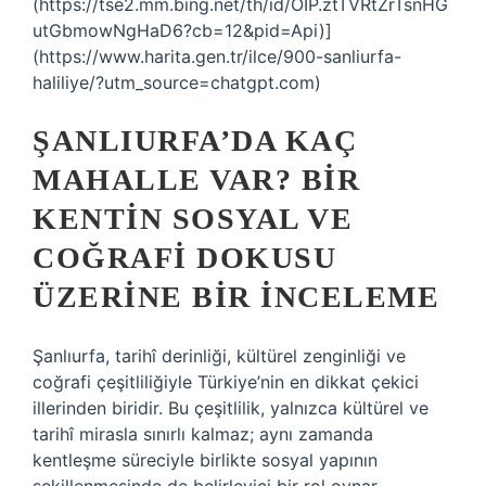
(https://tse2.mm.bing.net/th/id/OIP.ztTVRtZrTsnHG
utGbmowNgHaD6?cb=12&pid=Api)]
(https://www.harita.gen.tr/ilce/900-sanliurfa-
haliliye/?utm_source=chatgpt.com)
ŞANLIURFA’DA KAÇ
MAHALLE VAR? BIR
KENTIN SOSYAL VE
COĞRAFI DOKUSU
ÜZERINE BIR İNCELEME
Şanlıurfa, tarihî derinliği, kültürel zenginliği ve
coğrafi çeşitliliğiyle Türkiye’nin en dikkat çekici
illerinden biridir. Bu çeşitlilik, yalnızca kültürel ve
tarihî mirasla sınırlı kalmaz; aynı zamanda
kentleşme süreciyle birlikte sosyal yapının