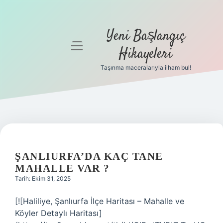
Yeni Başlangıç
menüyü
Hikayeleri
aç
Taşınma maceralarıyla ilham bul!
Anasayfa
Gizlilik
Politikası
Yasal Uyarı
ŞANLIURFA’DA KAÇ TANE
Hakkımızda
MAHALLE VAR ?
Tarih: Ekim 31, 2025
[![Haliliye, Şanlıurfa İlçe Haritası – Mahalle ve
Köyler Detaylı Haritası]