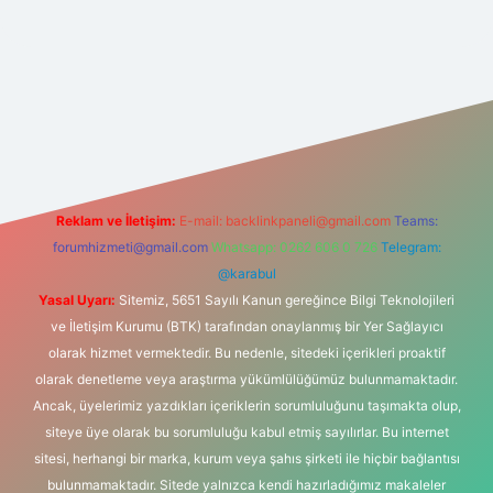
lbet
vd casino
vdcasino
https://www.betexper.xyz/
Reklam ve İletişim:
E-mail:
backlinkpaneli@gmail.com
Teams:
forumhizmeti@gmail.com
Whatsapp: 0262 606 0 726
Telegram:
@karabul
Yasal Uyarı:
Sitemiz, 5651 Sayılı Kanun gereğince Bilgi Teknolojileri
ve İletişim Kurumu (BTK) tarafından onaylanmış bir Yer Sağlayıcı
olarak hizmet vermektedir. Bu nedenle, sitedeki içerikleri proaktif
olarak denetleme veya araştırma yükümlülüğümüz bulunmamaktadır.
Ancak, üyelerimiz yazdıkları içeriklerin sorumluluğunu taşımakta olup,
siteye üye olarak bu sorumluluğu kabul etmiş sayılırlar. Bu internet
sitesi, herhangi bir marka, kurum veya şahıs şirketi ile hiçbir bağlantısı
bulunmamaktadır. Sitede yalnızca kendi hazırladığımız makaleler