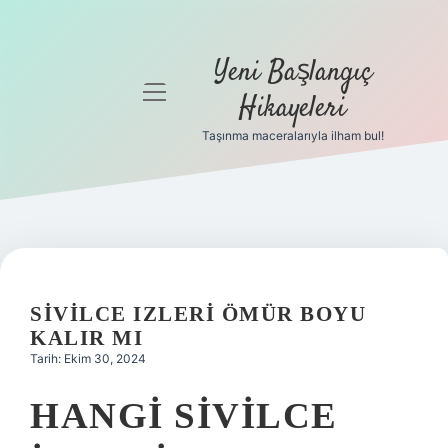
Yeni Başlangıç
menüyü
Hikayeleri
aç
Taşınma maceralarıyla ilham bul!
Anasayfa
Gizlilik
Politikası
Yasal Uyarı
SIVILCE IZLERI ÖMÜR BOYU
Hakkımızda
KALIR MI
Tarih: Ekim 30, 2024
HANGI SIVILCE