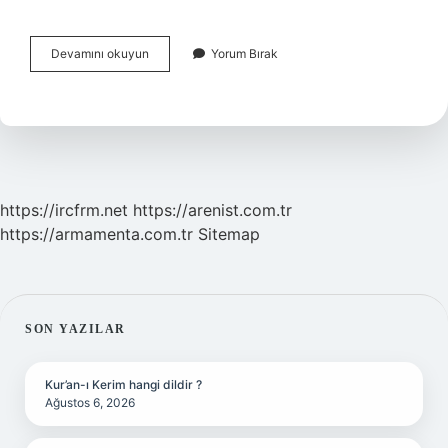
Benmerkezcilik
Devamını okuyun
Yorum Bırak
Hangi
Dönemde
Görülür
https://ircfrm.net
https://arenist.com.tr
https://armamenta.com.tr
Sitemap
SIDEBAR
SON YAZILAR
Kur’an-ı Kerim hangi dildir ?
Ağustos 6, 2026