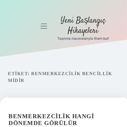
Yeni Başlangıç
menüyü
Hikayeleri
aç
Taşınma maceralarıyla ilham bul!
Anasayfa
Gizlilik
Politikası
ETIKET:
BENMERKEZCILIK BENCILLIK
Yasal Uyarı
MIDIR
Hakkımızda
BENMERKEZCILIK HANGI
DÖNEMDE GÖRÜLÜR