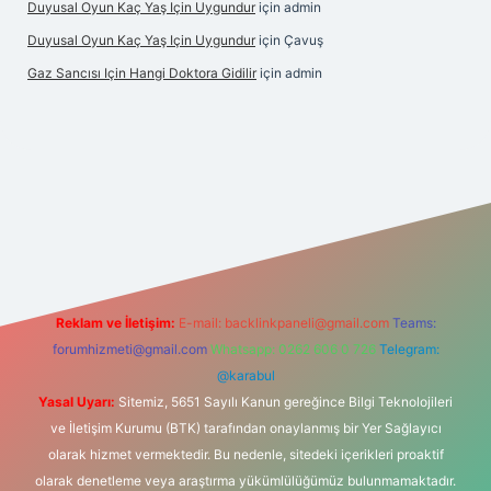
Duyusal Oyun Kaç Yaş Için Uygundur
için
admin
Duyusal Oyun Kaç Yaş Için Uygundur
için
Çavuş
Gaz Sancısı Için Hangi Doktora Gidilir
için
admin
t
vd casino
vdcasino
https://www.betexper.xyz/
Reklam ve İletişim:
E-mail:
backlinkpaneli@gmail.com
Teams:
forumhizmeti@gmail.com
Whatsapp: 0262 606 0 726
Telegram:
@karabul
Yasal Uyarı:
Sitemiz, 5651 Sayılı Kanun gereğince Bilgi Teknolojileri
ve İletişim Kurumu (BTK) tarafından onaylanmış bir Yer Sağlayıcı
olarak hizmet vermektedir. Bu nedenle, sitedeki içerikleri proaktif
olarak denetleme veya araştırma yükümlülüğümüz bulunmamaktadır.