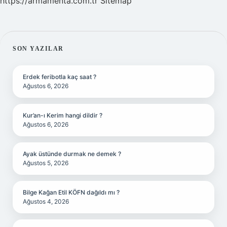
https://armamenta.com.tr
Sitemap
SIDEBAR
SON YAZILAR
Erdek feribotla kaç saat ?
Ağustos 6, 2026
Kur’an-ı Kerim hangi dildir ?
Ağustos 6, 2026
Ayak üstünde durmak ne demek ?
Ağustos 5, 2026
Bilge Kağan Etil KÖFN dağıldı mı ?
Ağustos 4, 2026