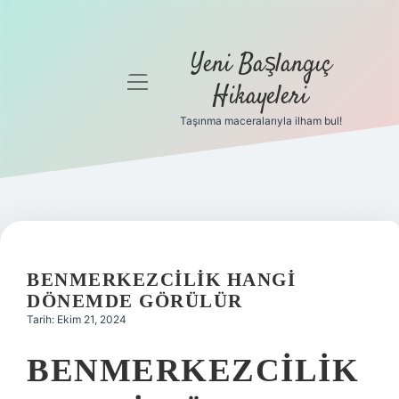
Yeni Başlangıç
menüyü
Hikayeleri
aç
Taşınma maceralarıyla ilham bul!
Anasayfa
Gizlilik
Politikası
Yasal Uyarı
BENMERKEZCILIK HANGI
Hakkımızda
DÖNEMDE GÖRÜLÜR
Tarih: Ekim 21, 2024
BENMERKEZCILIK