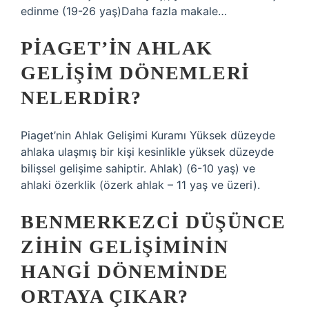
edinme (19-26 yaş)Daha fazla makale…
PIAGET’IN AHLAK
GELIŞIM DÖNEMLERI
NELERDIR?
Piaget’nin Ahlak Gelişimi Kuramı Yüksek düzeyde
ahlaka ulaşmış bir kişi kesinlikle yüksek düzeyde
bilişsel gelişime sahiptir. Ahlak) (6-10 yaş) ve
ahlaki özerklik (özerk ahlak – 11 yaş ve üzeri).
BENMERKEZCI DÜŞÜNCE
ZIHIN GELIŞIMININ
HANGI DÖNEMINDE
ORTAYA ÇIKAR?