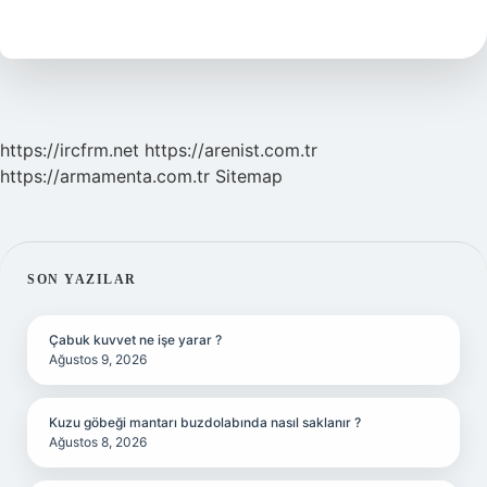
Ne
Demek
https://ircfrm.net
https://arenist.com.tr
https://armamenta.com.tr
Sitemap
SIDEBAR
SON YAZILAR
Çabuk kuvvet ne işe yarar ?
Ağustos 9, 2026
Kuzu göbeği mantarı buzdolabında nasıl saklanır ?
Ağustos 8, 2026