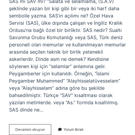
SAS mi SAV mi? “Salata ve selamlama, (S.A.V)
şeklinde yazan bir kişi gibi bir veya iki harf daha
sembolle yazma. SAS’ın açılımı ne? Özel Hava
Servisi (SAS), ülke dışında çalışan ve İngiliz Krallık
Ordusu’na bağlı özel bir birliktir. SAS nedir? Sualtı
Savunma Grubu Komutanlığı veya SAS, Türk deniz
personeli olan memurlar ve kullanılmayan memurlar
arasında seçilen teknik bir birlik yetenekli
askerlerdir. Dinde asm ne demek? Kendisine
söylenen kişi için “selamlar” anlamına gelir.
Peygamberler için kullanıldı. Örneğin, “İslami
Peygamber Muhammed” “Alayhisselatüvesselam”
veya “Alayhisselam” adına göre bu şekilde
bahsedilmiştir. Türkçe “SAV” kısaltması olarak
yazılan metinlerde. veya “As.” formda kısaltılmış.
SAS dinde ne…
Dinde
Devamını okuyun
Yorum Bırak
Sas