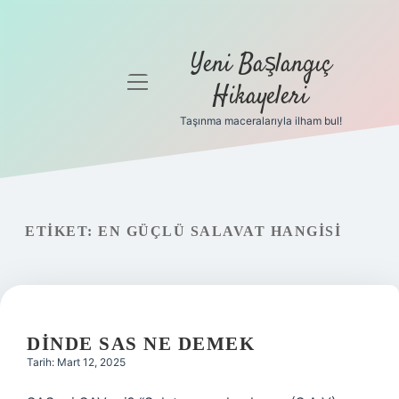
Yeni Başlangıç
menüyü
Hikayeleri
aç
Taşınma maceralarıyla ilham bul!
Anasayfa
Gizlilik
Politikası
ETIKET:
EN GÜÇLÜ SALAVAT HANGISI
Yasal Uyarı
Hakkımızda
DINDE SAS NE DEMEK
Tarih: Mart 12, 2025