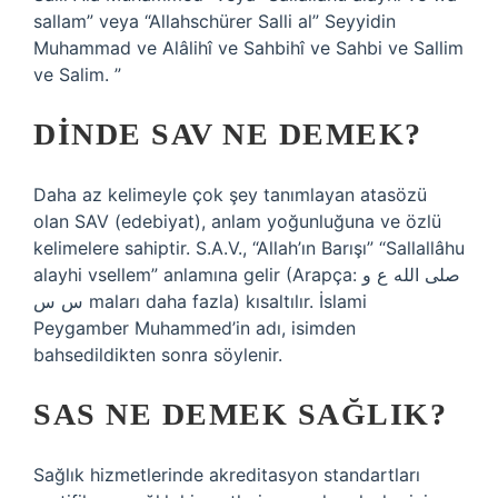
sallam” veya “Allahschürer Salli al” Seyyidin
Muhammad ve Alâlihî ve Sahbihî ve Sahbi ve Sallim
ve Salim. ”
DINDE SAV NE DEMEK?
Daha az kelimeyle çok şey tanımlayan atasözü
olan SAV (edebiyat), anlam yoğunluğuna ve özlü
kelimelere sahiptir. S.A.V., “Allah’ın Barışı” “Sallallâhu
alayhi vsellem” anlamına gelir (Arapça: صلى الله ع و
س س maları daha fazla) kısaltılır. İslami
Peygamber Muhammed’in adı, isimden
bahsedildikten sonra söylenir.
SAS NE DEMEK SAĞLIK?
Sağlık hizmetlerinde akreditasyon standartları