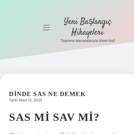
Yeni Başlangıç
menüyü
Hikayeleri
aç
Taşınma maceralarıyla ilham bul!
Anasayfa
Gizlilik
Politikası
Yasal Uyarı
DINDE SAS NE DEMEK
Hakkımızda
Tarih: Mart 12, 2025
SAS MI SAV MI?