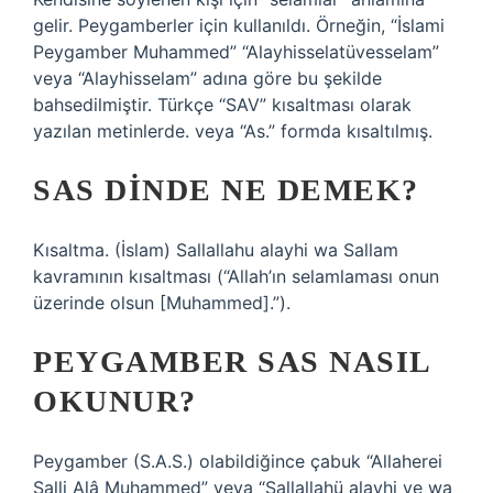
gelir. Peygamberler için kullanıldı. Örneğin, “İslami
Peygamber Muhammed” “Alayhisselatüvesselam”
veya “Alayhisselam” adına göre bu şekilde
bahsedilmiştir. Türkçe “SAV” kısaltması olarak
yazılan metinlerde. veya “As.” formda kısaltılmış.
SAS DINDE NE DEMEK?
Kısaltma. (İslam) Sallallahu alayhi wa Sallam
kavramının kısaltması (“Allah’ın selamlaması onun
üzerinde olsun [Muhammed].”).
PEYGAMBER SAS NASIL
OKUNUR?
Peygamber (S.A.S.) olabildiğince çabuk “Allaherei
Salli Alâ Muhammed” veya “Sallallahü alayhi ve wa