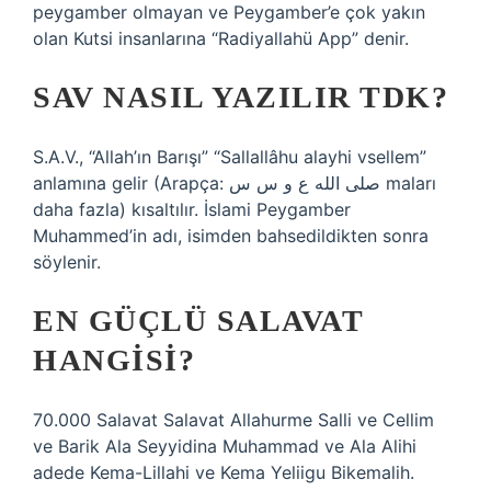
peygamber olmayan ve Peygamber’e çok yakın
olan Kutsi insanlarına “Radiyallahü App” denir.
SAV NASIL YAZILIR TDK?
S.A.V., “Allah’ın Barışı” “Sallallâhu alayhi vsellem”
anlamına gelir (Arapça: صلى الله ع و س س maları
daha fazla) kısaltılır. İslami Peygamber
Muhammed’in adı, isimden bahsedildikten sonra
söylenir.
EN GÜÇLÜ SALAVAT
HANGISI?
70.000 Salavat Salavat Allahurme Salli ve Cellim
ve Barik Ala Seyyidina Muhammad ve Ala Alihi
adede Kema-Lillahi ve Kema Yeliigu Bikemalih.