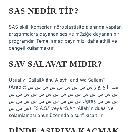
SAS NEDIR TIP?
SAS akıllı konserler, nöroplastisite alanında yapılan
araştırmalara dayanan ses ve müziğe dayanan bir
programdır. Temel amaç beynimizi daha etkili ve
dengeli kullanmaktır.
SAV SALAVAT MIDIR?
Usually “SallallAlâhu Alayhi and Wa Sallam”
(Arabic: صلى ا ع ع و س س س س س س س س س
س س س س س س س س س س س س س س س
س س س س س س س س س س Uğraş س س س
س س س), “S.A.S.” veya “S.A.” “Allah’ın duası ve
selamlaması onun üzerinde olsun” kısaltılır.
DINDE AŞIRIYA KAÇMAK