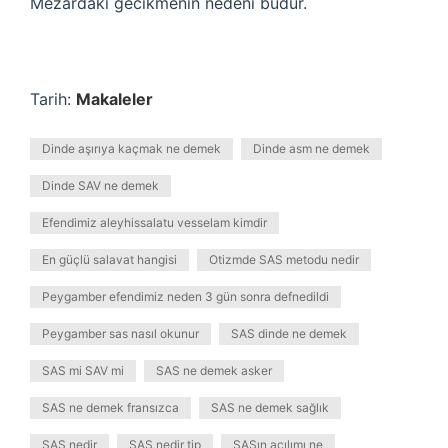
Mezardaki gecikmenin nedeni budur.
Tarih:
Makaleler
Dinde aşırıya kaçmak ne demek
Dinde asm ne demek
Dinde SAV ne demek
Efendimiz aleyhissalatu vesselam kimdir
En güçlü salavat hangisi
Otizmde SAS metodu nedir
Peygamber efendimiz neden 3 gün sonra defnedildi
Peygamber sas nasıl okunur
SAS dinde ne demek
SAS mi SAV mi
SAS ne demek asker
SAS ne demek fransızca
SAS ne demek sağlık
SAS nedir
SAS nedir tip
SASın açılımı ne