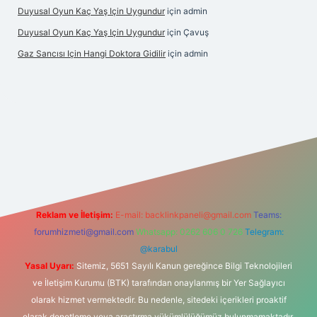
Duyusal Oyun Kaç Yaş Için Uygundur
için
admin
Duyusal Oyun Kaç Yaş Için Uygundur
için
Çavuş
Gaz Sancısı Için Hangi Doktora Gidilir
için
admin
/
Reklam ve İletişim:
E-mail:
backlinkpaneli@gmail.com
Teams:
forumhizmeti@gmail.com
Whatsapp: 0262 606 0 726
Telegram:
@karabul
Yasal Uyarı:
Sitemiz, 5651 Sayılı Kanun gereğince Bilgi Teknolojileri
ve İletişim Kurumu (BTK) tarafından onaylanmış bir Yer Sağlayıcı
olarak hizmet vermektedir. Bu nedenle, sitedeki içerikleri proaktif
olarak denetleme veya araştırma yükümlülüğümüz bulunmamaktadır.