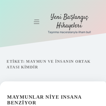
Yeni Başlangıç
menüyü
Hikayeleri
aç
Taşınma maceralarıyla ilham bul!
Anasayfa
Gizlilik
Politikası
ETIKET:
MAYMUN VE INSANIN ORTAK
Yasal Uyarı
ATASI KIMDIR
Hakkımızda
MAYMUNLAR NIYE INSANA
BENZIYOR