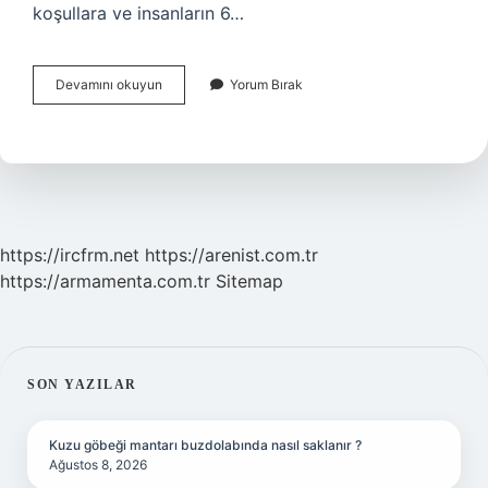
koşullara ve insanların 6…
Maymunlar
Devamını okuyun
Yorum Bırak
Niye
Insana
Benziyor
https://ircfrm.net
https://arenist.com.tr
https://armamenta.com.tr
Sitemap
SIDEBAR
SON YAZILAR
Kuzu göbeği mantarı buzdolabında nasıl saklanır ?
Ağustos 8, 2026