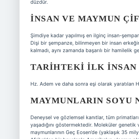
düzdür.
İNSAN VE MAYMUN ÇIF
Şimdiye kadar yapılmış en ilginç insan-şempanz
Dişi bir şempanze, bilinmeyen bir insan erkeğ
kalmadı, aynı zamanda başarılı bir hamilelik g
TARIHTEKI ILK INSAN
Hz. Adem ve daha sonra eşi olarak yaratılan Ha
MAYMUNLARIN SOYU 
Deneysel ve gözlemsel kanıtlar, tüm primatları
yaşadığını göstermektedir. Moleküler genetik v
maymunlarının Geç Eosen’de (yaklaşık 35 milyo