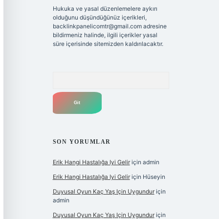
Hukuka ve yasal düzenlemelere aykırı
olduğunu düşündüğünüz içerikleri,
backlinkpanelicomtr@gmail.com
adresine
bildirmeniz halinde, ilgili içerikler yasal
süre içerisinde sitemizden kaldırılacaktır.
Arama
SON YORUMLAR
Erik Hangi Hastalığa Iyi Gelir
için
admin
Erik Hangi Hastalığa Iyi Gelir
için
Hüseyin
Duyusal Oyun Kaç Yaş Için Uygundur
için
admin
Duyusal Oyun Kaç Yaş Için Uygundur
için