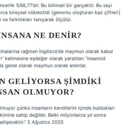
erlik %98,77’dir. Bu bilimsel bir gerçektir. Bu sayı
larca bireysel nükleotidi (genomu oluşturan baz çiftleri)
ve farklılıkları tanıyarak ölçülür.
NSANA NE DENIR?
lmalarına rağmen İngilizce’de maymun olarak kabul
n” kelimesine eşdeğer olarak yaratılan “insanoid
la genel olarak maymun olarak anılırlar.
 GELIYORSA ŞIMDIKI
NSAN OLMUYOR?
uyor çünkü insanların kendilerini içinde buldukları
kimine sahip değiller. Belki milyonlarca yıl sonra
elişecektir.” 5 Ağustos 2020