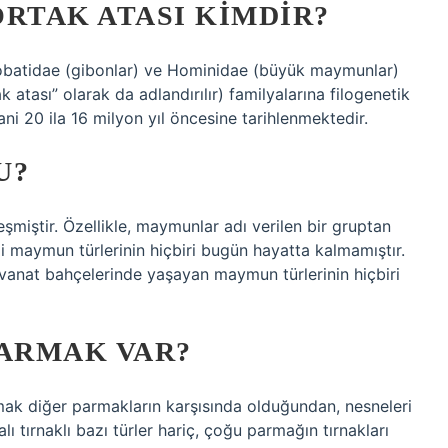
RTAK ATASI KIMDIR?
obatidae (gibonlar) ve Hominidae (büyük maymunlar)
 atası” olarak da adlandırılır) familyalarına filogenetik
i 20 ila 16 milyon yıl öncesine tarihlenmektedir.
U?
miştir. Özellikle, maymunlar adı verilen bir gruptan
ği maymun türlerinin hiçbiri bugün hayatta kalmamıştır.
vanat bahçelerinde yaşayan maymun türlerinin hiçbiri
ARMAK VAR?
mak diğer parmakların karşısında olduğundan, nesneleri
ı tırnaklı bazı türler hariç, çoğu parmağın tırnakları