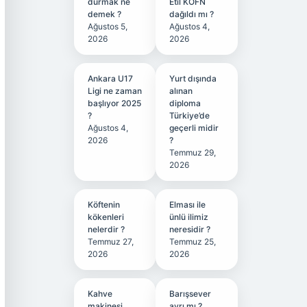
durmak ne
Etil KÖFN
demek ?
dağıldı mı ?
Ağustos 5,
Ağustos 4,
2026
2026
Ankara U17
Yurt dışında
Ligi ne zaman
alınan
başlıyor 2025
diploma
?
Türkiye’de
Ağustos 4,
geçerli midir
2026
?
Temmuz 29,
2026
Köftenin
Elması ile
kökenleri
ünlü ilimiz
nelerdir ?
neresidir ?
Temmuz 27,
Temmuz 25,
2026
2026
Kahve
Barışsever
makinesi
ayrı mı ?