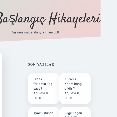
Başlangıç Hikayeleri
Taşınma maceralarıyla ilham bul!
ilbet
vd casino
vdcasino
https://www.betexper.xyz/
SIDEBAR
SON YAZILAR
Erdek
Kur’an-ı
feribotla kaç
Kerim hangi
saat ?
dildir ?
Ağustos 6,
Ağustos 6,
2026
2026
Ayak üstünde
Bilge Kağan