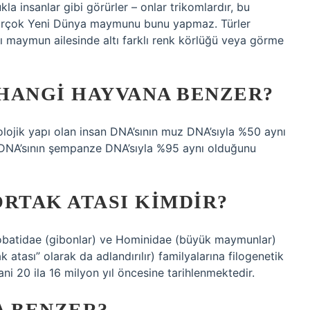
 insanlar gibi görürler – onlar trikomlardır, bu
k birçok Yeni Dünya maymunu bunu yapmaz. Türler
ı maymun ailesinde altı farklı renk körlüğü veya görme
 HANGI HAYVANA BENZER?
olojik yapı olan insan DNA’sının muz DNA’sıyla %50 aynı
 DNA’sının şempanze DNA’sıyla %95 aynı olduğunu
RTAK ATASI KIMDIR?
obatidae (gibonlar) ve Hominidae (büyük maymunlar)
 atası” olarak da adlandırılır) familyalarına filogenetik
i 20 ila 16 milyon yıl öncesine tarihlenmektedir.
A BENZER?