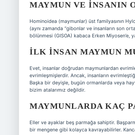
MAYMUN VE INSANIN O
Hominoidea (maymunlar) üst familyasının Hyl
(aynı zamanda “gibonlar ve insanların son ortak
bölünmesi (GISOA) kabaca Erken Miyosen’e, yan
İLK INSAN MAYMUN M
Evet, insanlar doğrudan maymunlardan evrimleş
evrimleşmişlerdir. Ancak, insanların evrimleşti
Başka bir deyişle, bugün ormanlarda veya hay
bizim atalarımız değildir.
MAYMUNLARDA KAÇ P
Eller ve ayaklar beş parmağa sahiptir. Başpar
bir mengene gibi kolayca kavrayabilirler. Kancal