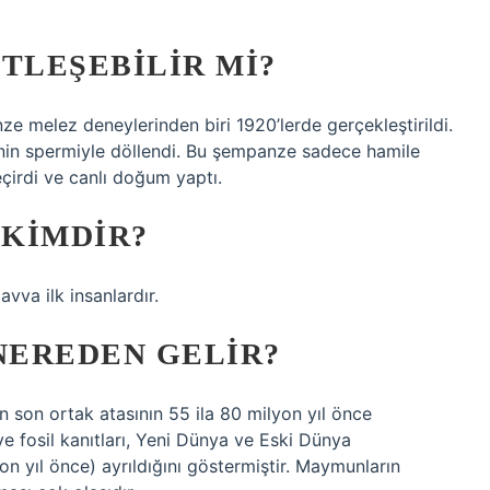
TLEŞEBILIR MI?
e melez deneylerinden biri 1920’lerde gerçekleştirildi.
inin spermiyle döllendi. Bu şempanze sadece hamile
eçirdi ve canlı doğum yaptı.
 KIMDIR?
vva ilk insanlardır.
NEREDEN GELIR?
n son ortak atasının 55 ila 80 milyon yıl önce
e fosil kanıtları, Yeni Dünya ve Eski Dünya
n yıl önce) ayrıldığını göstermiştir. Maymunların