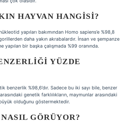
ası çok olasıdır.
AKIN HAYVAN HANGISI?
 nükleotid yapıları bakımından Homo sapiens’e %98,8
orillerden daha yakın akrabalardır. İnsan ve şempanze
ine yapılan bir başka çalışmada %99 oranında.
ENZERLIĞI YÜZDE
ik benzerlik %98,6’dır. Sadece bu iki sayı bile, benzer
arasındaki genetik farklılıkların, maymunlar arasındaki
ha büyük olduğunu göstermektedir.
 NASIL GÖRÜYOR?