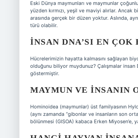
Eski Dünya maymunları ve maymunlar çoğunlukla
yüzden kırmızı, yeşil ve maviyi alırlar. Anca
arasında gerçek bir düzen yoktur. Aslında, ayn
türü olabilir.
İNSAN DNA’SI EN ÇOK
Hücrelerimizin hayatta kalmasını sağlayan biy
olduğunu biliyor muydunuz? Çalışmalar insan
göstermiştir.
MAYMUN VE INSANIN O
Hominoidea (maymunlar) üst familyasının Hyl
(aynı zamanda “gibonlar ve insanların son ortak
bölünmesi (GISOA) kabaca Erken Miyosen’e, yan
HANGI HAYVAN INSAN