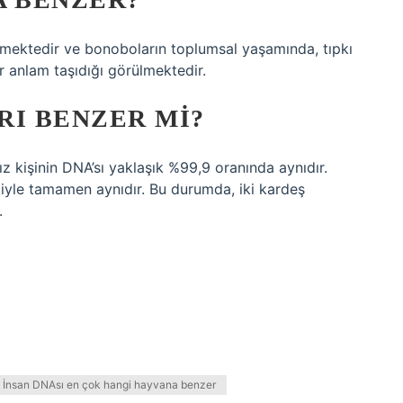
ilmektedir ve bonoboların toplumsal yaşamında, tıpkı
r anlam taşıdığı görülmektedir.
RI BENZER MI?
sız kişinin DNA’sı yaklaşık %99,9 oranında aynıdır.
kiyle tamamen aynıdır. Bu durumda, iki kardeş
.
İnsan DNAsı en çok hangi hayvana benzer