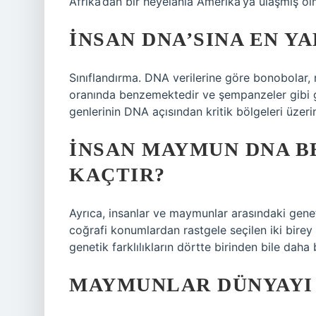
Afrika’dan bir heyelanla Amerika’ya ulaşmış olm
İNSAN DNA’SINA EN Y
Sınıflandırma. DNA verilerine göre bonobolar,
oranında benzemektedir ve şempanzeler gibi g
genlerinin DNA açısından kritik bölgeleri üzer
İNSAN MAYMUN DNA B
KAÇTIR?
Ayrıca, insanlar ve maymunlar arasındaki genet
coğrafi konumlardan rastgele seçilen iki birey 
genetik farklılıkların dörtte birinden bile da
MAYMUNLAR DÜNYAYI