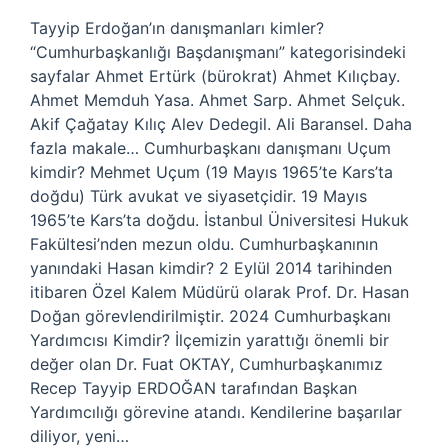
Tayyip Erdoğan’ın danışmanları kimler?
“Cumhurbaşkanlığı Başdanışmanı” kategorisindeki
sayfalar Ahmet Ertürk (bürokrat) Ahmet Kılıçbay.
Ahmet Memduh Yasa. Ahmet Sarp. Ahmet Selçuk.
Akif Çağatay Kılıç Alev Dedegil. Ali Baransel. Daha
fazla makale… Cumhurbaşkanı danışmanı Uçum
kimdir? Mehmet Uçum (19 Mayıs 1965’te Kars’ta
doğdu) Türk avukat ve siyasetçidir. 19 Mayıs
1965’te Kars’ta doğdu. İstanbul Üniversitesi Hukuk
Fakültesi’nden mezun oldu. Cumhurbaşkanının
yanındaki Hasan kimdir? 2 Eylül 2014 tarihinden
itibaren Özel Kalem Müdürü olarak Prof. Dr. Hasan
Doğan görevlendirilmiştir. 2024 Cumhurbaşkanı
Yardımcısı Kimdir? İlçemizin yarattığı önemli bir
değer olan Dr. Fuat OKTAY, Cumhurbaşkanımız
Recep Tayyip ERDOĞAN tarafından Başkan
Yardımcılığı görevine atandı. Kendilerine başarılar
diliyor, yeni…