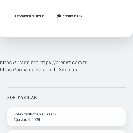
Cumhurbaşkanı
Devamını okuyun
Yorum Bırak
Danışmanı
Kim
https://ircfrm.net
https://arenist.com.tr
https://armamenta.com.tr
Sitemap
SIDEBAR
SON YAZILAR
Erdek feribotla kaç saat ?
Ağustos 6, 2026