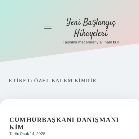
Yeni Başlangıç
menüyü
Hikayeleri
aç
Taşınma maceralarıyla ilham bul!
Anasayfa
Gizlilik
Politikası
ETIKET:
ÖZEL KALEM KIMDIR
Yasal Uyarı
Hakkımızda
CUMHURBAŞKANI DANIŞMANI
KIM
Tarih: Ocak 14, 2025