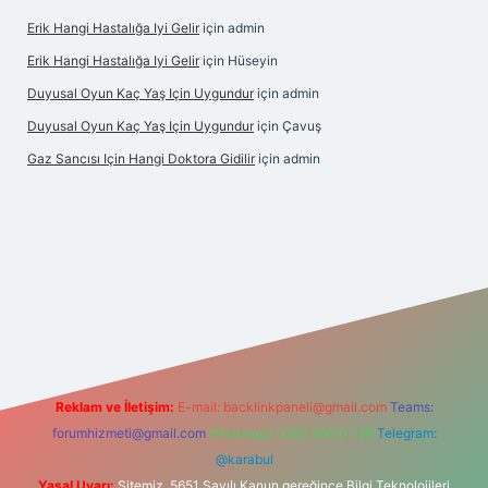
Erik Hangi Hastalığa Iyi Gelir
için
admin
Erik Hangi Hastalığa Iyi Gelir
için
Hüseyin
Duyusal Oyun Kaç Yaş Için Uygundur
için
admin
Duyusal Oyun Kaç Yaş Için Uygundur
için
Çavuş
Gaz Sancısı Için Hangi Doktora Gidilir
için
admin
lbet
vd casino
vdcasino
https://www.betexper.xyz/
Reklam ve İletişim:
E-mail:
backlinkpaneli@gmail.com
Teams:
forumhizmeti@gmail.com
Whatsapp: 0262 606 0 726
Telegram:
@karabul
Yasal Uyarı:
Sitemiz, 5651 Sayılı Kanun gereğince Bilgi Teknolojileri