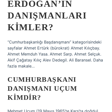
ERDOĞAN’IN
DANIŞMANLARI
KIMLER?
“Cumhurbaşkanlığı Başdanışmanı” kategorisindeki
sayfalar Ahmet Ertürk (bürokrat) Ahmet Kılıçbay.
Ahmet Memduh Yasa. Ahmet Sarp. Ahmet Selçuk.
Akif Çağatay Kılıç Alev Dedegil. Ali Baransel. Daha
fazla makale…
CUMHURBAŞKANI
DANIŞMANI UÇUM
KIMDIR?
Mehmet Uçum (19 Mayıs 1965’te Kars’ta doğdu)