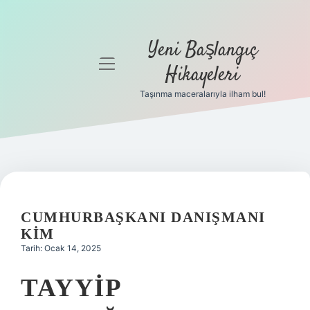
Yeni Başlangıç
menüyü
Hikayeleri
aç
Taşınma maceralarıyla ilham bul!
Anasayfa
Gizlilik
Politikası
Yasal Uyarı
CUMHURBAŞKANI DANIŞMANI
Hakkımızda
KIM
Tarih: Ocak 14, 2025
TAYYIP