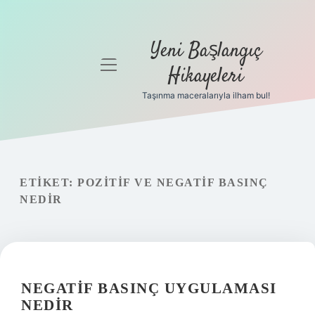
Yeni Başlangıç
menüyü
Hikayeleri
aç
Taşınma maceralarıyla ilham bul!
Anasayfa
Gizlilik
Politikası
ETIKET:
POZITIF VE NEGATIF BASINÇ
Yasal Uyarı
NEDIR
Hakkımızda
NEGATIF BASINÇ UYGULAMASI
NEDIR