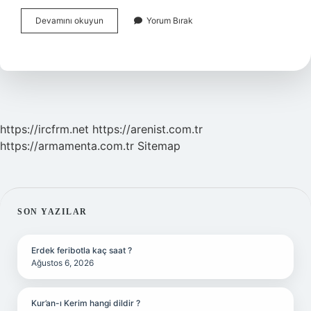
Negatif
Devamını okuyun
Yorum Bırak
Basınç
Uygulaması
Nedir
https://ircfrm.net
https://arenist.com.tr
https://armamenta.com.tr
Sitemap
SIDEBAR
SON YAZILAR
Erdek feribotla kaç saat ?
Ağustos 6, 2026
Kur’an-ı Kerim hangi dildir ?