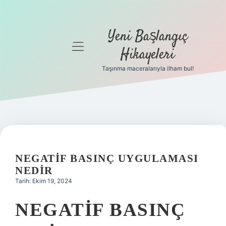
Yeni Başlangıç
menüyü
Hikayeleri
aç
Taşınma maceralarıyla ilham bul!
Anasayfa
Gizlilik
Politikası
Yasal Uyarı
NEGATIF BASINÇ UYGULAMASI
Hakkımızda
NEDIR
Tarih: Ekim 19, 2024
NEGATIF BASINÇ