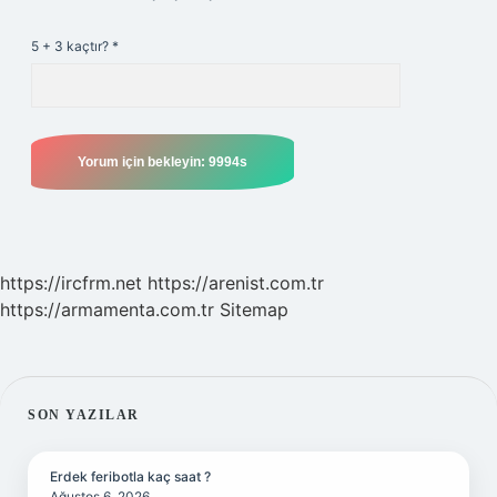
5 + 3 kaçtır?
*
https://ircfrm.net
https://arenist.com.tr
https://armamenta.com.tr
Sitemap
SIDEBAR
SON YAZILAR
Erdek feribotla kaç saat ?
Ağustos 6, 2026