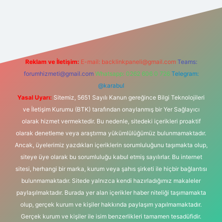
/www.betexper.xyz/
Reklam ve İletişim:
E-mail:
backlinkpaneli@gmail.com
Teams:
forumhizmeti@gmail.com
Whatsapp: 0262 606 0 726
Telegram:
@karabul
Yasal Uyarı:
Sitemiz, 5651 Sayılı Kanun gereğince Bilgi Teknolojileri
ve İletişim Kurumu (BTK) tarafından onaylanmış bir Yer Sağlayıcı
olarak hizmet vermektedir. Bu nedenle, sitedeki içerikleri proaktif
olarak denetleme veya araştırma yükümlülüğümüz bulunmamaktadır.
Ancak, üyelerimiz yazdıkları içeriklerin sorumluluğunu taşımakta olup,
siteye üye olarak bu sorumluluğu kabul etmiş sayılırlar. Bu internet
sitesi, herhangi bir marka, kurum veya şahıs şirketi ile hiçbir bağlantısı
bulunmamaktadır. Sitede yalnızca kendi hazırladığımız makaleler
paylaşılmaktadır. Burada yer alan içerikler haber niteliği taşımamakta
olup, gerçek kurum ve kişiler hakkında paylaşım yapılmamaktadır.
Gerçek kurum ve kişiler ile isim benzerlikleri tamamen tesadüfidir.