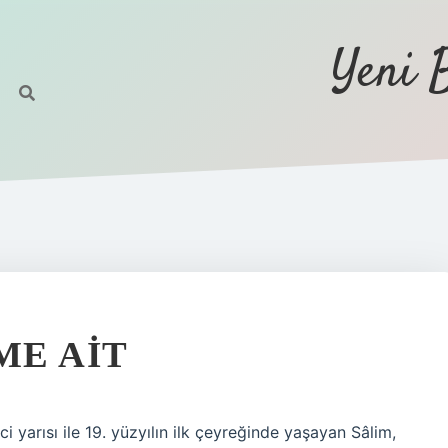
Yeni 
ME AIT
ci yarısı ile 19. yüzyılın ilk çeyreğinde yaşayan Sâlim,