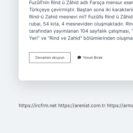
Fuzûlî’nin Rind ü Zâhid adlı Farsça mensur ese
Türkçeye çevirmiştir. Baştan sona iki karakter
Rind-ü Zahid mesnevi mi? Fuzûlîs Rind ü Zâhid
rubai, 54 kıta, 4 mesneviden oluşmaktadır. Rind
tarafından yayımlanan 104 sayfalık çalışması, “
Yeri” ve “Rind ve Zahid” bölümlerinden oluşma
Rind
Devamını okuyun
Yorum Bırak
Ü
Zahid
Kime
Ait
https://ircfrm.net
https://arenist.com.tr
https://ar