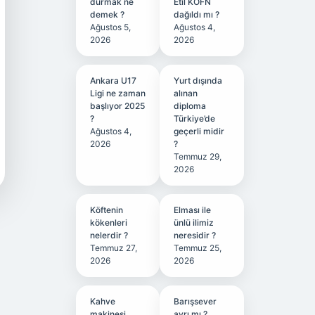
durmak ne
Etil KÖFN
demek ?
dağıldı mı ?
Ağustos 5,
Ağustos 4,
2026
2026
Ankara U17
Yurt dışında
Ligi ne zaman
alınan
başlıyor 2025
diploma
?
Türkiye’de
Ağustos 4,
geçerli midir
2026
?
Temmuz 29,
2026
Köftenin
Elması ile
kökenleri
ünlü ilimiz
nelerdir ?
neresidir ?
Temmuz 27,
Temmuz 25,
2026
2026
Kahve
Barışsever
makinesi
ayrı mı ?