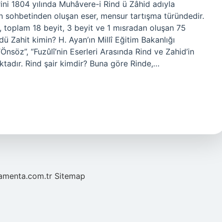
rini 1804 yılında Muhâvere-i Rind ü Zâhid adıyla
in sohbetinden oluşan eser, mensur tartışma türündedir.
, toplam 18 beyit, 3 beyit ve 1 mısradan oluşan 75
ü Zahit kimin? H. Ayan’ın Millî Eğitim Bakanlığı
Önsöz”, “Fuzûlî’nin Eserleri Arasında Rind ve Zahid’in
ktadır. Rind şair kimdir? Buna göre Rinde,…
mamenta.com.tr
Sitemap