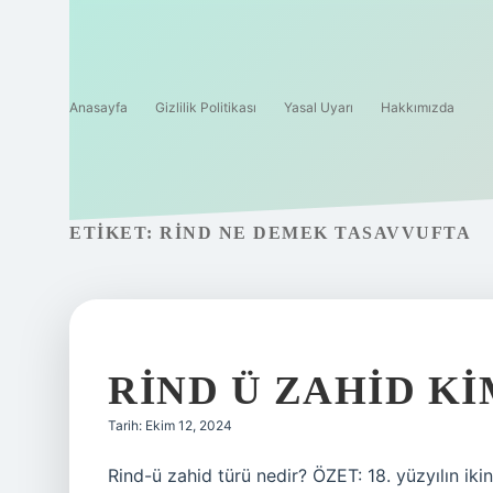
Anasayfa
Gizlilik Politikası
Yasal Uyarı
Hakkımızda
ETIKET:
RIND NE DEMEK TASAVVUFTA
RIND Ü ZAHID KI
Tarih: Ekim 12, 2024
Rind-ü zahid türü nedir? ÖZET: 18. yüzyılın ikin