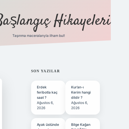
Başlangıç Hikayeleri
Taşınma maceralarıyla ilham bul!
ilbet
vd casino
vdcasino
https://www.betexper.xy
SIDEBAR
SON YAZILAR
Erdek
Kur’an-ı
feribotla kaç
Kerim hangi
saat ?
dildir ?
Ağustos 6,
Ağustos 6,
2026
2026
Ayak üstünde
Bilge Kağan