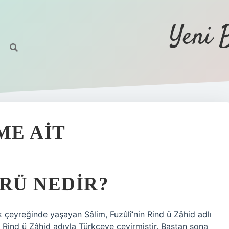
Yeni 
ME AIT
ÜRÜ NEDIR?
 ilk çeyreğinde yaşayan Sâlim, Fuzûlî’nin Rind ü Zâhid adlı
 Rind ü Zâhid adıyla Türkçeye çevirmiştir. Baştan sona