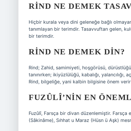
RIND NE DEMEK TASA
Hiçbir kurala veya dini geleneğe bağlı olmayan v
tanımlayan bir terimdir. Tasavvuftan gelen, ku
bir terimdir.
RIND NE DEMEK DIN?
Rind; Zahid, samimiyeti, hoşgörüsü, dürüstlüğü, 
tanınırken; ikiyüzlülüğü, kabalığı, yalancılığı, 
Rind, bilgeliğe, yani kalbin bilgisine önem veri
FUZÛLÎ’NIN EN ÖNEML
Fuzûlî, Farsça bir divan düzenlemiştir. Farsça 
(Sâkinâme), Sıhhat u Maraz (Hüsn ü Aşk) mesnev