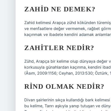
ZAHID NE DEMEK?
Zahid kelimesi Arapça zühd kökünden türemişt
ve menfaatlere değer vermemek, rağbet görm
kaçınmak ve ibadete kendini adamak anlamların
ZAHITLER NEDIR?
Zühd, Arapça bir kelime olup dünyaya değer 
korkusuyla günahlardan kaçınma, kendini ibad
(Âsım, 2009:1156; Ceyhan, 2013:530; Öztürk, 
RIND OLMAK NEDIR?
Divan şairlerinin sıkça kullandığı bark kelimesi
bu kelime, Tanrı aşkıyla yanıp tutuşan ve dünya 