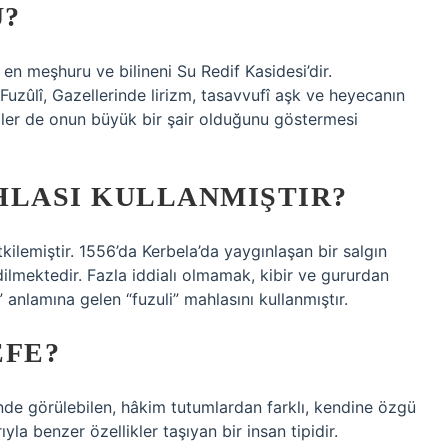
Ü?
en meşhuru ve bilineni Su Redif Kasidesi’dir.
Fuzûlî, Gazellerinde lirizm, tasavvufî aşk ve heyecanın
bailer de onun büyük bir şair olduğunu göstermesi
HLASI KULLANMIŞTIR?
kilemiştir. 1556’da Kerbela’da yaygınlaşan bir salgın
lmektedir. Fazla iddialı olmamak, kibir ve gururdan
” anlamına gelen “fuzuli” mahlasını kullanmıştır.
EFE?
nde görülebilen, hâkim tutumlardan farklı, kendine özgü
ıyla benzer özellikler taşıyan bir insan tipidir.