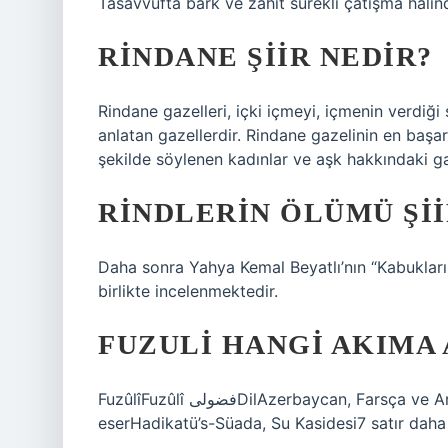
Tasavvufta bark ve zahit sürekli çatışma halind
RINDANE ŞIIR NEDIR?
Rindane gazelleri, içki içmeyi, içmenin verdiği 
anlatan gazellerdir. Rindane gazelinin en başarılı
şekilde söylenen kadınlar ve aşk hakkındaki ga
RINDLERIN ÖLÜMÜ ŞII
Daha sonra Yahya Kemal Beyatlı’nın “Kabukların
birlikte incelenmektedir.
FUZULI HANGI AKIMA 
FuzûlîFuzûlî فضولیDilAzerbaycan, Farsça ve ArapçaDönem16. yüzyılEdebi akımDivan edebiyatıÖnemli
eserHadikatü’s-Süada, Su Kasidesi7 satır daha