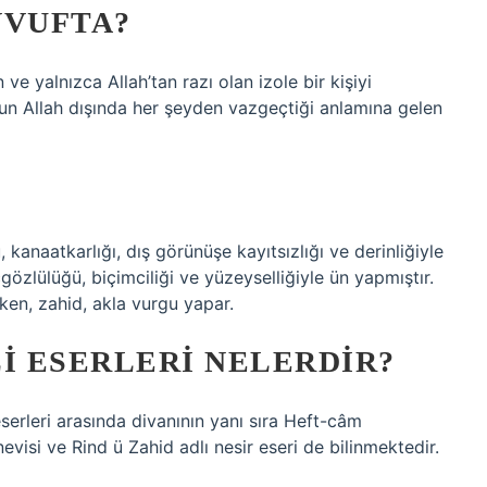
VVUFTA?
e yalnızca Allah’tan razı olan izole bir kişiyi
lun Allah dışında her şeyden vazgeçtiği anlamına gelen
kanaatkarlığı, dış görünüşe kayıtsızlığı ve derinliğiyle
açgözlülüğü, biçimciliği ve yüzeyselliğiyle ün yapmıştır.
rken, zahid, akla vurgu yapar.
I ESERLERI NELERDIR?
eserleri arasında divanının yanı sıra Heft-câm
isi ve Rind ü Zahid adlı nesir eseri de bilinmektedir.