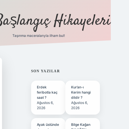
Başlangıç Hikayeleri
Taşınma maceralarıyla ilham bul!
ilbet
vd casino
vdcasino
https://www.betexper.xyz/
SIDEBAR
SON YAZILAR
Erdek
Kur’an-ı
feribotla kaç
Kerim hangi
saat ?
dildir ?
Ağustos 6,
Ağustos 6,
2026
2026
Ayak üstünde
Bilge Kağan