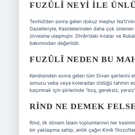
FUZÛLÎ NEYI ILE ÜNL
Tevhid’den sonra gelen dokuz meşhur Na’ti’nin 
Gazelleriyle, Kasidelerinden daha çok ünlenen 
zirvesine ulaşmıştır. Dîvân’daki kıtalar ve Ru
bakımından değerlidir.
FUZÛLÎ NEDEN BU MA
Kendisinden sonra gelen tüm Divan şairlerini et
sonucu veba veya koleradan öldüğü tahmin edi
kaçınmak için şiirlerinde “boş, gereksiz, yersiz
RIND NE DEMEK FELS
Rind, ilk dönem İslam toplumlarının her kesimi
bir yaklaşıma sahip, antik çağın Kinik filozoflar