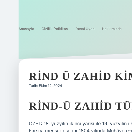
Anasayfa
Gizlilik Politikası
Yasal Uyarı
Hakkımızda
RIND Ü ZAHID KI
Tarih: Ekim 12, 2024
RIND-Ü ZAHID T
ÖZET: 18. yüzyılın ikinci yarısı ile 19. yüzyılın
Farsça mensur eserini 1804 yılında Muhâvere-i