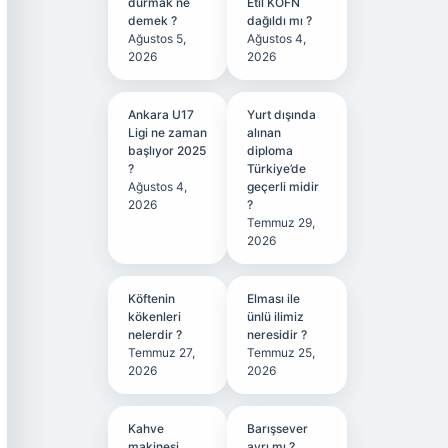
durmak ne
Etil KÖFN
demek ?
dağıldı mı ?
Ağustos 5,
Ağustos 4,
2026
2026
Ankara U17
Yurt dışında
Ligi ne zaman
alınan
başlıyor 2025
diploma
?
Türkiye’de
Ağustos 4,
geçerli midir
2026
?
Temmuz 29,
2026
Köftenin
Elması ile
kökenleri
ünlü ilimiz
nelerdir ?
neresidir ?
Temmuz 27,
Temmuz 25,
2026
2026
Kahve
Barışsever
makinesi
ayrı mı ?