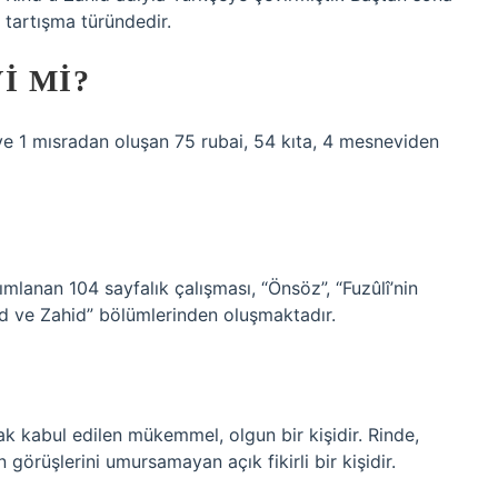
 tartışma türündedir.
I MI?
 ve 1 mısradan oluşan 75 rubai, 54 kıta, 4 mesneviden
ımlanan 104 sayfalık çalışması, “Önsöz”, “Fuzûlî’nin
ind ve Zahid” bölümlerinden oluşmaktadır.
ak kabul edilen mükemmel, olgun bir kişidir. Rinde,
görüşlerini umursamayan açık fikirli bir kişidir.