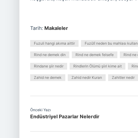
Tarih:
Makaleler
Fuzuli hangi akıma aittir
Fuzûlî neden bu mahlası kullan
Rind ne demek din
Rind ne demek felsefe
Rind ne
Rindane şiir nedir
Rindlerin Ölümü şiiri kime ait
Rin
Zahid ne demek
Zahid nedir Kuran
Zahitler nedir
Önceki Yazı
Endüstriyel Pazarlar Nelerdir