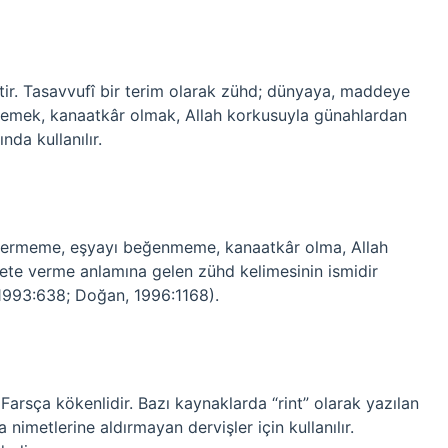
ir. Tasavvufî bir terim olarak zühd; dünyaya, maddeye
emek, kanaatkâr olmak, Allah korkusuyla günahlardan
da kullanılır.
vermeme, eşyayı beğenmeme, kanaatkâr olma, Allah
ete verme anlamına gelen zühd kelimesinin ismidir
1993:638; Doğan, 1996:1168).
 Farsça kökenlidir. Bazı kaynaklarda “rint” olarak yazılan
nimetlerine aldırmayan dervişler için kullanılır.