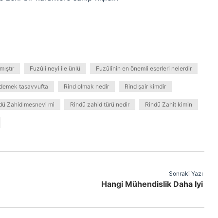
mıştır
Fuzûlî neyi ile ünlü
Fuzûlînin en önemli eserleri nelerdir
 demek tasavvufta
Rind olmak nedir
Rind şair kimdir
dü Zahid mesnevi mi
Rindü zahid türü nedir
Rindü Zahit kimin
Sonraki Yazı
Hangi Mühendislik Daha Iyi