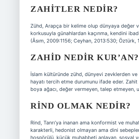
ZAHITLER NEDIR?
Zühd, Arapça bir kelime olup dünyaya değer 
korkusuyla günahlardan kaçınma, kendini ibad
(Âsım, 2009:1156; Ceyhan, 2013:530; Öztürk, 
ZAHID NEDIR KUR’AN?
İslam kültüründe zühd, dünyevi zevklerden ve
hayatı tercih etme durumunu ifade eder. Zahit 
boya ağacı, değer vermeyen, talep etmeyen, 
RIND OLMAK NEDIR?
Rind, Tanrı’ya inanan ama konformist ve muha
karakterli, hedonist olmayan ama dini sebeple
hoşgörülü, küçük muhabbeti anlayan, sosyal ve 