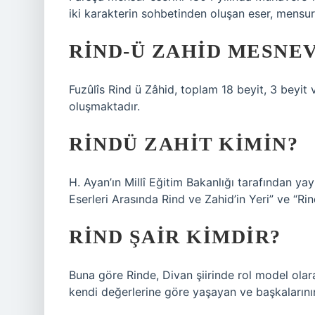
iki karakterin sohbetinden oluşan eser, mensur
RIND-Ü ZAHID MESNEV
Fuzûlîs Rind ü Zâhid, toplam 18 beyit, 3 beyit
oluşmaktadır.
RINDÜ ZAHIT KIMIN?
H. Ayan’ın Millî Eğitim Bakanlığı tarafından yay
Eserleri Arasında Rind ve Zahid’in Yeri” ve “R
RIND ŞAIR KIMDIR?
Buna göre Rinde, Divan şiirinde rol model olar
kendi değerlerine göre yaşayan ve başkalarının 