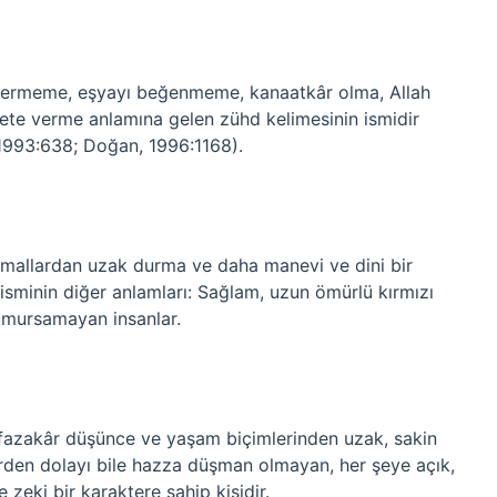
vermeme, eşyayı beğenmeme, kanaatkâr olma, Allah
ete verme anlamına gelen zühd kelimesinin ismidir
1993:638; Doğan, 1996:1168).
 mallardan uzak durma ve daha manevi ve dini bir
isminin diğer anlamları: Sağlam, uzun ömürlü kırmızı
umursamayan insanlar.
fazakâr düşünce ve yaşam biçimlerinden uzak, sakin
rden dolayı bile hazza düşman olmayan, her şeye açık,
zeki bir karaktere sahip kişidir.