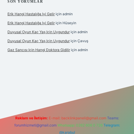
SON YORUMLAR
Erik Hangi Hastalığa Iyi Gelir
için
admin
Erik Hangi Hastalığa Iyi Gelir
için
Hüseyin
Duyusal Oyun Kaç Yaş Için Uygundur
için
admin
Duyusal Oyun Kaç Yaş Için Uygundur
için
Çavuş
Gaz Sancısı Için Hangi Doktora Gidilir
için
admin
.betexper.xyz/
Reklam ve İletişim:
E-mail:
backlinkpaneli@gmail.com
Teams:
forumhizmeti@gmail.com
Whatsapp: 0262 606 0 726
Telegram:
@karabul