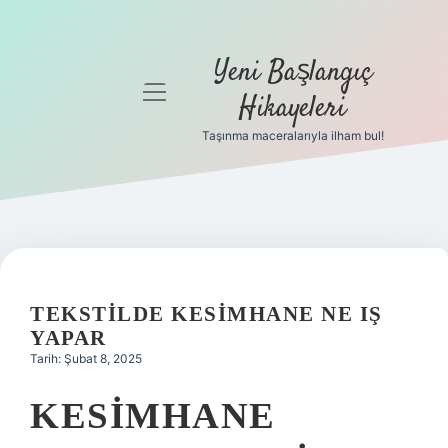
Yeni Başlangıç
menüyü
Hikayeleri
aç
Taşınma maceralarıyla ilham bul!
Anasayfa
Gizlilik
Politikası
Yasal Uyarı
TEKSTILDE KESIMHANE NE IŞ
Hakkımızda
YAPAR
Tarih: Şubat 8, 2025
KESIMHANE