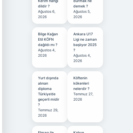
Kerim hangi
durmak ne
dildir ?
demek ?
Ağustos 6,
Ağustos 5,
2026
2026
Bilge Kağan
Ankara U17
Etil KÖFN
Ligi ne zaman
dağıldı mı ?
başlıyor 2025
Ağustos 4,
?
2026
Ağustos 4,
2026
Yurt dışında
Köftenin
alınan
kökenleri
diploma
nelerdir ?
Türkiye’de
Temmuz 27,
geçerli midir
2026
?
Temmuz 29,
2026
Elması ile
Kahve