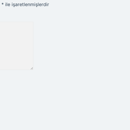
r
*
ile işaretlenmişlerdir