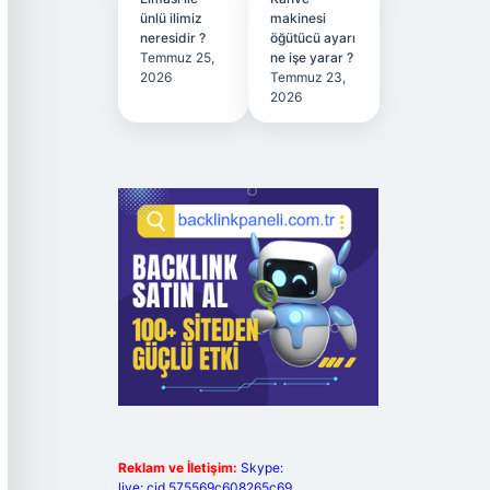
ünlü ilimiz
makinesi
neresidir ?
öğütücü ayarı
Temmuz 25,
ne işe yarar ?
2026
Temmuz 23,
2026
Reklam ve İletişim:
Skype:
live:.cid.575569c608265c69