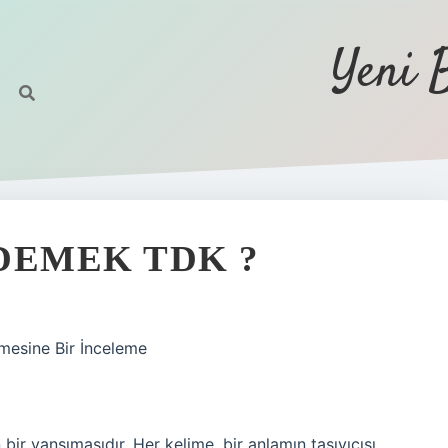
Yeni 
DEMEK TDK ?
mesine Bir İnceleme
 bir yansımasıdır. Her kelime, bir anlamın taşıyıcısı