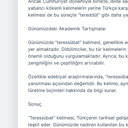
Ancak Cumhuriyet dönemiyle birlikte, dilde sad
yabancı kökenli kelimelerin yerine Türkçe karşıl
kelimesi de bu süreçte “tereddüt” gibi daha yayg
Günümüzdeki Akademik Tartışmalar
Günümüzde “teressübat” kelimesi, genellikle e
yer almaktadır. Dilbilimciler, bu tür kelimeleri
önemli olduğunu vurgulamaktadır. Ayrıca, bu k
zenginliğini ve çeşitliliğini artırabilir.
Özellikle edebiyat araştırmalarında, “teressübat
yansıtması açısından değerlidir. Bu kelime, ay
türetme biçimleri hakkında da bilgi sunar.
Sonuç
“Teressübat” kelimesi, Türkçenin tarihsel geliş
teşkil eder. Günümüzde nadiren kullanılan bu k