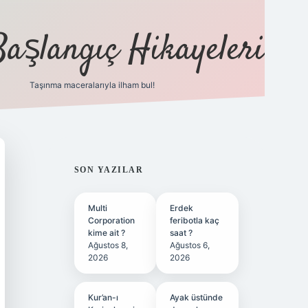
Başlangıç Hikayeleri
Taşınma maceralarıyla ilham bul!
ilbet
vd casino
vdcasino
https://www.betexper.xy
SIDEBAR
SON YAZILAR
Multi
Erdek
Corporation
feribotla kaç
kime ait ?
saat ?
Ağustos 8,
Ağustos 6,
2026
2026
Kur’an-ı
Ayak üstünde