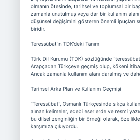
olmanın ötesinde, tarihsel ve toplumsal bir ba
zamanla unutulmuş veya dar bir kullanım alanına
düşünsel değişimini gösteren önemli ipuçları s
biridir.
Teressübat’ın TDK’deki Tanımı
Türk Dil Kurumu (TDK) sözlüğünde “teressübat” 
Arapçadan Türkçeye geçmiş olup, kökeni itibarıy
Ancak zamanla kullanım alanı daralmış ve dah
Tarihsel Arka Plan ve Kullanım Geçmişi
“Teressübat”, Osmanlı Türkçesinde sıkça kulla
alınan kelimeler, edebi eserlerde ve resmi ya
bu dilsel zenginliğin bir örneği olarak, özellik
karşımıza çıkıyordu.