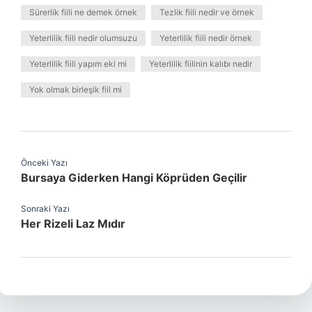
Sürerlik fiili ne demek örnek
Tezlik fiili nedir ve örnek
Yeterlilik fiili nedir olumsuzu
Yeterlilik fiili nedir örnek
Yeterlilik fiili yapım eki mi
Yeterlilik fiilinin kalıbı nedir
Yok olmak birleşik fiil mi
Önceki Yazı
Bursaya Giderken Hangi Köprüden Geçilir
Sonraki Yazı
Her Rizeli Laz Mıdır