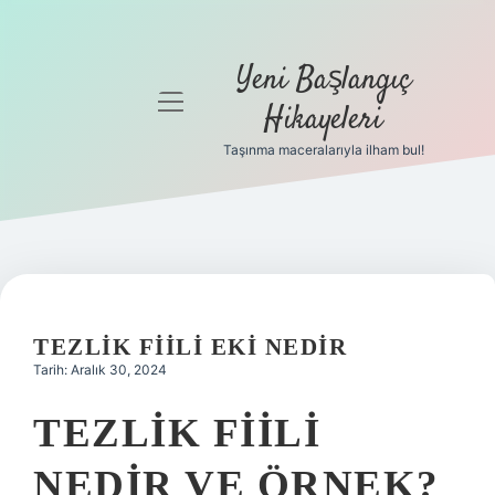
Yeni Başlangıç
menüyü
Hikayeleri
aç
Taşınma maceralarıyla ilham bul!
Anasayfa
Gizlilik
Politikası
Yasal Uyarı
TEZLIK FIILI EKI NEDIR
Hakkımızda
Tarih: Aralık 30, 2024
TEZLIK FIILI
NEDIR VE ÖRNEK?