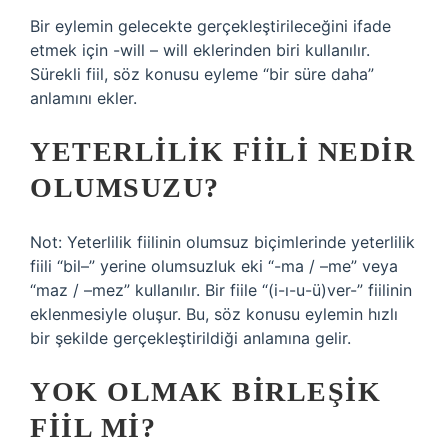
Bir eylemin gelecekte gerçekleştirileceğini ifade
etmek için -will – will eklerinden biri kullanılır.
Sürekli fiil, söz konusu eyleme “bir süre daha”
anlamını ekler.
YETERLILIK FIILI NEDIR
OLUMSUZU?
Not: Yeterlilik fiilinin olumsuz biçimlerinde yeterlilik
fiili “bil–” yerine olumsuzluk eki “-ma / –me” veya
“maz / –mez” kullanılır. Bir fiile “(i-ı-u-ü)ver-” fiilinin
eklenmesiyle oluşur. Bu, söz konusu eylemin hızlı
bir şekilde gerçekleştirildiği anlamına gelir.
YOK OLMAK BIRLEŞIK
FIIL MI?