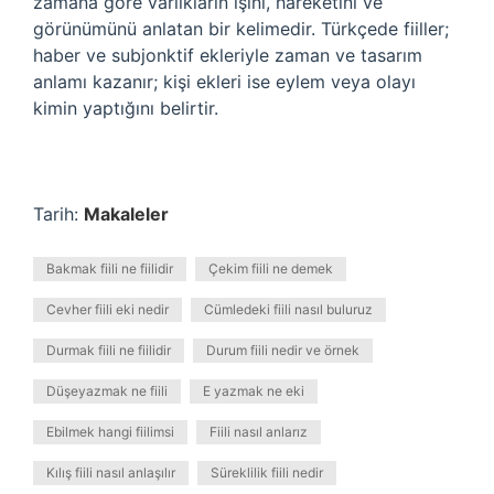
zamana göre varlıkların işini, hareketini ve
görünümünü anlatan bir kelimedir. Türkçede fiiller;
haber ve subjonktif ekleriyle zaman ve tasarım
anlamı kazanır; kişi ekleri ise eylem veya olayı
kimin yaptığını belirtir.
Tarih:
Makaleler
Bakmak fiili ne fiilidir
Çekim fiili ne demek
Cevher fiili eki nedir
Cümledeki fiili nasıl buluruz
Durmak fiili ne fiilidir
Durum fiili nedir ve örnek
Düşeyazmak ne fiili
E yazmak ne eki
Ebilmek hangi fiilimsi
Fiili nasıl anlarız
Kılış fiili nasıl anlaşılır
Süreklilik fiili nedir