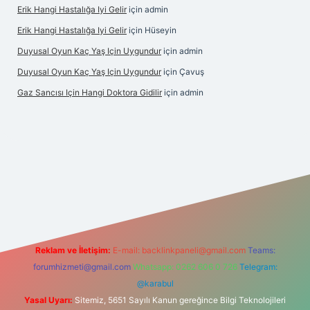
Erik Hangi Hastalığa Iyi Gelir
için
admin
Erik Hangi Hastalığa Iyi Gelir
için
Hüseyin
Duyusal Oyun Kaç Yaş Için Uygundur
için
admin
Duyusal Oyun Kaç Yaş Için Uygundur
için
Çavuş
Gaz Sancısı Için Hangi Doktora Gidilir
için
admin
/
Reklam ve İletişim:
E-mail:
backlinkpaneli@gmail.com
Teams:
forumhizmeti@gmail.com
Whatsapp: 0262 606 0 726
Telegram:
@karabul
Yasal Uyarı:
Sitemiz, 5651 Sayılı Kanun gereğince Bilgi Teknolojileri