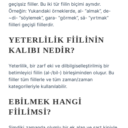
geçişsiz fiiller. Bu iki tür fiilin biçimi aynıdır.
Örneğin: Yukarıdaki örneklerde, al- “almak”, de-
~di- “söylemek”, gara- “görmek”, sä- “yırtmak”
fiilleri geçişli fiillerdir.
YETERLILIK FIILININ
KALIBI NEDIR?
Yeterlilik, bir zarf eki ve dilbilgiselleştirilmiş bir
betimleyici fiilin (al-/bil-) birleşiminden oluşur. Bu
fiiller tüm fiillerle ve tüm zaman/zaman
kategorileriyle kullanılabilir.
EBILMEK HANGI
FIILIMSI?
Şimdiki zamanda olumlu bir ek alan ve şart kipiyle