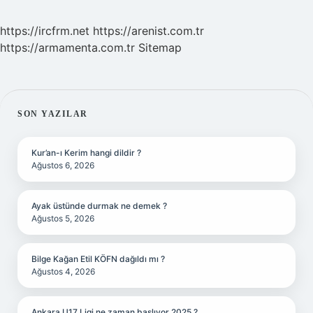
https://ircfrm.net
https://arenist.com.tr
https://armamenta.com.tr
Sitemap
SIDEBAR
SON YAZILAR
Kur’an-ı Kerim hangi dildir ?
Ağustos 6, 2026
Ayak üstünde durmak ne demek ?
Ağustos 5, 2026
Bilge Kağan Etil KÖFN dağıldı mı ?
Ağustos 4, 2026
Ankara U17 Ligi ne zaman başlıyor 2025 ?