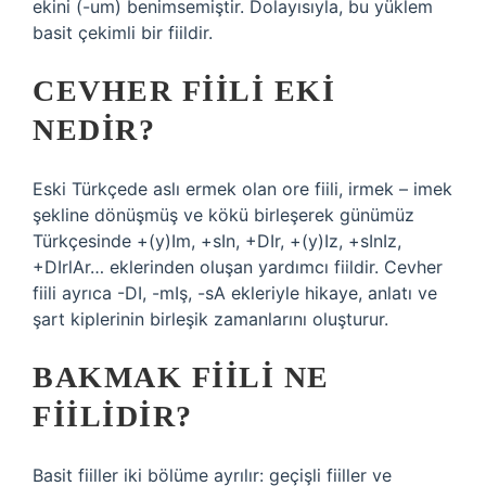
ekini (-um) benimsemiştir. Dolayısıyla, bu yüklem
basit çekimli bir fiildir.
CEVHER FIILI EKI
NEDIR?
Eski Türkçede aslı ermek olan ore fiili, irmek – imek
şekline dönüşmüş ve kökü birleşerek günümüz
Türkçesinde +(y)Im, +sIn, +DIr, +(y)Iz, +sInIz,
+DIrlAr… eklerinden oluşan yardımcı fiildir. Cevher
fiili ayrıca -DI, ​​​​​​​​-mIş, -sA ekleriyle hikaye, anlatı ve
şart kiplerinin birleşik zamanlarını oluşturur.
BAKMAK FIILI NE
FIILIDIR?
Basit fiiller iki bölüme ayrılır: geçişli fiiller ve