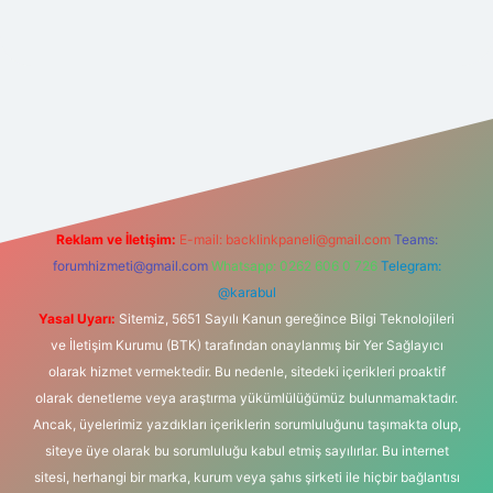
lbet
vd casino
vdcasino
https://www.betexper.xyz/
Reklam ve İletişim:
E-mail:
backlinkpaneli@gmail.com
Teams:
forumhizmeti@gmail.com
Whatsapp: 0262 606 0 726
Telegram:
@karabul
Yasal Uyarı:
Sitemiz, 5651 Sayılı Kanun gereğince Bilgi Teknolojileri
ve İletişim Kurumu (BTK) tarafından onaylanmış bir Yer Sağlayıcı
olarak hizmet vermektedir. Bu nedenle, sitedeki içerikleri proaktif
olarak denetleme veya araştırma yükümlülüğümüz bulunmamaktadır.
Ancak, üyelerimiz yazdıkları içeriklerin sorumluluğunu taşımakta olup,
siteye üye olarak bu sorumluluğu kabul etmiş sayılırlar. Bu internet
sitesi, herhangi bir marka, kurum veya şahıs şirketi ile hiçbir bağlantısı