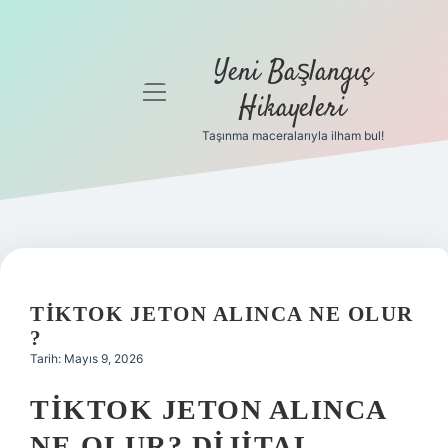
Yeni Başlangıç
menüyü
Hikayeleri
aç
Taşınma maceralarıyla ilham bul!
Anasayfa
Gizlilik
Politikası
Yasal Uyarı
TIKTOK JETON ALINCA NE OLUR
Hakkımızda
?
Tarih: Mayıs 9, 2026
TIKTOK JETON ALINCA
NE OLUR? DIJITAL